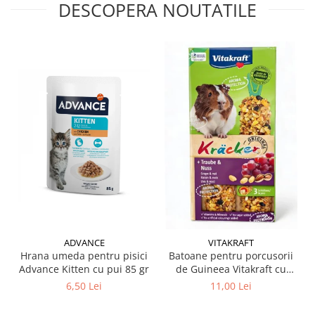
DESCOPERA NOUTATILE
ADVANCE
VITAKRAFT
Hrana umeda pentru pisici
Batoane pentru porcusorii
Advance Kitten cu pui 85 gr
de Guineea Vitakraft cu
struguri & nuci 2 buc
6,50 Lei
11,00 Lei