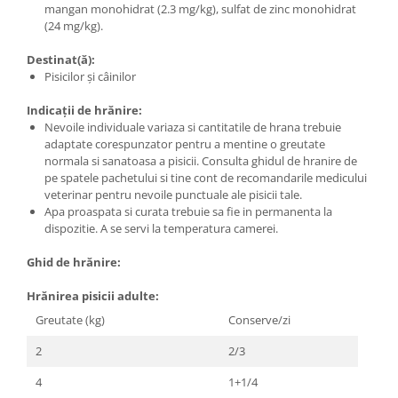
mangan monohidrat (2.3 mg/kg), sulfat de zinc monohidrat
(24 mg/kg).
Destinat(ă):
Pisicilor și câinilor
Indicații de hrănire:
Nevoile individuale variaza si cantitatile de hrana trebuie
adaptate corespunzator pentru a mentine o greutate
normala si sanatoasa a pisicii. Consulta ghidul de hranire de
pe spatele pachetului si tine cont de recomandarile medicului
veterinar pentru nevoile punctuale ale pisicii tale.
Apa proaspata si curata trebuie sa fie in permanenta la
dispozitie. A se servi la temperatura camerei.
Ghid de hrănire:
Hrănirea pisicii adulte:
Greutate (kg)
Conserve/zi
2
2/3
4
1+1/4