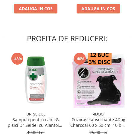
ADAUGA IN COS
ADAUGA IN COS
PROFITA DE REDUCERI:
-43%
-40%
DR. SEIDEL
4DOG
Sampon pentru caini &
Covorase absorbante 4Dog
pisici Dr Seidel cu Alantoina
Charcoal 60 x 60 cm, 10 buc
220 ml
/ pachet
40,00 Lei
25,00 Lei