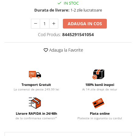
IN STOC
Durata de livrare:
1-2 zile lucratoare
ADAUGA IN COS
Cod Produs:
8445291541054
Adauga la Favorite
Transport Gratuit
100% banii inapoi
La comenzi de peste 249.99 lei
Ai 14 zile drept de retur
Livrare RAPIDA in 24/48h
Plata online
de la confirmarea comenzii*
Plateste in siguranta cu cardul