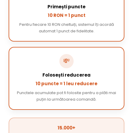
Primești puncte
10 RON = 1 punct
Pentru fiecare 10 RON cheltuiți, sistemul îți acordă
automat 1 punct de fidelitate.
💸
Folosești reducerea
10 puncte = 1 leu reducere
Punctele acumulate pot fi folosite pentru a plăti mai
puțin la următoarea comandă.
15.000+