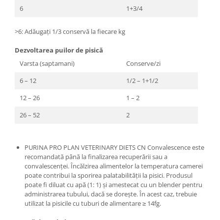
6
1+3/4
>6: Adăugați 1/3 conservă la fiecare kg
Dezvoltarea puilor de pisică
Varsta (saptamani)
Conserve/zi
6 – 12
1/2 – 1+1/2
12 – 26
1 – 2
26 – 52
2
PURINA PRO PLAN VETERINARY DIETS CN Convalescence este
recomandată până la finalizarea recuperării sau a
convalescenței. Încălzirea alimentelor la temperatura camerei
poate contribui la sporirea palatabilității la pisici. Produsul
poate fi diluat cu apă (1: 1) și amestecat cu un blender pentru
administrarea tubului, dacă se dorește. În acest caz, trebuie
utilizat la pisicile cu tuburi de alimentare ≥ 14fg.