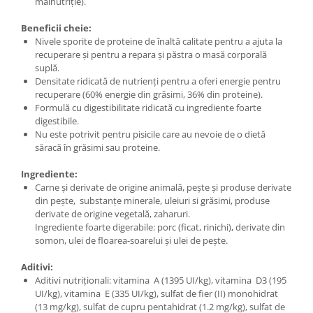
malnutriție).
Beneficii cheie:
Nivele sporite de proteine de înaltă calitate pentru a ajuta la
recuperare și pentru a repara și păstra o masă corporală
suplă.
Densitate ridicată de nutrienți pentru a oferi energie pentru
recuperare (60% energie din grăsimi, 36% din proteine).
Formulă cu digestibilitate ridicată cu ingrediente foarte
digestibile.
Nu este potrivit pentru pisicile care au nevoie de o dietă
săracă în grăsimi sau proteine.
Ingrediente:
Carne și derivate de origine animală, pește și produse derivate
din pește, substanțe minerale, uleiuri si grăsimi, produse
derivate de origine vegetală, zaharuri.
Ingrediente foarte digerabile: porc (ficat, rinichi), derivate din
somon, ulei de floarea-soarelui și ulei de pește.
Aditivi:
Aditivi nutriționali: vitamina A (1395 UI/kg), vitamina D3 (195
UI/kg), vitamina E (335 UI/kg), sulfat de fier (II) monohidrat
(13 mg/kg), sulfat de cupru pentahidrat (1.2 mg/kg), sulfat de