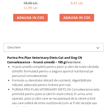
Gastroenteric 400 gr
Gastroenteric Mousse
18,00 Lei
8,41 Lei
195 gr
12,99 Lei
ADAUGA IN COS
ADAUGA IN COS
Descriere
Purina Pro Plan Veterinary Diets Cat and Dog CN
Convalescence – hrană umedă – 195 g
Descriere:
Hrană umedă completă pentru pisici și câini de toate vârstele,
științific formulată pentru a asigura aportul nutrițional pe
parcursul convalescenței.
Formula cu densitate ridicată de nutrienți, digestibilitate
ridicată, adecvată pentru hrănire prin tub.
PURINA PRO PLAN VETERINARY DIETS CN Convalescence este
potrivită pentru pisici și câini în stare critică, în urma unor
operații, pisici și câini care se recuperează de la rănire și boli
sau care suferă de stres nutrițional (cum ar fi din lactație sau