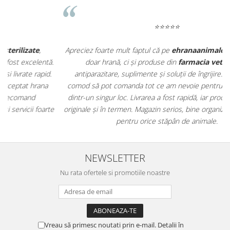
⭐⭐⭐⭐⭐
Apreciez foarte mult faptul că pe
ehranaanimale.ro
găsesc nu
.
doar hrană, ci și produse din
farmacia veterinară
:
antiparazitare, suplimente și soluții de îngrijire. Este foarte
comod să pot comanda tot ce am nevoie pentru animalul meu
m
dintr-un singur loc. Livrarea a fost rapidă, iar produsele au fost
e
originale și în termen. Magazin serios, bine organizat și foarte util
t
pentru orice stăpân de animale.
NEWSLETTER
Nu rata ofertele si promotiile noastre
Vreau să primesc noutati prin e-mail. Detalii în