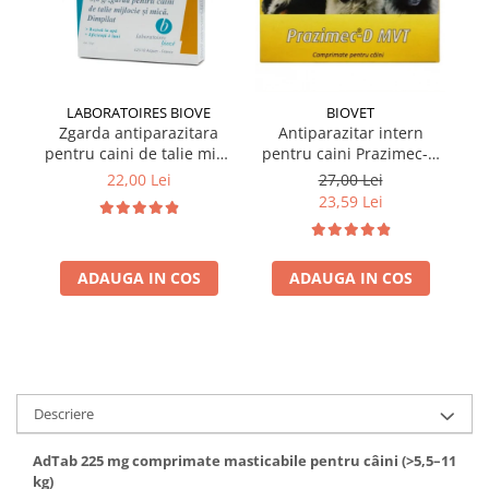
LABORATOIRES BIOVE
BIOVET
Zgarda antiparazitara
Antiparazitar intern
pentru caini de talie mica
pentru caini Prazimec-D
pe
Biove 60 cm
MVT 4 comprimate
22,00 Lei
27,00 Lei
23,59 Lei
ADAUGA IN COS
ADAUGA IN COS
Descriere
AdTab 225 mg comprimate masticabile pentru câini (>5,5–11
kg)