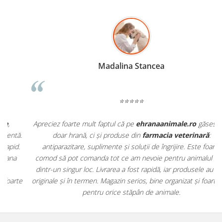
Madalina Stancea
⭐⭐⭐⭐⭐
Apreciez foarte mult faptul că pe
ehranaanimale.ro
găsesc nu
.
doar hrană, ci și produse din
farmacia veterinară
:
antiparazitare, suplimente și soluții de îngrijire. Este foarte
comod să pot comanda tot ce am nevoie pentru animalul meu
m
dintr-un singur loc. Livrarea a fost rapidă, iar produsele au fost
e
originale și în termen. Magazin serios, bine organizat și foarte util
t
pentru orice stăpân de animale.