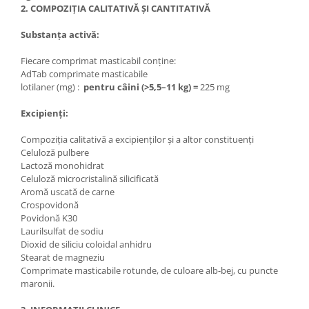
2. COMPOZIȚIA CALITATIVĂ ȘI CANTITATIVĂ
Substanța activă:
Fiecare comprimat masticabil conține:
AdTab comprimate masticabile
lotilaner (mg) :
pentru câini (>5,5–11 kg) =
225 mg
Excipienți:
Compoziția calitativă a excipienților și a altor constituenți
Celuloză pulbere
Lactoză monohidrat
Celuloză microcristalină silicificată
Aromă uscată de carne
Crospovidonă
Povidonă K30
Laurilsulfat de sodiu
Dioxid de siliciu coloidal anhidru
Stearat de magneziu
Comprimate masticabile rotunde, de culoare alb-bej, cu puncte
maronii.