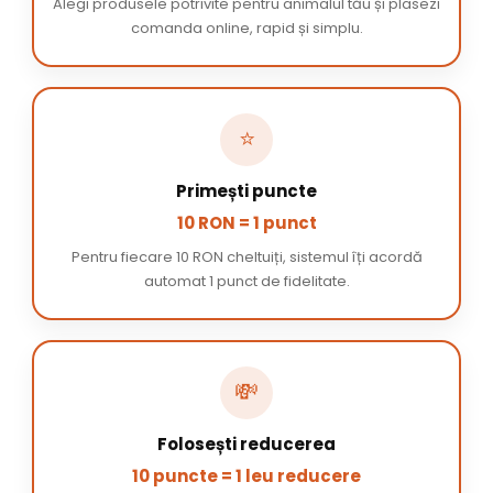
Alegi produsele potrivite pentru animalul tău și plasezi
comanda online, rapid și simplu.
⭐
Primești puncte
10 RON = 1 punct
Pentru fiecare 10 RON cheltuiți, sistemul îți acordă
automat 1 punct de fidelitate.
💸
Folosești reducerea
10 puncte = 1 leu reducere