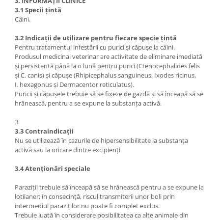
3. INFORMAȚII CLINICE
3.1 Specii țintă
Câini.
3.2 Indicații de utilizare pentru fiecare specie țintă
Pentru tratamentul infestării cu purici și căpușe la câini.
Produsul medicinal veterinar are activitate de eliminare imediată
și persistentă până la o lună pentru purici (Ctenocephalides felis
și C. canis) și căpușe (Rhipicephalus sanguineus, Ixodes ricinus,
I. hexagonus și Dermacentor reticulatus).
Puricii și căpușele trebuie să se fixeze de gazdă și să înceapă să se
hrănească, pentru a se expune la substanța activă.
3
3.3 Contraindicații
Nu se utilizează în cazurile de hipersensibilitate la substanța
activă sau la oricare dintre excipienți.
3.4 Atenționări speciale
Paraziții trebuie să înceapă să se hrănească pentru a se expune la
lotilaner; în consecință, riscul transmiterii unor boli prin
intermediul paraziților nu poate fi complet exclus.
Trebuie luată în considerare posibilitatea ca alte animale din