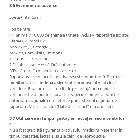
3.6 Evenimente adverse
Specii țintă: Câini
Foarte rare
(<1 animal / 10 000 de animale tratate, inclusiv raportările izolate):
Diaree1,2, Vomă1,2;
Anorexie1,2, Letargie2;
Ataxie3, Convulsii3, Tremor3
1 Ușoară și trecătoare
2 De obicei, se rezolvă fără tratament
3 Trecătoare în majoritatea cazurilor
Raportarea evenimentelor adverse este importantă. Permite
monitorizarea continuă a siguranței produsului medicinal
veterinar. Rapoartele se trimit, de preferință prin medicul
veterinar, fie deținătorului autorizației de comercializare fie
autorității naționale competente prin sistemul național de
raportare. Vezi și punctul ”Date de contact” din prospect.
3.7 Utilizarea în timpul gestației, lactației sau a ouatului
4
Nu a fost stabilită siguranța produsului medicinal veterinar în
timpul gestației, lactației sau la câinii de reproducție.