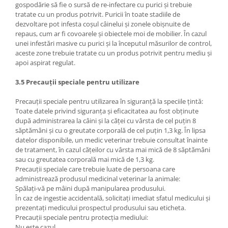
gospodărie să fie o sursă de re-infectare cu purici și trebuie
tratate cu un produs potrivit. Puricii în toate stadiile de
dezvoltare pot infesta coșul câinelui și zonele obișnuite de
repaus, cum ar fi covoarele și obiectele moi de mobilier. În cazul
unei infestări masive cu purici și la începutul măsurilor de control,
aceste zone trebuie tratate cu un produs potrivit pentru mediu și
apoi aspirat regulat.
3.5 Precauții speciale pentru utilizare
Precauții speciale pentru utilizarea în siguranță la speciile țintă:
Toate datele privind siguranța și eficacitatea au fost obținute
după administrarea la câini și la căței cu vârsta de cel puțin 8
săptămâni și cu o greutate corporală de cel puțin 1,3 kg. În lipsa
datelor disponibile, un medic veterinar trebuie consultat înainte
de tratament, în cazul cățeilor cu vârsta mai mică de 8 săptămâni
sau cu greutatea corporală mai mică de 1,3 kg.
Precauții speciale care trebuie luate de persoana care
administrează produsul medicinal veterinar la animale:
Spălați-vă pe mâini după manipularea produsului.
În caz de ingestie accidentală, solicitați imediat sfatul medicului și
prezentați medicului prospectul produsului sau eticheta.
Precauții speciale pentru protecția mediului:
Nu este cazul.