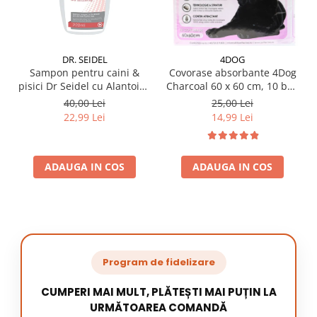
DR. SEIDEL
4DOG
Sampon pentru caini &
Covorase absorbante 4Dog
pisici Dr Seidel cu Alantoina
Charcoal 60 x 60 cm, 10 buc
220 ml
/ pachet
40,00 Lei
25,00 Lei
22,99 Lei
14,99 Lei
ADAUGA IN COS
ADAUGA IN COS
Program de fidelizare
CUMPERI MAI MULT, PLĂTEȘTI MAI PUȚIN LA
URMĂTOAREA COMANDĂ