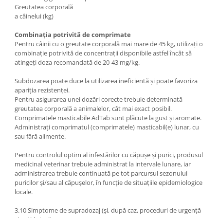
Greutatea corporală
a câinelui (kg)
Combinația potrivită de comprimate
Pentru câinii cu o greutate corporală mai mare de 45 kg, utilizați o
combinație potrivită de concentrații disponibile astfel încât să
atingeți doza recomandată de 20-43 mg/kg.
Subdozarea poate duce la utilizarea ineficientă și poate favoriza
apariția rezistenței.
Pentru asigurarea unei dozări corecte trebuie determinată
greutatea corporală a animalelor, cât mai exact posibil.
Comprimatele masticabile AdTab sunt plăcute la gust și aromate.
Administrați comprimatul (comprimatele) masticabil(e) lunar, cu
sau fără alimente.
Pentru controlul optim al infestărilor cu căpușe și purici, produsul
medicinal veterinar trebuie administrat la intervale lunare, iar
administrarea trebuie continuată pe tot parcursul sezonului
puricilor și/sau al căpușelor, în funcție de situațiile epidemiologice
locale.
3.10 Simptome de supradozaj (și, după caz, proceduri de urgență