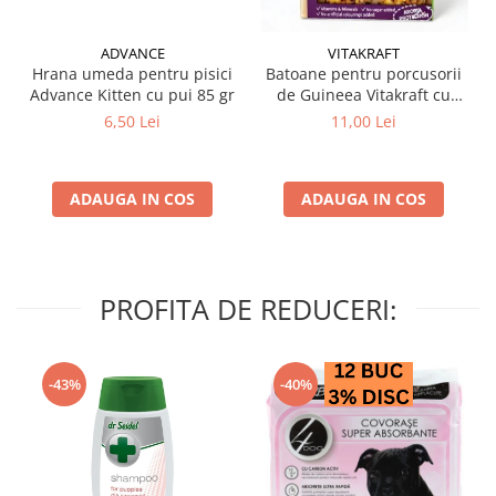
ADVANCE
VITAKRAFT
Hrana umeda pentru pisici
Batoane pentru porcusorii
Advance Kitten cu pui 85 gr
de Guineea Vitakraft cu
struguri & nuci 2 buc
6,50 Lei
11,00 Lei
ADAUGA IN COS
ADAUGA IN COS
PROFITA DE REDUCERI:
-43%
-40%