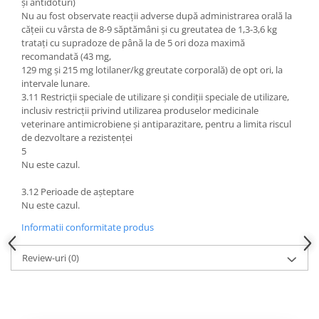
și antidoturi)
Nu au fost observate reacții adverse după administrarea orală la
cățeii cu vârsta de 8-9 săptămâni și cu greutatea de 1,3-3,6 kg
tratați cu supradoze de până la de 5 ori doza maximă
recomandată (43 mg,
129 mg și 215 mg lotilaner/kg greutate corporală) de opt ori, la
intervale lunare.
3.11 Restricții speciale de utilizare și condiții speciale de utilizare,
inclusiv restricții privind utilizarea produselor medicinale
veterinare antimicrobiene și antiparazitare, pentru a limita riscul
de dezvoltare a rezistenței
5
Nu este cazul.
3.12 Perioade de așteptare
Nu este cazul.
Informatii conformitate produs
Review-uri
(0)