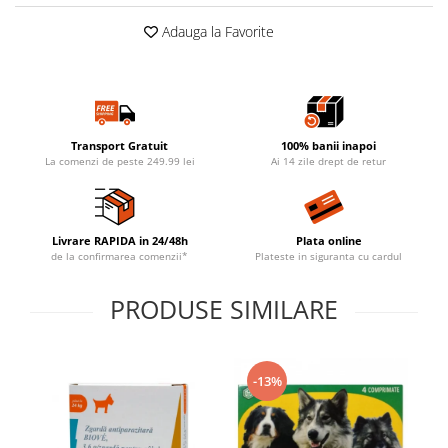
Adauga la Favorite
Transport Gratuit
100% banii inapoi
La comenzi de peste 249.99 lei
Ai 14 zile drept de retur
Livrare RAPIDA in 24/48h
Plata online
de la confirmarea comenzii*
Plateste in siguranta cu cardul
PRODUSE SIMILARE
-13%