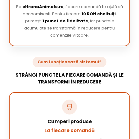
Pe
eHranaAnimale.ro
, fiecare comandă te ajută să
economisești. Pentru fiecare
10 RON cheltuiți
,
primești
1 punct de fidelitate
, iar punctele
acumulate se transformă în reducere pentru
comenzile viitoare.
Cum funcționează sistemul?
STRÂNGI PUNCTE LA FIECARE COMANDĂ ȘI LE
TRANSFORMI ÎN REDUCERE
🛒
Cumperi produse
La fiecare comandă