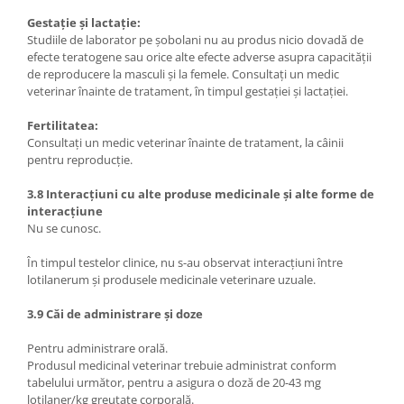
Gestație și lactație:
Studiile de laborator pe șobolani nu au produs nicio dovadă de
efecte teratogene sau orice alte efecte adverse asupra capacității
de reproducere la masculi și la femele. Consultați un medic
veterinar înainte de tratament, în timpul gestației și lactației.
Fertilitatea:
Consultați un medic veterinar înainte de tratament, la câinii
pentru reproducție.
3.8 Interacțiuni cu alte produse medicinale și alte forme de
interacțiune
Nu se cunosc.
În timpul testelor clinice, nu s-au observat interacțiuni între
lotilanerum și produsele medicinale veterinare uzuale.
3.9 Căi de administrare și doze
Pentru administrare orală.
Produsul medicinal veterinar trebuie administrat conform
tabelului următor, pentru a asigura o doză de 20-43 mg
lotilaner/kg greutate corporală.