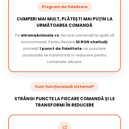
Program de fidelizare
CUMPERI MAI MULT, PLĂTEȘTI MAI PUȚIN LA
URMĂTOAREA COMANDĂ
Pe
eHranaAnimale.ro
, fiecare comandă te ajută să
economisești. Pentru fiecare
10 RON cheltuiți
,
primești
1 punct de fidelitate
, iar punctele
acumulate se transformă în reducere pentru
comenzile viitoare.
Cum funcționează sistemul?
STRÂNGI PUNCTE LA FIECARE COMANDĂ ȘI LE
TRANSFORMI ÎN REDUCERE
🛒