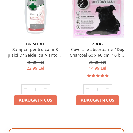
DR. SEIDEL
4DOG
Sampon pentru caini &
Covorase absorbante 4Dog
pisici Dr Seidel cu Alantoina
Charcoal 60 x 60 cm, 10 buc
220 ml
/ pachet
40,00 Lei
25,00 Lei
22,99 Lei
14,99 Lei
ADAUGA IN COS
ADAUGA IN COS