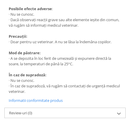
Posibile efecte adverse
:
· Nu se cunosc.
· Dacă observaţi reacţii grave sau alte elemente ieșite din comun,
vă rugăm să informați medicul veterinar.
Precauții:
· Doar pentru uz veterinar. A nu se lăsa la îndemâna copiilor.
Mod de păstrare:
· A se depozita în loc ferit de umezeală și expunere directă la
soare, la temperaturi de până la 25°C.
În caz de supradoză:
· Nu se cunosc.
· În caz de supradoză, vă rugăm să contactați de urgență medicul
veterinar.
Informatii conformitate produs
Review-uri
(0)