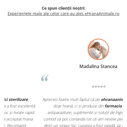
Ce spun clienții noștri:
Experiențele reale ale celor care au ales eHranaAnimale.ro
Madalina Stancea
⭐⭐⭐⭐⭐
Apreciez foarte mult faptul că pe
ehranaanimale.ro
găsesc nu
.
doar hrană, ci și produse din
farmacia veterinară
:
antiparazitare, suplimente și soluții de îngrijire. Este foarte
comod să pot comanda tot ce am nevoie pentru animalul meu
m
dintr-un singur loc. Livrarea a fost rapidă, iar produsele au fost