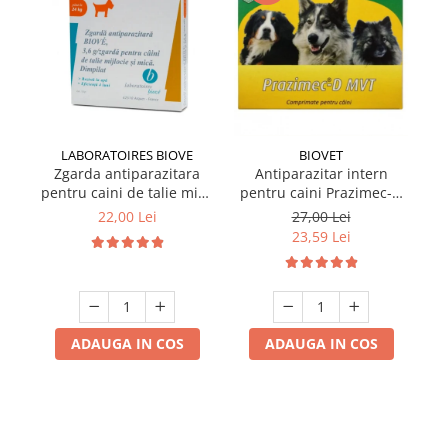
LABORATOIRES BIOVE
BIOVET
Zgarda antiparazitara
Antiparazitar intern
pentru caini de talie mica
pentru caini Prazimec-D
pe
Biove 60 cm
MVT 4 comprimate
22,00 Lei
27,00 Lei
23,59 Lei
ADAUGA IN COS
ADAUGA IN COS