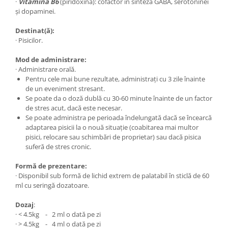
·
Vitamina B6
(piridoxină): cofactor în sinteza GABA, serotoninei
și dopaminei.
Destinat(ă):
· Pisicilor.
Mod de administrare:
· Administrare orală.
Pentru cele mai bune rezultate, administrați cu 3 zile înainte
de un eveniment stresant.
Se poate da o doză dublă cu 30-60 minute înainte de un factor
de stres acut, dacă este necesar.
Se poate administra pe perioada îndelungată dacă se încearcă
adaptarea pisicii la o nouă situație (coabitarea mai multor
pisici, relocare sau schimbări de proprietar) sau dacă pisica
suferă de stres cronic.
Formă de prezentare:
· Disponibil sub formă de lichid extrem de palatabil în sticlă de 60
ml cu seringă dozatoare.
Dozaj
:
· < 4.5kg - 2 ml o dată pe zi
· > 4.5kg - 4 ml o dată pe zi