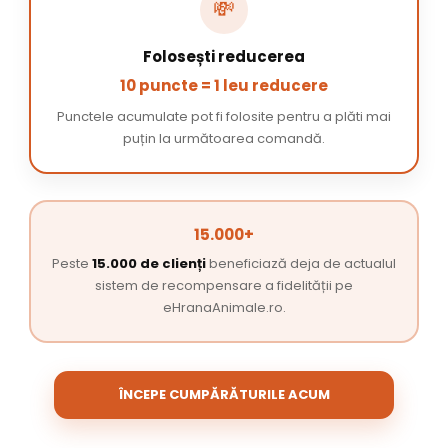
💸
Folosești reducerea
10 puncte = 1 leu reducere
Punctele acumulate pot fi folosite pentru a plăti mai
puțin la următoarea comandă.
15.000+
Peste
15.000 de clienți
beneficiază deja de actualul
sistem de recompensare a fidelității pe
eHranaAnimale.ro.
ÎNCEPE CUMPĂRĂTURILE ACUM