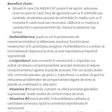
Beneficii cheie:
Situații în care CALMEX® CAT poate fi de ajutor: aducerea
unei noi pisici în casă, frica de zgomote cum ar fi artificiile sau
tunetele, anxietatea cauzată de schimbări în mediu cum ar fi
mutarea în casă nouă sau renovatul, călătoria cu mașina și
cazarea într-o pensiune/internat, mersul la veterinar sau
tunsul.
·
Fosfatidilserina
: joacă un rol în producerea de
neurotransmițători și eliberarea acestora, funcționarea
receptorilor și în activitatea sinaptică. Fosfatidilserina s-a arătat că
normalizează răspunsul la stres al axei Hipotalamus-hipofiză-
suprarenală.
·
L-triptofanul
: este convertit în serotonină. L-triptofan s-a
arătat că reduce comportamentele asociate stresului și reduce
comportamentul agresiv la pisicile stresate. Într-un studiu dublu
orb, controlat placebo, pe pisici, L-triptofanul s-a arătat că ajută la
reducerea problemelor de comportament legate de stres la
pisicile ce coabitează cu alte pisici
·
Vitamina B1
(tiamină): nutrient ce oferă protecție glandelor
suprarenale. Scade nivelul de cortizol indus de stres.
·
Vitamina B3
(niacinamidă): Îmbunătățește calitatea și
cantitatea somnului. Ajută la conversia triptofanului în
serotonină.