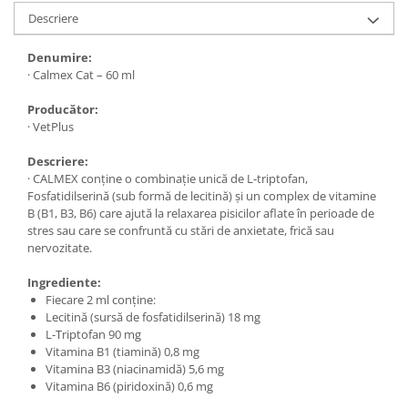
Descriere
Denumire:
· Calmex Cat – 60 ml
Producător:
· VetPlus
Descriere:
· CALMEX conține o combinație unică de L-triptofan,
Fosfatidilserină (sub formă de lecitină) și un complex de vitamine
B (B1, B3, B6) care ajută la relaxarea pisicilor aflate în perioade de
stres sau care se confruntă cu stări de anxietate, frică sau
nervozitate.
Ingrediente:
Fiecare 2 ml conține:
Lecitină (sursă de fosfatidilserină) 18 mg
L-Triptofan 90 mg
Vitamina B1 (tiamină) 0,8 mg
Vitamina B3 (niacinamidă) 5,6 mg
Vitamina B6 (piridoxină) 0,6 mg