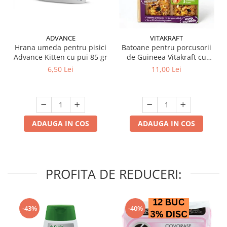
ADVANCE
VITAKRAFT
Hrana umeda pentru pisici
Batoane pentru porcusorii
Advance Kitten cu pui 85 gr
de Guineea Vitakraft cu
struguri & nuci 2 buc
6,50 Lei
11,00 Lei
ADAUGA IN COS
ADAUGA IN COS
PROFITA DE REDUCERI:
-43%
-40%