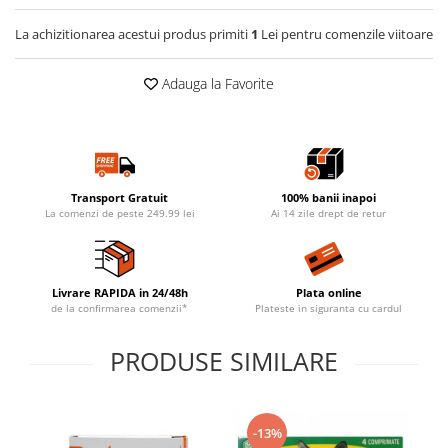
La achizitionarea acestui produs primiti
1
Lei pentru comenzile viitoare
Adauga la Favorite
Transport Gratuit
100% banii inapoi
La comenzi de peste 249.99 lei
Ai 14 zile drept de retur
Livrare RAPIDA in 24/48h
Plata online
de la confirmarea comenzii*
Plateste in siguranta cu cardul
PRODUSE SIMILARE
-13%