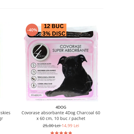
-40%
4DOG
skies
Covorase absorbante 4Dog Charcoal 60
Salam pentru 
gr
x 60 cm, 10 buc / pachet
25,00 Lei
14,99 Lei