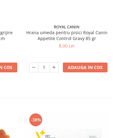
ROYAL CANIN
grijire
Hrana umeda pentru pisici Royal Canin
Hrana ume
 x 13 cm
Appetite Control Gravy 85 gr
Ag
8,00 Lei
N COS
ADAUGA IN COS
-38%