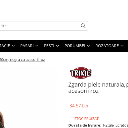
MACIE
PASARI
PESTI
PORUMBEI
ROZATOARE
60cm, negru cu acesorii roz
Zgarda piele naturala
acesorii roz
34,57 Lei
STOC EPUIZAT
Durata de livrare:
1-2 zile lucrato