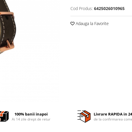
Cod Produs:
6425026010965
Adauga la Favorite
100% banii inapoi
Livrare RAPIDA in 2
Ai 14 zile drept de retur
de la confirmarea come