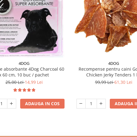
4DOG
4DOG
e absorbante 4Dog Charcoal 60
Recompense pentru caini G
x 60 cm, 10 buc / pachet
Chicken Jerky Tenders 1 
25,00 Lei
14,99 Lei
99,99 Lei
61,30 Lei
ADAUGA IN COS
ADAUGA I