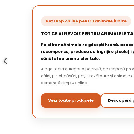
Petshop online pentru animale iubite
TOT CE AI NEVOIE PENTRU ANIMALELE TA
Pe eHranaAnimale.ro găsești hrană, acceso
recompense, produse de îngrijire și soluții
sănătatea animalelor tale.
Alege rapid categoria potrivită, descoperă pr
câini, pisici, păsări, pești, rozătoare și animale 
comandă simplu online.
Vezi toate produsele
Descoperă p