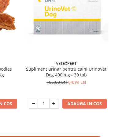
-38%
VETEXPERT
oodies
Supliment urinar pentru caini UrinoVet
Batoane pe
kg
Dog 400 mg - 30 tab
105,00 Lei
64,99 Lei
N COS
ADAUGA IN COS