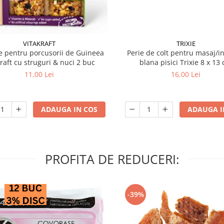
VITAKRAFT
TRIXIE
 pentru porcusorii de Guineea
Perie de colt pentru masaj/in
kraft cu struguri & nuci 2 buc
blana pisici Trixie 8
11,00 Lei
16,00 Lei
ADAUGA IN COS
ADAUGA I
PROFITA DE REDUCERI:
-39%