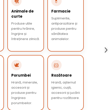
🐔
💊
Animale de
Farmacie
curte
Suplimente,
Produse utile
antiparazitare și
pentru hrănire,
produse pentru
îngrijire și
sănătatea
întreținere zilnică.
animalelor.
🕊️
🐹
Porumbei
Rozătoare
Hrană, minerale,
Hrană, așternut
accesorii și
igienic, cuști,
produse pentru
accesorii și jucării
îngrijirea
pentru rozătoare.
porumbeilor.