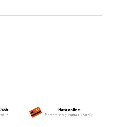
4/48h
Plata online
nzii*
Plateste in siguranta cu cardul