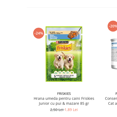
-20
-24%
FRISKIES
Hrana umeda pentru caini Friskies
Conser
Junior cu pui & mazare 85 gr
Cat 
2,50 Lei
1,89 Lei