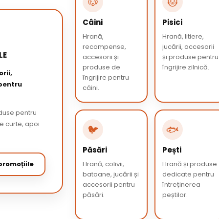
🐶
🐱
Câini
Pisici
Hrană,
Hrană, litiere,
recompense,
jucării, accesorii
LE
accesorii și
și produse pentru
produse de
îngrijire zilnică.
rii,
îngrijire pentru
 pentru
câini.
oduse pentru
de curte, apoi
🐦
🐟
Păsări
Pești
romoțiile
Hrană, colivii,
Hrană și produse
batoane, jucării și
dedicate pentru
accesorii pentru
întreținerea
păsări.
peștilor.