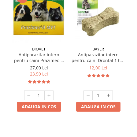
BIOVET
BAYER
Antiparazitar intern
Antiparazitar intern
pentru caini Prazimec-D
pentru caini Drontal 1 tab
Pa
MVT 4 comprimate
/ folie
27,00 Lei
12,00 Lei
23,59 Lei
ADAUGA IN COS
ADAUGA IN COS