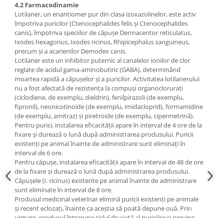
4.2 Farmacodinamie
Lotilaner, un enantiomer pur din clasa izoxazolinelor, este activ
împotriva puricilor (Ctenocephalides felis și Ctenocephalides
canis), împotriva speciilor de căpușe Dermacentor reticulatus,
Ixodes hexagonus, Ixodes ricinus, Rhipicephalus sanguineus,
precum și a acarienilor Demodex canis.
Lotilaner este un inhibitor puternic al canalelor ionilor de clor
reglate de acidul gama-aminobutiric (GABA), determinând
moartea rapidă a căpușelor și a puricilor. Activitatea lotilanerului
nu a fost afectată de rezistența la compuși organoclorurați
(ciclodiene, de exemplu, dieldrin), fenilpirazoli (de exemplu,
fipronil), neonicotinoide (de exemplu, imidacloprid), formamidine
(de exemplu, amitraz) și piretroide (de exemplu, cipermetrină).
Pentru purici, instalarea eficacității apare în interval de 4 ore de la
fixare și durează o lună după administrarea produsului. Puricii
existenți pe animal înainte de administrare sunt eliminați în
interval de 6 ore.
Pentru căpușe, instalarea eficacității apare în interval de 48 de ore
de la fixare și durează o lună după administrarea produsului.
Căpușele (I. ricinus) existente pe animal înainte de administrare
sunt eliminate în interval de 8 ore.
Produsul medicinal veterinar elimină puricii existenți pe animale
și recent eclozați, înainte ca aceștia să poată depune ouă. Prin
urmare, produsul întrerupe ciclul de viață al puricilor și previne