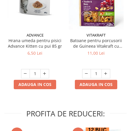
ADVANCE
VITAKRAFT
Hrana umeda pentru pisici
Batoane pentru porcusorii
Advance Kitten cu pui 85 gr
de Guineea Vitakraft cu
struguri & nuci 2 buc
6,50 Lei
11,00 Lei
ADAUGA IN COS
ADAUGA IN COS
PROFITA DE REDUCERI: