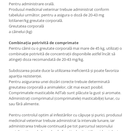
Pentru administrare orală.
Produsul medicinal veterinar trebuie administrat conform
tabelului următor, pentru a asigura o doză de 20-43 mg
lotilaner/kg greutate corporală.
Greutatea corporală
a câinelui (kg)
Combinația potrivită de comprimate
Pentru câinii cu o greutate corporală mai mare de 45 kg, utilizați o
combinație potrivită de concentrații disponibile astfel încât să
atingeți doza recomandată de 20-43 mg/kg.
Subdozarea poate duce la utilizarea ineficientă și poate favoriza
apariția rezistenței.
Pentru asigurarea unei dozări corecte trebuie determinată
greutatea corporală a animalelor, cât mai exact posibil.
Comprimatele masticabile AdTab sunt plăcute la gust și aromate.
Administrați comprimatul (comprimatele) masticabil(e) lunar, cu
sau fără alimente.
Pentru controlul optim al infestărilor cu căpușe și purici, produsul
medicinal veterinar trebuie administrat la intervale lunare, iar
administrarea trebuie continuată pe tot parcursul sezonului