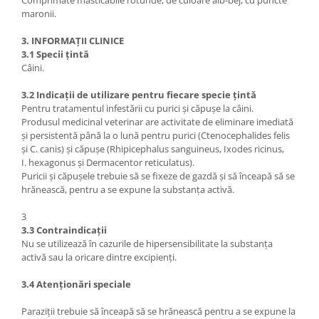
Comprimate masticabile rotunde, de culoare alb-bej, cu puncte
maronii.
3. INFORMAȚII CLINICE
3.1 Specii țintă
Câini.
3.2 Indicații de utilizare pentru fiecare specie țintă
Pentru tratamentul infestării cu purici și căpușe la câini.
Produsul medicinal veterinar are activitate de eliminare imediată
și persistentă până la o lună pentru purici (Ctenocephalides felis
și C. canis) și căpușe (Rhipicephalus sanguineus, Ixodes ricinus,
I. hexagonus și Dermacentor reticulatus).
Puricii și căpușele trebuie să se fixeze de gazdă și să înceapă să se
hrănească, pentru a se expune la substanța activă.
3
3.3 Contraindicații
Nu se utilizează în cazurile de hipersensibilitate la substanța
activă sau la oricare dintre excipienți.
3.4 Atenționări speciale
Paraziții trebuie să înceapă să se hrănească pentru a se expune la