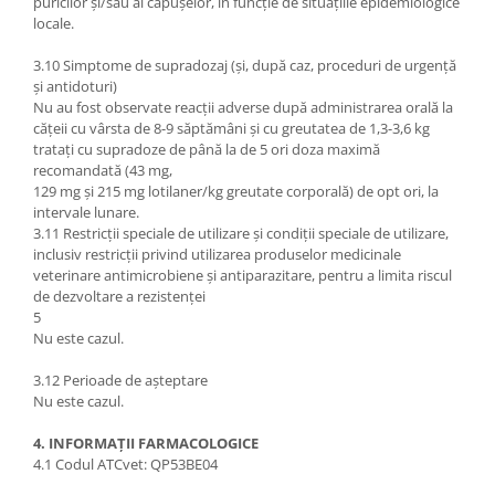
puricilor și/sau al căpușelor, în funcție de situațiile epidemiologice
locale.
3.10 Simptome de supradozaj (și, după caz, proceduri de urgență
și antidoturi)
Nu au fost observate reacții adverse după administrarea orală la
cățeii cu vârsta de 8-9 săptămâni și cu greutatea de 1,3-3,6 kg
tratați cu supradoze de până la de 5 ori doza maximă
recomandată (43 mg,
129 mg și 215 mg lotilaner/kg greutate corporală) de opt ori, la
intervale lunare.
3.11 Restricții speciale de utilizare și condiții speciale de utilizare,
inclusiv restricții privind utilizarea produselor medicinale
veterinare antimicrobiene și antiparazitare, pentru a limita riscul
de dezvoltare a rezistenței
5
Nu este cazul.
3.12 Perioade de așteptare
Nu este cazul.
4. INFORMAȚII FARMACOLOGICE
4.1 Codul ATCvet: QP53BE04