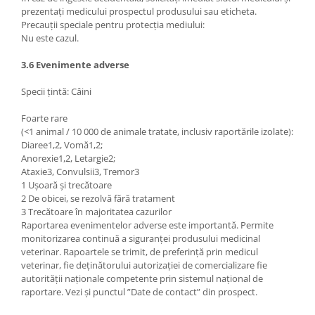
prezentați medicului prospectul produsului sau eticheta.
Precauții speciale pentru protecția mediului:
Nu este cazul.
3.6 Evenimente adverse
Specii țintă: Câini
Foarte rare
(<1 animal / 10 000 de animale tratate, inclusiv raportările izolate):
Diaree1,2, Vomă1,2;
Anorexie1,2, Letargie2;
Ataxie3, Convulsii3, Tremor3
1 Ușoară și trecătoare
2 De obicei, se rezolvă fără tratament
3 Trecătoare în majoritatea cazurilor
Raportarea evenimentelor adverse este importantă. Permite
monitorizarea continuă a siguranței produsului medicinal
veterinar. Rapoartele se trimit, de preferință prin medicul
veterinar, fie deținătorului autorizației de comercializare fie
autorității naționale competente prin sistemul național de
raportare. Vezi și punctul ”Date de contact” din prospect.