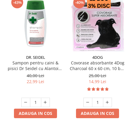
-43%
-40%
DR. SEIDEL
4DOG
Sampon pentru caini &
Covorase absorbante 4Dog
pisici Dr Seidel cu Alantoina
Charcoal 60 x 60 cm, 10 buc
220 ml
/ pachet
40,00 Lei
25,00 Lei
22,99 Lei
14,99 Lei
ADAUGA IN COS
ADAUGA IN COS