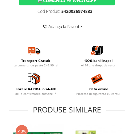
COMANDĂ PE WHATSAPP
Cod Produs:
5420036974833
Adauga la Favorite
Transport Gratuit
100% banii inapoi
La comenzi de peste 249.99 lei
Ai 14 zile drept de retur
Livrare RAPIDA in 24/48h
Plata online
de la confirmarea comenzii*
Plateste in siguranta cu cardul
PRODUSE SIMILARE
-13%