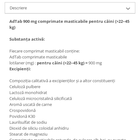
Descriere
AdTab 900 mg comprimate masticabile pentru câini (>22–45
kg)
Substanța activă:
Fiecare comprimat masticabil conține:
AdTab comprimate masticabile
lotilaner (mg) :
pentru câini (>22–45 kg) =
900 mg
Excipienți:
Compoziția calitativă a excipienților și a altor constituenți
Celuloză pulbere
Lactoză monohidrat
Celuloză microcristalină silicificată
Aromă uscată de carne
Crospovidonă
Povidonă K30
Laurilsulfat de sodiu
Dioxid de siliciu coloidal anhidru
Stearat de magneziu