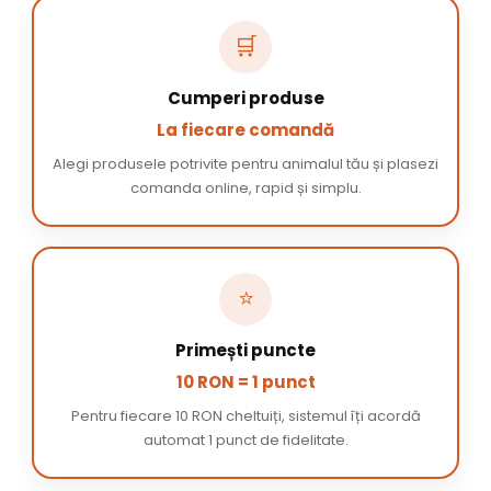
🛒
Cumperi produse
La fiecare comandă
Alegi produsele potrivite pentru animalul tău și plasezi
comanda online, rapid și simplu.
⭐
Primești puncte
10 RON = 1 punct
Pentru fiecare 10 RON cheltuiți, sistemul îți acordă
automat 1 punct de fidelitate.