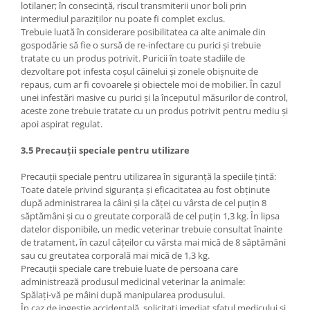
lotilaner; în consecință, riscul transmiterii unor boli prin
intermediul paraziților nu poate fi complet exclus.
Trebuie luată în considerare posibilitatea ca alte animale din
gospodărie să fie o sursă de re-infectare cu purici și trebuie
tratate cu un produs potrivit. Puricii în toate stadiile de
dezvoltare pot infesta coșul câinelui și zonele obișnuite de
repaus, cum ar fi covoarele și obiectele moi de mobilier. În cazul
unei infestări masive cu purici și la începutul măsurilor de control,
aceste zone trebuie tratate cu un produs potrivit pentru mediu și
apoi aspirat regulat.
3.5 Precauții speciale pentru utilizare
Precauții speciale pentru utilizarea în siguranță la speciile țintă:
Toate datele privind siguranța și eficacitatea au fost obținute
după administrarea la câini și la căței cu vârsta de cel puțin 8
săptămâni și cu o greutate corporală de cel puțin 1,3 kg. În lipsa
datelor disponibile, un medic veterinar trebuie consultat înainte
de tratament, în cazul cățeilor cu vârsta mai mică de 8 săptămâni
sau cu greutatea corporală mai mică de 1,3 kg.
Precauții speciale care trebuie luate de persoana care
administrează produsul medicinal veterinar la animale:
Spălați-vă pe mâini după manipularea produsului.
În caz de ingestie accidentală, solicitați imediat sfatul medicului și