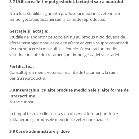
3.7 Utilizarea în timpul gestației, lactației sau a ouatului
4
Nu a fost stabilită siguranța produsului medicinal veterinar în
timpul gestației, lactației sau la câinii de reproducție.
Gestație și lactație:
Studiile de laborator pe șobolani nu au produs nicio dovadă de
efecte teratogene sau orice alte efecte adverse asupra capacității
de reproducere la masculi și la femele. Consultați un medic
veterinar înainte de tratament, în timpul gestației și lactației.
Fertilitatea:
Consultați un medic veterinar înainte de tratament, la câinii
pentru reproducție.
3.8 Interacțiuni cu alte produse medicinale și alte forme de
interacțiune
Nu se cunosc.
În timpul testelor clinice, nu s-au observat interacțiuni între
lotilanerum și produsele medicinale veterinare uzuale.
3.9 Căi de administrare și doze