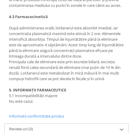
contaminarea mediului cu purici în zonele în care câinii au acces.
4.3 Farmacocinetică
După administrarea orală, lotilanerul este absorbit imediat, iar
concentrația plasmatică maximă este atinsă în 2 ore. Alimentele
intensifică absorbția. Timpul de înjumătățire până la eliminare
este de aproximativ 4 săptămâni. Acest timp lung de înjumătățire
până la eliminare asigură concentrații plasmatice eficace pe
întreaga durată a intervalului dintre doze.
Principala cale de eliminare este prin excreție biliară, excreția
renală fiind calea secundară de eliminare (mai puțin de 10 % din
doză). Lotilanerul este metabolizat în mică măsură în mai mulți
compuși hidrofili care se pot decela în fecale și în urină.
5. INFORMAȚII FARMACEUTICE
5.1 Incompatibilități majore
Nu este cazul.
Informatii conformitate produs
Review-uri
(0)