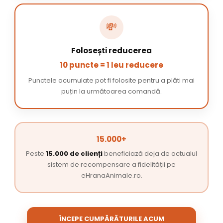
💸
Folosești reducerea
10 puncte = 1 leu reducere
Punctele acumulate pot fi folosite pentru a plăti mai
puțin la următoarea comandă.
15.000+
Peste
15.000 de clienți
beneficiază deja de actualul
sistem de recompensare a fidelității pe
eHranaAnimale.ro.
ÎNCEPE CUMPĂRĂTURILE ACUM