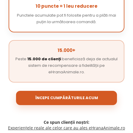
10 puncte = 1 leu reducere
Punctele acumulate pot fi folosite pentru a plăti mai
puțin la următoarea comandă.
15.000+
Peste
15.000 de clienți
beneficiază deja de actualul
sistem de recompensare a fidelității pe
eHranaAnimale.ro.
ÎNCEPE CUMPĂRĂTURILE ACUM
Ce spun clienții noștri:
Experiențele reale ale celor care au ales eHranaAnimale.ro