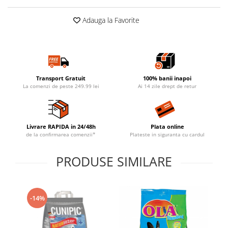
Adauga la Favorite
Transport Gratuit
100% banii inapoi
La comenzi de peste 249.99 lei
Ai 14 zile drept de retur
Livrare RAPIDA in 24/48h
Plata online
de la confirmarea comenzii*
Plateste in siguranta cu cardul
PRODUSE SIMILARE
-14%