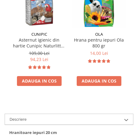
CUNIPIC
OLA
Asternut igienic din
Hrana pentru iepuri Ola
hartie Cunipic Naturlitter
800 gr
ha
Paper 25L
109,00 Lei
14,00 Lei
94,23 Lei
ADAUGA IN COS
ADAUGA IN COS
Descriere
Hranitoare iepuri 20 cm