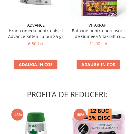
ADVANCE
VITAKRAFT
Hrana umeda pentru pisici
Batoane pentru porcusorii
Advance Kitten cu pui 85 gr
de Guineea Vitakraft cu
struguri & nuci 2 buc
6,50 Lei
11,00 Lei
ADAUGA IN COS
ADAUGA IN COS
PROFITA DE REDUCERI:
-43%
-40%