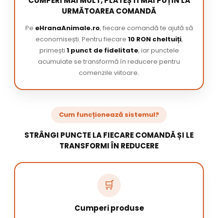
CUMPERI MAI MULT, PLĂTEȘTI MAI PUȚIN LA
URMĂTOAREA COMANDĂ
Pe
eHranaAnimale.ro
, fiecare comandă te ajută să
economisești. Pentru fiecare
10 RON cheltuiți
,
primești
1 punct de fidelitate
, iar punctele
acumulate se transformă în reducere pentru
comenzile viitoare.
Cum funcționează sistemul?
STRÂNGI PUNCTE LA FIECARE COMANDĂ ȘI LE
TRANSFORMI ÎN REDUCERE
🛒
Cumperi produse