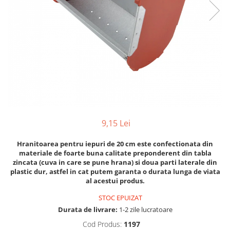
Hrana uscata
Hrana umeda
Hrana uscata caini
Hrana uscata
Hrana umeda pisici
Caine Junior
Caine Adult
Pisica Adult
Caine Senior
Pisica Junior
Oferta 2 saci
Pisica Senior
Igiena caini
Pisica Sterilizata
Ingrijire pisici
Cosmetica & produse de igiena
Covorase & Scutece
Asternut igienic
9,15 Lei
Solutii auriculare
Igiena pisici
Hranitoarea pentru iepuri de 20 cm este confectionata din
Solutii curatare
Sampoane pisici
materiale de foarte buna calitate preponderent din tabla
Solutii dentare
Oferte
zincata (cuva in care se pune hrana) si doua parti laterale din
Solutii oftalmice
plastic dur, astfel in cat putem garanta o durata lunga de viata
Recompense pisici
al acestui produs.
Oferte
STOC EPUIZAT
Recompense caini
Durata de livrare:
1-2 zile lucratoare
Cod Produs:
1197