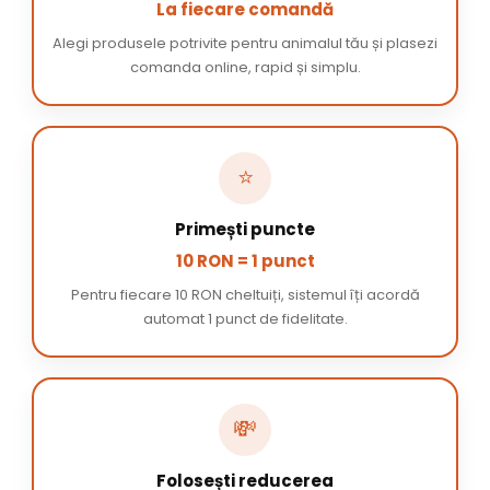
La fiecare comandă
Alegi produsele potrivite pentru animalul tău și plasezi
comanda online, rapid și simplu.
⭐
Primești puncte
10 RON = 1 punct
Pentru fiecare 10 RON cheltuiți, sistemul îți acordă
automat 1 punct de fidelitate.
💸
Folosești reducerea