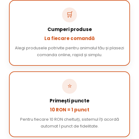
🛒
Cumperi produse
La fiecare comandă
Alegi produsele potrivite pentru animalul tău și plasezi
comanda online, rapid și simplu.
⭐
Primești puncte
10 RON = 1 punct
Pentru fiecare 10 RON cheltuiți, sistemul îți acordă
automat 1 punct de fidelitate.