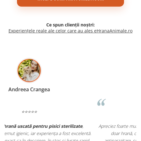
Ce spun clienții noștri:
Experiențele reale ale celor care au ales eHranaAnimale.ro
Madalina Stancea
⭐⭐⭐⭐⭐
Apreciez foarte mult faptul că pe
ehranaanimale.ro
găsesc nu
.
doar hrană, ci și produse din
farmacia veterinară
:
antiparazitare, suplimente și soluții de îngrijire. Este foarte