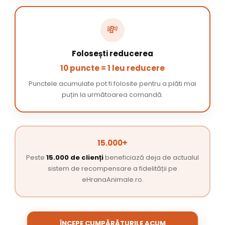
💸
Folosești reducerea
10 puncte = 1 leu reducere
Punctele acumulate pot fi folosite pentru a plăti mai
puțin la următoarea comandă.
15.000+
Peste
15.000 de clienți
beneficiază deja de actualul
sistem de recompensare a fidelității pe
eHranaAnimale.ro.
ÎNCEPE CUMPĂRĂTURILE ACUM