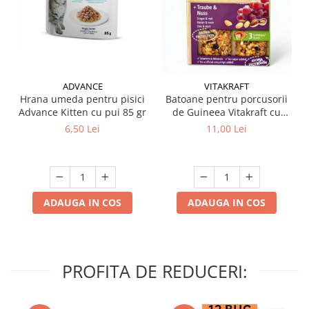
ADVANCE
VITAKRAFT
Hrana umeda pentru pisici
Batoane pentru porcusorii
Advance Kitten cu pui 85 gr
de Guineea Vitakraft cu
struguri & nuci 2 buc
6,50 Lei
11,00 Lei
ADAUGA IN COS
ADAUGA IN COS
PROFITA DE REDUCERI: