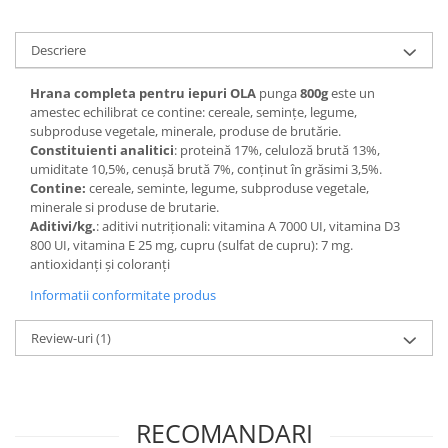
Descriere
Hrana completa pentru iepuri OLA
punga
800g
este un
amestec echilibrat ce contine: cereale, seminţe, legume,
subproduse vegetale, minerale, produse de brutărie.
Constituienti analitici
: proteină 17%, celuloză brută 13%,
umiditate 10,5%, cenuşă brută 7%, conţinut în grăsimi 3,5%.
Contine:
cereale, seminte, legume, subproduse vegetale,
minerale si produse de brutarie.
Aditivi/kg.
: aditivi nutriţionali: vitamina A 7000 UI, vitamina D3
800 UI, vitamina E 25 mg, cupru (sulfat de cupru): 7 mg.
antioxidanţi şi coloranţi
Informatii conformitate produs
Review-uri
(1)
RECOMANDARI