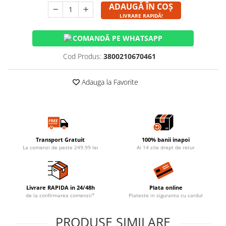
ADAUGĂ ÎN COȘ
LIVRARE RAPIDĂ!
COMANDĂ PE WHATSAPP
Cod Produs:
3800210670461
Adauga la Favorite
Transport Gratuit
100% banii inapoi
La comenzi de peste 249.99 lei
Ai 14 zile drept de retur
Livrare RAPIDA in 24/48h
Plata online
de la confirmarea comenzii*
Plateste in siguranta cu cardul
PRODUSE SIMILARE