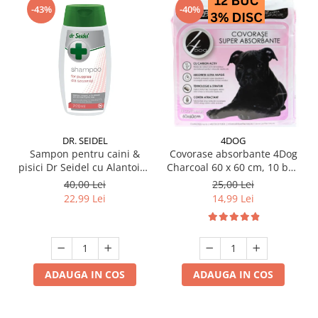
-43%
-40%
DR. SEIDEL
4DOG
Sampon pentru caini &
Covorase absorbante 4Dog
pisici Dr Seidel cu Alantoina
Charcoal 60 x 60 cm, 10 buc
220 ml
/ pachet
40,00 Lei
25,00 Lei
22,99 Lei
14,99 Lei
ADAUGA IN COS
ADAUGA IN COS