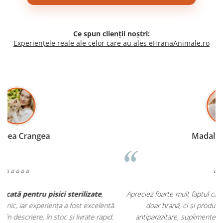
Ce spun clienții noștri:
Experiențele reale ale celor care au ales eHranaAnimale.ro
Madalina Stancea
⭐⭐⭐⭐⭐
Apreciez foarte mult faptul că pe
ehranaanimale.ro
găsesc nu
.
doar hrană, ci și produse din
farmacia veterinară
:
antiparazitare, suplimente și soluții de îngrijire. Este foarte