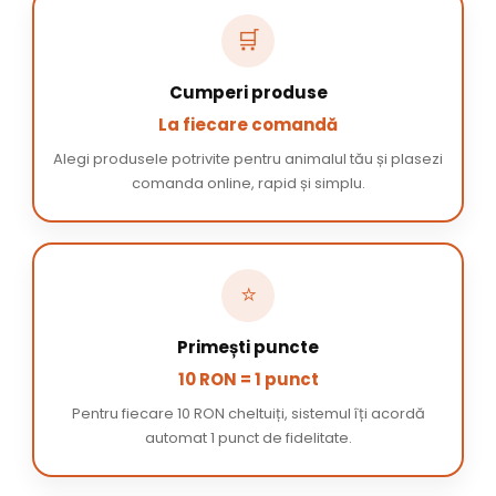
🛒
Cumperi produse
La fiecare comandă
Alegi produsele potrivite pentru animalul tău și plasezi
comanda online, rapid și simplu.
⭐
Primești puncte
10 RON = 1 punct
Pentru fiecare 10 RON cheltuiți, sistemul îți acordă
automat 1 punct de fidelitate.