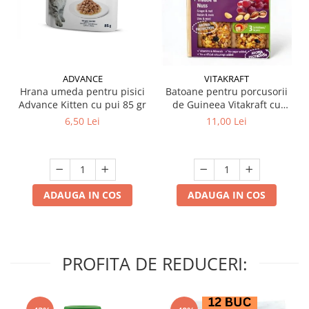
ADVANCE
VITAKRAFT
Hrana umeda pentru pisici
Batoane pentru porcusorii
Advance Kitten cu pui 85 gr
de Guineea Vitakraft cu
struguri & nuci 2 buc
6,50 Lei
11,00 Lei
ADAUGA IN COS
ADAUGA IN COS
PROFITA DE REDUCERI: