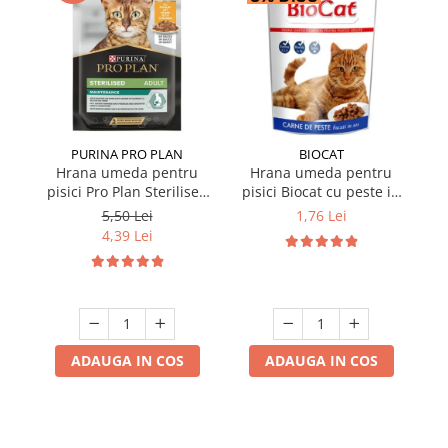
PURINA PRO PLAN
BIOCAT
Hrana umeda pentru
Hrana umeda pentru
pisici Pro Plan Sterilised
pisici Biocat cu peste in
p
Nutrisavour cu pui in sos
sos 100 gr
Nu
5,50 Lei
1,76 Lei
85 gr
4,39 Lei
ADAUGA IN COS
ADAUGA IN COS