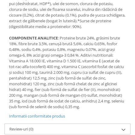
pui (deshidratat, HDP*), ulei de somon, clorura de potasiu,
clorura de sodiu, ulei de floarea soarelui, inulina din rădăcină de
cicoare (0,2%), citrat de potasiu (0,1%), pudra de yucca schidigera,
extract de gălbenele (bogat în luteină).*Surse de proteine
(digestibilitate medie a proteinelor: 90%).
COMPONENTE ANALITICE
: Proteine brute 24%, grăsimi brute
18%, fibre brute 3,5%, cenușă brută 5,6%, calciu 0,65%, fosfor
0,48%, sodiu 0,4%, potasiu 0,8%, magneziu 0,07%, acizi grași
omega-6, 8% acizi grași omega-3 0,84 %. Aditivi nutritionali:
Vitamina A 18.000 IE, vitamina D 1.500 IE, vitamina E (acetat de
tot-rac-alfa-tocoferil) 400 mg, vitamina C (ascorbil fosfat de calciu
și sodiu) 100 mg, taurină 2.000 mg, cupru (ca sulfat de cupru (II),
pentahidrat) 12,5 mg, zinc (sub formă de sulfat de zinc,
monohidrat) 120 mg, zinc (sub formă chelat de zinc al glicinei
hidrat) 40 mg, fier (sub formă de sulfat de fier (II), monohidrat)
200 mg, mangan (sub formă de mangan-(II)-sulfat, monohidrat)
35 mg, iod (sub formă de iodat de calciu, anhidru) 2,4 mg, seleniu
(sub formă de selenit de sodiu) 0,35 mg.
Informatii conformitate produs
Review-uri
(0)