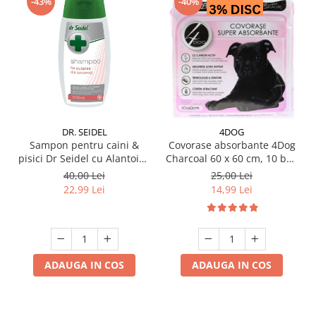
-43%
-40%
DR. SEIDEL
4DOG
Sampon pentru caini &
Covorase absorbante 4Dog
pisici Dr Seidel cu Alantoina
Charcoal 60 x 60 cm, 10 buc
220 ml
/ pachet
40,00 Lei
25,00 Lei
22,99 Lei
14,99 Lei
ADAUGA IN COS
ADAUGA IN COS