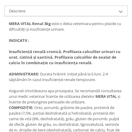
Descriere
MERA VITAL Renal 3kg
este o dieta veterinara pentru pisicile cu
dificultăți și insuficiențe urinare.
INDICATII :
Insuficiență renală cronică, Profilaxia calculilor urinari cu
urat, cistină și xantină, Profilaxia calculilor de oxalat de
calciu în combinație cu insuficiența renală.
ADMINISTRARE:
Durata hrănirii: Inițial până la 6 luni. 2-4
săptămâni în cazul insuficienței renale temporare.
Asigurati intotdeauna apa proaspata. Se recomandă consultarea
unui medic veterinar înainte de utilizarea dietelor
MERA VITAL
și
înainte de prelungirea perioadei de utilizare.
COMPOZIȚIE:
Orez, porumb, grăsime de pasăre, proteină de
pasăre (7,5%, parțial deshidratată și hidrolizată), proteină din
carne de vită (8%, deshidratată), grău, gluten de porumb, pulpă
de sfeclă, gluten de grău, ou deshidratat, lignoceluloză, semințe
de in, drojdie de bere (deshidratată), carbonat de calciu, ficat de