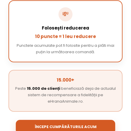
💸
Folosești reducerea
10 puncte = 1 leu reducere
Punctele acumulate pot fi folosite pentru a plăti mai
puțin la următoarea comandă.
15.000+
Peste
15.000 de clienți
beneficiază deja de actualul
sistem de recompensare a fidelității pe
eHranaAnimale.ro.
ÎNCEPE CUMPĂRĂTURILE ACUM