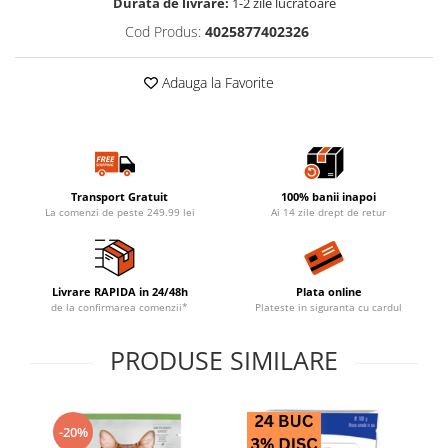
Durata de livrare:
1-2 zile lucratoare
Cod Produs:
4025877402326
Adauga la Favorite
Transport Gratuit
100% banii inapoi
La comenzi de peste 249.99 lei
Ai 14 zile drept de retur
Livrare RAPIDA in 24/48h
Plata online
de la confirmarea comenzii*
Plateste in siguranta cu cardul
PRODUSE SIMILARE
-20%