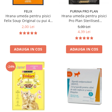
FELIX
PURINA PRO PLAN
Hrana umeda pentru pisici
Hrana umeda pentru pisici
Felix Soup Original cu pui 48
Pro Plan Sterilised
gr
Nutrisavour cu vita 85 gr
2,00 Lei
5,00 Lei
4,39 Lei
ADAUGA IN COS
ADAUGA IN COS
-24%