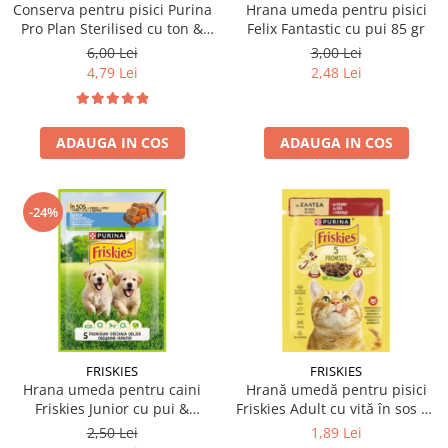
Conserva pentru pisici Purina
Hrana umeda pentru pisici
Pro Plan Sterilised cu ton &
Felix Fantastic cu pui 85 gr
somon 85 gr
6,00 Lei
3,00 Lei
4,79 Lei
2,48 Lei
ADAUGA IN COS
ADAUGA IN COS
-24%
FRISKIES
FRISKIES
Hrana umeda pentru caini
Hrană umedă pentru pisici
Friskies Junior cu pui &
Friskies Adult cu vită în sos 85
mazare 85 gr
gr
2,50 Lei
1,89 Lei