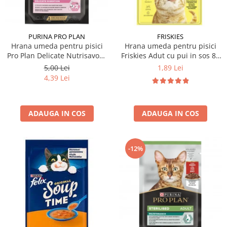
PURINA PRO PLAN
FRISKIES
Hrana umeda pentru pisici
Hrana umeda pentru pisici
Pro Plan Delicate Nutrisavour
Friskies Adut cu pui in sos 85
cu curcan in sos 85 gr
gr
5,00 Lei
1,89 Lei
4,39 Lei
ADAUGA IN COS
ADAUGA IN COS
-12%