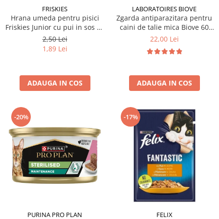
FRISKIES
LABORATOIRES BIOVE
Hrana umeda pentru pisici
Zgarda antiparazitara pentru
Friskies Junior cu pui in sos 85
caini de talie mica Biove 60
gr
cm
2,50 Lei
22,00 Lei
1,89 Lei
ADAUGA IN COS
ADAUGA IN COS
-20%
-17%
PURINA PRO PLAN
FELIX