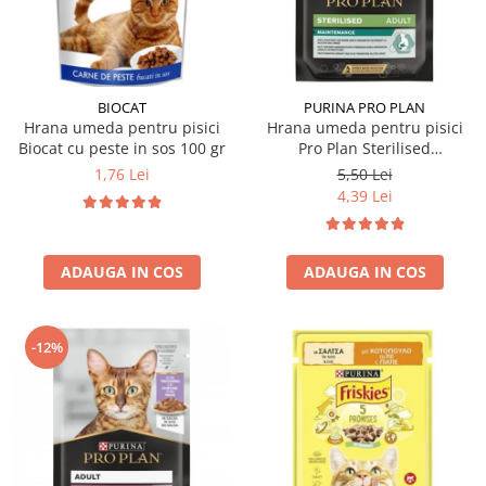
Hrana uscata
Hrana umeda
Hrana uscata caini
Hrana uscata
Hrana umeda pisici
Caine Junior
Caine Adult
Pisica Adult
BIOCAT
PURINA PRO PLAN
Hrana umeda pentru pisici
Hrana umeda pentru pisici
Caine Senior
Pisica Junior
Biocat cu peste in sos 100 gr
Pro Plan Sterilised
Oferta 2 saci
Pisica Senior
Nutrisavour cu pui in sos 85
1,76 Lei
5,50 Lei
Igiena caini
Pisica Sterilizata
gr
4,39 Lei
Ingrijire pisici
Cosmetica & produse de igiena
Covorase & Scutece
Asternut igienic
ADAUGA IN COS
ADAUGA IN COS
Solutii auriculare
Igiena pisici
Solutii curatare
Sampoane pisici
Solutii dentare
Oferte
-12%
Solutii oftalmice
Recompense pisici
Oferte
Recompense caini