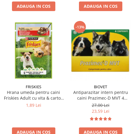
ADAUGA IN COS
ADAUGA IN COS
-13%
FRISKIES
BIOVET
Hrana umeda pentru caini
Antiparazitar intern pentru
Friskies Adult cu vita & cartofi
caini Prazimec-D MVT 4
85 gr
comprimate
1,89 Lei
27,00 Lei
23,59 Lei
ADAUGA IN COS
ADAUGA IN COS