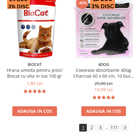
-40%
BIOCAT
4DOG
Hrana umeda pentru pisici
Covorase absorbante 4Dog
Biocat cu vita in sos 100 gr
Charcoal 60 x 60 cm, 10 buc /
pachet
1,80 Lei
25,00 Lei
14,99 Lei
ADAUGA IN COS
ADAUGA IN COS
1
2
3
111
...