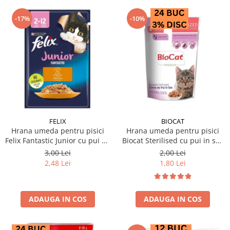
-17%
-10%
FELIX
BIOCAT
Hrana umeda pentru pisici
Hrana umeda pentru pisici
Felix Fantastic Junior cu pui 85
Biocat Sterilised cu pui in sos
gr
85 gr
3,00 Lei
2,00 Lei
2,48 Lei
1,80 Lei
ADAUGA IN COS
ADAUGA IN COS