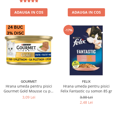
ADAUGA IN COS
ADAUGA IN COS
-17%
GOURMET
FELIX
Hrana umeda pentru pisici
Hrana umeda pentru pisici
Gourmet Gold Mousse cu pui
Felix Fantastic cu somon 85 gr
85 gr
3,09 Lei
3,00 Lei
2,48 Lei