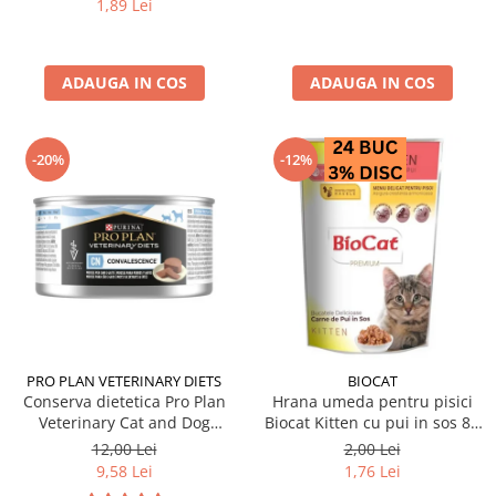
1,89 Lei
ADAUGA IN COS
ADAUGA IN COS
-20%
-12%
PRO PLAN VETERINARY DIETS
BIOCAT
Conserva dietetica Pro Plan
Hrana umeda pentru pisici
Veterinary Cat and Dog
Biocat Kitten cu pui in sos 85
Convalescence 195 gr
gr
12,00 Lei
2,00 Lei
9,58 Lei
1,76 Lei