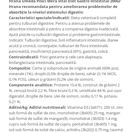
Hrana Umeda Pisici Mera Vital Diet Gastro Intestinal 200Gr
Hrana recomandata pentru ameliorarea
problemelor de
absorbție la nivelul sistemului digestiv;
Caracteristici speciale/indicatii:
Dieta veterinară completă
pentru tulburari digestive. Pentru a atenua problemele de
absorbție intestinală și pentru a compensa digestia inadecvată.
Ajută pisicile cu tulburări digestive și probleme gastrointestinale.
Indicatii: Tulburări digestive, boli inflamatorii intestinale, diaree
acută și cronică, constipație, tulburari de flora intestinală,
pancreatită, insuficiență pancreatică (EPI), gastrită, colică.
Contraindicatii
: Pisici gestante și cele care alapteaza,
limfangiectazia intestinala, pancreatită.
Compoziţie
: Carne și subproduse de origine animală (60% pui),
minerale (1%), drojdii (0,5% drojdie de bere), zahăr (0,1% MOS,
0,1% FOS), uleiuri și grăsimi (0,2% ulei de somon).
Componente analitice:
Proteine 10,4 %, conținut de grăsimi 2
%, cenușă brută 2,2 %, fibre brute 0,3 %, umiditate 84 %, pui ușor
digerabil, drojdie de bere, ulei de somon, sodiu 0,17 %, potasiu
0,21 %.
Aditivi/kg: Aditivi nutritionali:
Vitamina D3 (3a671). 200 UI, zinc
sub formă de sulfat de zinc, monohidrat (3b605) 25 mg, mangan
sub formă de sulfat de mangan(ll), monohidrat (3b503) 1,4 mg,
cupru sub formă de sulfat de cupru, pentahidrat (3b405) 1 mg,
iod sub formă de iodat de calciu, anhidru (3b202) 0,75 mg, taurină