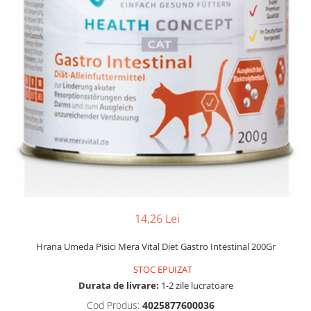
Hrana uscata
Hrana umeda
Hrana uscata caini
Hrana uscata
Hrana umeda pisici
Caine Junior
Caine Adult
Pisica Adult
Caine Senior
Pisica Junior
Oferta 2 saci
Pisica Senior
Igiena caini
Pisica Sterilizata
Ingrijire pisici
Cosmetica & produse de igiena
Covorase & Scutece
Asternut igienic
Solutii auriculare
Igiena pisici
Solutii curatare
Sampoane pisici
Solutii dentare
Oferte
14,26 Lei
Solutii oftalmice
Recompense pisici
Hrana Umeda Pisici Mera Vital Diet Gastro Intestinal 200Gr
Oferte
STOC EPUIZAT
Recompense caini
Durata de livrare:
1-2 zile lucratoare
Cod Produs:
4025877600036