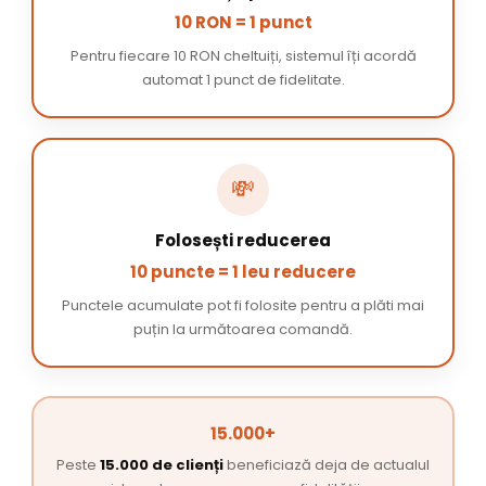
10 RON = 1 punct
Pentru fiecare 10 RON cheltuiți, sistemul îți acordă
automat 1 punct de fidelitate.
💸
Folosești reducerea
10 puncte = 1 leu reducere
Punctele acumulate pot fi folosite pentru a plăti mai
puțin la următoarea comandă.
15.000+
Peste
15.000 de clienți
beneficiază deja de actualul