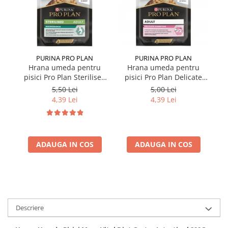
PURINA PRO PLAN
PURINA PRO PLAN
Hrana umeda pentru
Hrana umeda pentru
pisici Pro Plan Sterilised
pisici Pro Plan Delicate
p
Nutrisavour cu pui in sos
Nutrisavour cu curcan in
5,50 Lei
5,00 Lei
85 gr
sos 85 gr
4,39 Lei
4,39 Lei
ADAUGA IN COS
ADAUGA IN COS
Descriere