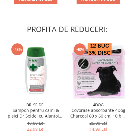
PROFITA DE REDUCERI:
-43%
-40%
DR. SEIDEL
4DOG
Sampon pentru caini &
Covorase absorbante 4Dog
pisici Dr Seidel cu Alantoina
Charcoal 60 x 60 cm, 10 buc
220 ml
/ pachet
40,00 Lei
25,00 Lei
22,99 Lei
14,99 Lei