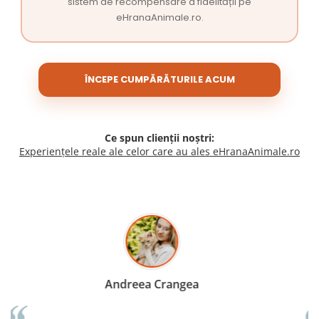
sistem de recompensare a fidelității pe
eHranaAnimale.ro.
ÎNCEPE CUMPĂRĂTURILE ACUM
Ce spun clienții noștri:
Experiențele reale ale celor care au ales eHranaAnimale.ro
Madalina Stancea