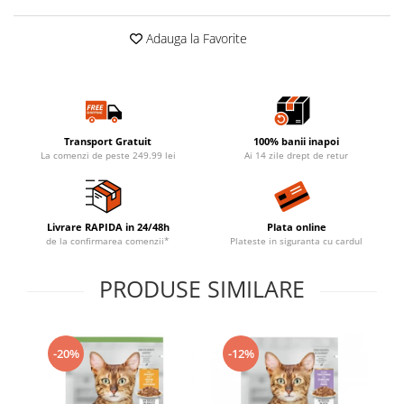
Adauga la Favorite
Transport Gratuit
100% banii inapoi
La comenzi de peste 249.99 lei
Ai 14 zile drept de retur
Livrare RAPIDA in 24/48h
Plata online
de la confirmarea comenzii*
Plateste in siguranta cu cardul
PRODUSE SIMILARE
-20%
-12%