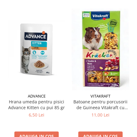
ADVANCE
VITAKRAFT
Hrana umeda pentru pisici
Batoane pentru porcusorii
Advance Kitten cu pui 85 gr
de Guineea Vitakraft cu
struguri & nuci 2 buc
6,50 Lei
11,00 Lei
ADAUGA IN COS
ADAUGA IN COS