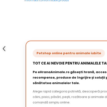
Informatii conformitate produs
Petshop online pentru animale iubite
TOT CE AI NEVOIE PENTRU ANIMALELE TA
Pe eHranaAnimale.ro găsești hrană, acceso
recompense, produse de îngrijire și soluții
sănătatea animalelor tale.
Alege rapid categoria potrivită, descoperă pr
câini, pisici, păsări, pești, rozătoare și animale 
comandă simplu online.