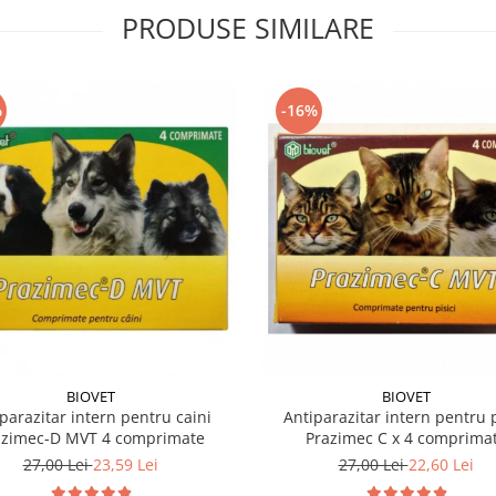
PRODUSE SIMILARE
%
-16%
BIOVET
BIOVET
parazitar intern pentru caini
Antiparazitar intern pentru p
azimec-D MVT 4 comprimate
Prazimec C x 4 comprima
27,00 Lei
23,59 Lei
27,00 Lei
22,60 Lei