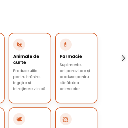
🐔
💊
Animale de
Farmacie
curte
Suplimente,
Produse utile
antiparazitare și
pentru hrănire,
produse pentru
îngrijire și
sănătatea
întreținere zilnică.
animalelor.
🕊️
🐹