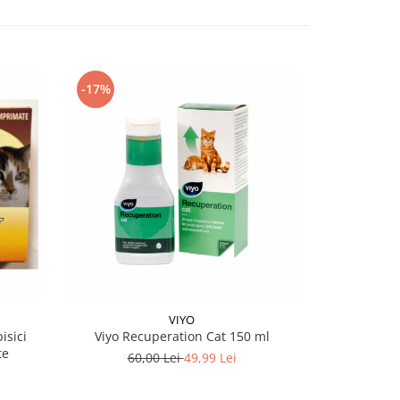
-17%
VIYO
isici
Viyo Recuperation Cat 150 ml
Antiparazi
te
Dro
60,00 Lei
49,99 Lei