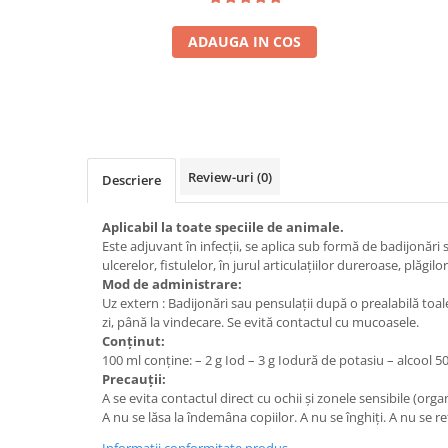
ADAUGA IN COS
Review-uri
(0)
Descriere
Aplicabil la toate speciile de animale.
Este adjuvant în infecţii, se aplica sub formă de badijonări s
ulcerelor, fistulelor, în jurul articulaţiilor dureroase, plăgilo
Mod de administrare:
Uz extern : Badijonări sau pensulaţii după o prealabilă toal
zi, până la vindecare. Se evită contactul cu mucoasele.
Conținut:
100 ml conţine: – 2 g Iod – 3 g Iodură de potasiu – alcool 
Precauții:
A se evita contactul direct cu ochii şi zonele sensibile (orga
A nu se lăsa la îndemâna copiilor. A nu se înghiţi. A nu se re