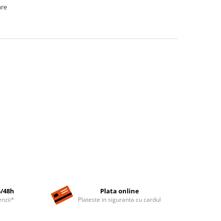
are
4/48h
Plata online
nzii*
Plateste in siguranta cu cardul