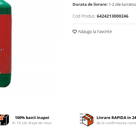
Durata de livrare:
1-2 zile lucrato
Cod Produs:
6424213000246
Adauga la Favorite
100% banii inapoi
Livrare RAPIDA in 2
Ai 14 zile drept de retur
de la confirmarea come