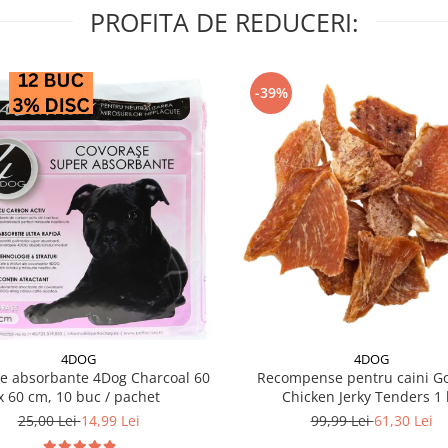
PROFITA DE REDUCERI:
-39%
4DOG
4DOG
e absorbante 4Dog Charcoal 60
Recompense pentru caini G
x 60 cm, 10 buc / pachet
Chicken Jerky Tenders 1 
25,00 Lei
14,99 Lei
99,99 Lei
61,30 Lei