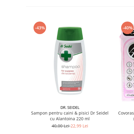
-43%
-40%
DR. SEIDEL
Sampon pentru caini & pisici Dr Seidel
Covoras
cu Alantoina 220 ml
40,00 Lei
22,99 Lei