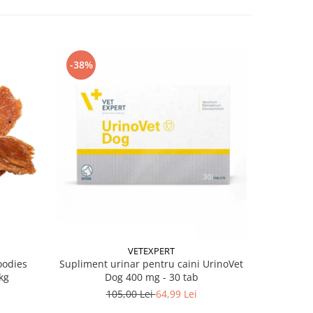
-38%
-38%
VETEXPERT
oodies
Supliment urinar pentru caini UrinoVet
Hrana die
kg
Dog 400 mg - 30 tab
Metaboli
105,00 Lei
64,99 Lei