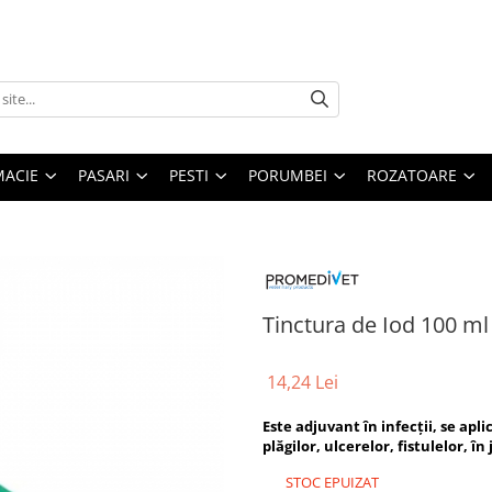
MACIE
PASARI
PESTI
PORUMBEI
ROZATOARE
Tinctura de Iod 100 ml
14,24 Lei
Este adjuvant în infecţii, se apl
plăgilor, ulcerelor, fistulelor, î
STOC EPUIZAT