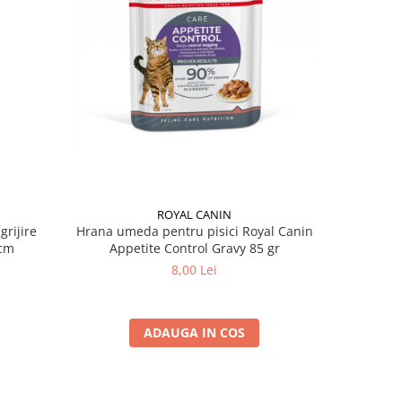
ROYAL CANIN
grijire
Hrana umeda pentru pisici Royal Canin
Hrana ume
 x 13 cm
Appetite Control Gravy 85 gr
Ag
8,00 Lei
ADAUGA IN COS