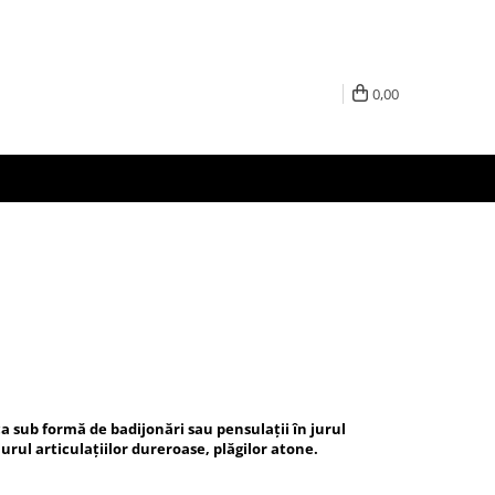
0,00
ica sub formă de badijonări sau pensulaţii în jurul
n jurul articulaţiilor dureroase, plăgilor atone.