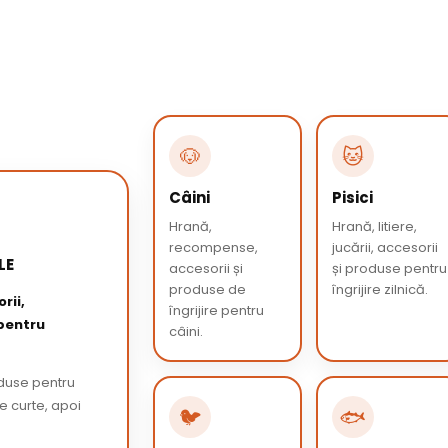
🐶
🐱
Câini
Pisici
Hrană,
Hrană, litiere,
recompense,
jucării, accesorii
LE
accesorii și
și produse pentru
produse de
îngrijire zilnică.
rii,
îngrijire pentru
 pentru
câini.
oduse pentru
de curte, apoi
🐦
🐟