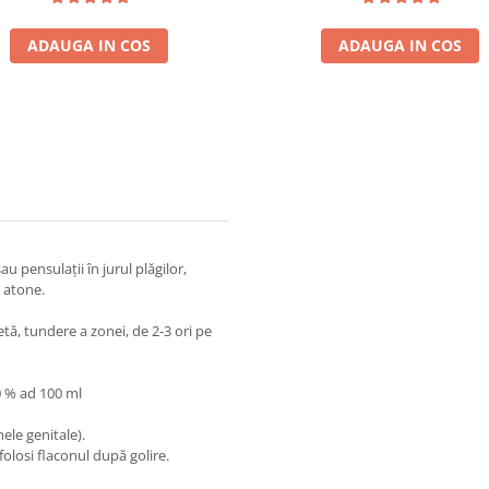
ADAUGA IN COS
ADAUGA IN COS
au pensulaţii în jurul plăgilor,
r atone.
etă, tundere a zonei, de 2-3 ori pe
50 % ad 100 ml
nele genitale).
folosi flaconul după golire.