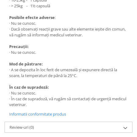
· 10-25kg - 1 capsulă
· > 25kg - 1½ capsulă
Posibile efecte adverse
:
· Nu se cunosc.
· Dacă observaţi reacţii grave sau alte elemente ieșite din comun,
vă rugăm să informați medicul veterinar.
Precauții:
· Nu se cunosc.
Mod de păstrare:
· A se depozita în loc ferit de umezeală și expunere directă la
soare, la temperaturi de până la 25°C.
În caz de supradoză:
· Nu se cunosc.
· În caz de supradoză, vă rugăm să contactați de urgență medicul
veterinar.
Informatii conformitate produs
Review-uri
(0)