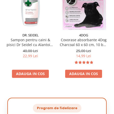
DR. SEIDEL
4DOG
Sampon pentru caini &
Covorase absorbante 4Dog
pisici Dr Seidel cu Alantoina
Charcoal 60 x 60 cm, 10 buc
220 ml
/ pachet
40,00 Lei
25,00 Lei
22,99 Lei
14,99 Lei
ADAUGA IN COS
ADAUGA IN COS
Program de fidelizare