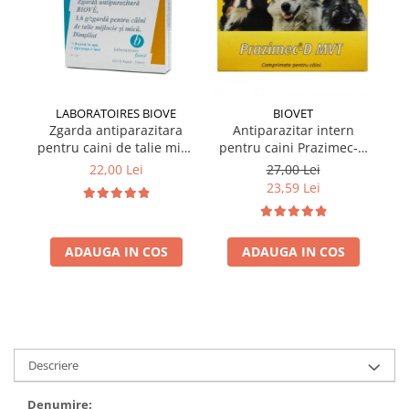
LABORATOIRES BIOVE
BIOVET
Zgarda antiparazitara
Antiparazitar intern
pentru caini de talie mica
pentru caini Prazimec-D
pe
Biove 60 cm
MVT 4 comprimate
22,00 Lei
27,00 Lei
23,59 Lei
ADAUGA IN COS
ADAUGA IN COS
Descriere
Denumire: