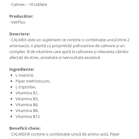
· Calmex – 10 tablete
Producător:
· VetPlus
Descriere:
· CALMEX este un supliment ce conține o combinație unică între 2
aminoacizi, o plantă cu proprietăți psihoactive de calmare și un
complex B de vitamine care ajută la calmarea și relaxarea câinilor
afectați de stres, anxietate și nervozitate excesivă.
Ingrediente:
L-teanină,
Piper methisticum,
L-triptofan,
Vitamina B1,
Vitamina B3,
Vitamina B6,
Vitamina B8,
Vitamina B12.
Beneficii cheie:
· CALMEX® conține o combinație unică de amino acizi, Piper