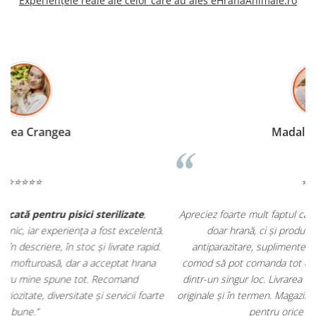
Experiențele reale ale celor care au ales eHranaAnimale.ro
Madalina Stancea
⭐⭐⭐⭐⭐
Apreciez foarte mult faptul că pe
ehranaanimale.ro
găsesc nu
.
doar hrană, ci și produse din
farmacia veterinară
:
antiparazitare, suplimente și soluții de îngrijire. Este foarte
comod să pot comanda tot ce am nevoie pentru animalul meu
m
dintr-un singur loc. Livrarea a fost rapidă, iar produsele au fost
e
originale și în termen. Magazin serios, bine organizat și foarte util
t
pentru orice stăpân de animale.