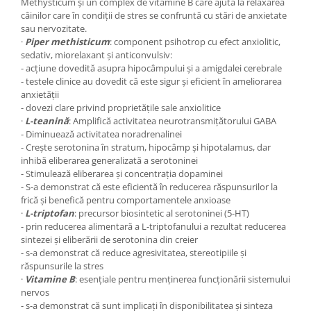
Methysticum și un complex de vitamine B care ajută la relaxarea
câinilor care în condiții de stres se confruntă cu stări de anxietate
sau nervozitate.
·
Piper methisticum
: component psihotrop cu efect anxiolitic,
sedativ, miorelaxant și anticonvulsiv:
- acțiune dovedită asupra hipocâmpului și a amigdalei cerebrale
- testele clinice au dovedit că este sigur și eficient în ameliorarea
anxietății
- dovezi clare privind proprietăţile sale anxiolitice
·
L-teanină
: Amplifică activitatea neurotransmiţătorului GABA
- Diminuează activitatea noradrenalinei
- Crește serotonina în stratum, hipocâmp și hipotalamus, dar
inhibă eliberarea generalizată a serotoninei
- Stimulează eliberarea și concentrația dopaminei
- S-a demonstrat că este eficientă în reducerea răspunsurilor la
frică și benefică pentru comportamentele anxioase
·
L-triptofan
: precursor biosintetic al serotoninei (5-HT)
- prin reducerea alimentară a L-triptofanului a rezultat reducerea
sintezei și eliberării de serotonina din creier
- s-a demonstrat că reduce agresivitatea, stereotipiile și
răspunsurile la stres
·
Vitamine B
: esențiale pentru menținerea funcționării sistemului
nervos
- s-a demonstrat că sunt implicați în disponibilitatea și sinteza