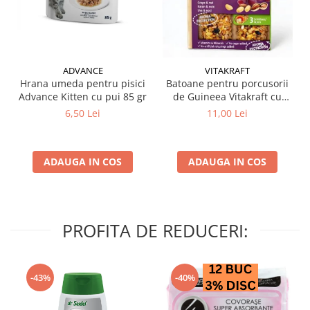
ADVANCE
VITAKRAFT
Hrana umeda pentru pisici
Batoane pentru porcusorii
Advance Kitten cu pui 85 gr
de Guineea Vitakraft cu
struguri & nuci 2 buc
6,50 Lei
11,00 Lei
ADAUGA IN COS
ADAUGA IN COS
PROFITA DE REDUCERI:
-43%
-40%