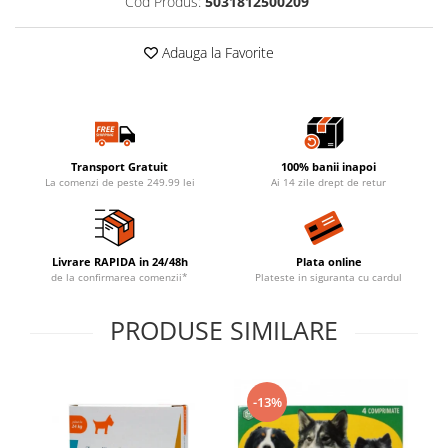
Cod Produs:
5031812500209
Adauga la Favorite
Transport Gratuit
100% banii inapoi
La comenzi de peste 249.99 lei
Ai 14 zile drept de retur
Livrare RAPIDA in 24/48h
Plata online
de la confirmarea comenzii*
Plateste in siguranta cu cardul
PRODUSE SIMILARE
-13%