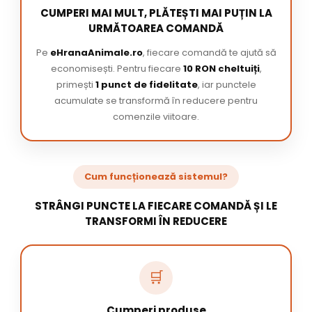
CUMPERI MAI MULT, PLĂTEȘTI MAI PUȚIN LA
URMĂTOAREA COMANDĂ
Pe
eHranaAnimale.ro
, fiecare comandă te ajută să
economisești. Pentru fiecare
10 RON cheltuiți
,
primești
1 punct de fidelitate
, iar punctele
acumulate se transformă în reducere pentru
comenzile viitoare.
Cum funcționează sistemul?
STRÂNGI PUNCTE LA FIECARE COMANDĂ ȘI LE
TRANSFORMI ÎN REDUCERE
🛒
Cumperi produse