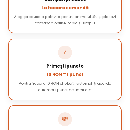
La fiecare comandă
Alegi produsele potrivite pentru animalul tău și plasezi
comanda online, rapid și simplu.
⭐
Primești puncte
10 RON = 1 punct
Pentru fiecare 10 RON cheltuiți, sistemul îți acordă
automat 1 punct de fidelitate.
💸