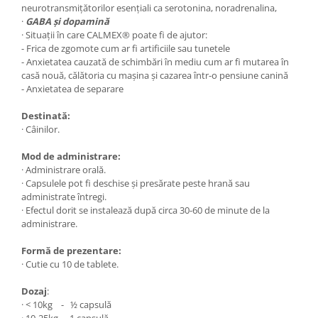
neurotransmițătorilor esențiali ca serotonina, noradrenalina,
·
GABA și dopamină
· Situații în care CALMEX® poate fi de ajutor:
- Frica de zgomote cum ar fi artificiile sau tunetele
- Anxietatea cauzată de schimbări în mediu cum ar fi mutarea în
casă nouă, călătoria cu mașina și cazarea într-o pensiune canină
- Anxietatea de separare
Destinată:
· Câinilor.
Mod de administrare:
· Administrare orală.
· Capsulele pot fi deschise și presărate peste hrană sau
administrate întregi.
· Efectul dorit se instalează după circa 30-60 de minute de la
administrare.
Formă de prezentare:
· Cutie cu 10 de tablete.
Dozaj
:
· < 10kg - ½ capsulă