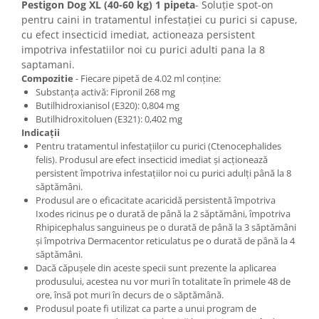
Pestigon Dog XL (40-60 kg) 1 pipeta
- Soluție spot-on
pentru caini in tratamentul infestației cu purici si capuse,
cu efect insecticid imediat, actioneaza persistent
impotriva infestatiilor noi cu purici adulti pana la 8
saptamani.
Compozitie
- Fiecare pipetă de 4.02 ml conține:
Substanța activă: Fipronil 268 mg
Butilhidroxianisol (E320): 0,804 mg
Butilhidroxitoluen (E321): 0,402 mg
Indicații
Pentru tratamentul infestațiilor cu purici (Ctenocephalides
felis). Produsul are efect insecticid imediat și acționează
persistent împotriva infestațiilor noi cu purici adulți până la 8
săptămâni.
Produsul are o eficacitate acaricidă persistentă împotriva
Ixodes ricinus pe o durată de până la 2 săptămâni, împotriva
Rhipicephalus sanguineus pe o durată de până la 3 săptămâni
și împotriva Dermacentor reticulatus pe o durată de până la 4
săptămâni.
Dacă căpușele din aceste specii sunt prezente la aplicarea
produsului, acestea nu vor muri în totalitate în primele 48 de
ore, însă pot muri în decurs de o săptămână.
Produsul poate fi utilizat ca parte a unui program de