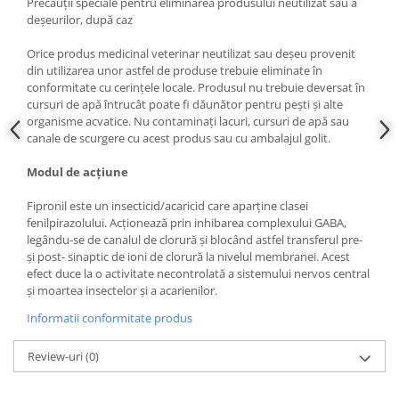
Precauții speciale pentru eliminarea produsului neutilizat sau a
deșeurilor, după caz
Orice produs medicinal veterinar neutilizat sau deșeu provenit
din utilizarea unor astfel de produse trebuie eliminate în
conformitate cu cerințele locale. Produsul nu trebuie deversat în
cursuri de apă întrucât poate fi dăunător pentru pești și alte
organisme acvatice. Nu contaminați lacuri, cursuri de apă sau
canale de scurgere cu acest produs sau cu ambalajul golit.
Modul de acțiune
Fipronil este un insecticid/acaricid care aparține clasei
fenilpirazolului. Acționează prin inhibarea complexului GABA,
legându-se de canalul de clorură și blocând astfel transferul pre-
și post- sinaptic de ioni de clorură la nivelul membranei. Acest
efect duce la o activitate necontrolată a sistemului nervos central
și moartea insectelor și a acarienilor.
Informatii conformitate produs
Review-uri
(0)