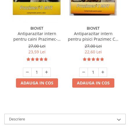
BIOVET
BIOVET
Antiparazitar intern
Antiparazitar intern
pentru caini Prazimec-D
pentru pisici Prazimec C x
MVT 4 comprimate
4 comprimate
27,00 Lei
27,00 Lei
23,59 Lei
22,60 Lei
ADAUGA IN COS
ADAUGA IN COS
Descriere