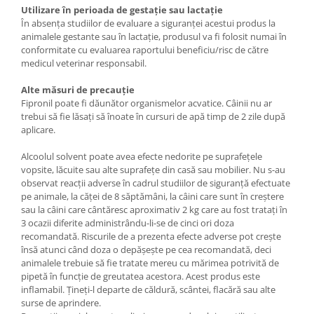
Utilizare în perioada de gestație sau lactație
În absența studiilor de evaluare a siguranței acestui produs la
animalele gestante sau în lactație, produsul va fi folosit numai în
conformitate cu evaluarea raportului beneficiu/risc de către
medicul veterinar responsabil.
Alte măsuri de precauție
Fipronil poate fi dăunător organismelor acvatice. Câinii nu ar
trebui să fie lăsați să înoate în cursuri de apă timp de 2 zile după
aplicare.
Alcoolul solvent poate avea efecte nedorite pe suprafețele
vopsite, lăcuite sau alte suprafețe din casă sau mobilier. Nu s-au
observat reacții adverse în cadrul studiilor de siguranță efectuate
pe animale, la căței de 8 săptămâni, la câini care sunt în creștere
sau la câini care cântăresc aproximativ 2 kg care au fost tratați în
3 ocazii diferite administrându-li-se de cinci ori doza
recomandată. Riscurile de a prezenta efecte adverse pot crește
însă atunci când doza o depășește pe cea recomandată, deci
animalele trebuie să fie tratate mereu cu mărimea potrivită de
pipetă în funcție de greutatea acestora. Acest produs este
inflamabil. Țineți-l departe de căldură, scântei, flacără sau alte
surse de aprindere.