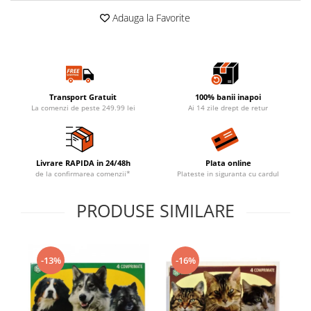
Adauga la Favorite
Transport Gratuit
100% banii inapoi
La comenzi de peste 249.99 lei
Ai 14 zile drept de retur
Livrare RAPIDA in 24/48h
Plata online
de la confirmarea comenzii*
Plateste in siguranta cu cardul
PRODUSE SIMILARE
-13%
-16%