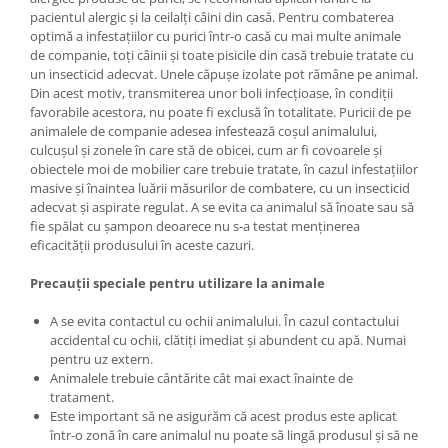
pacientul alergic și la ceilalți câini din casă. Pentru combaterea
optimă a infestațiilor cu purici într-o casă cu mai multe animale
de companie, toți câinii și toate pisicile din casă trebuie tratate cu
un insecticid adecvat. Unele căpușe izolate pot rămâne pe animal.
Din acest motiv, transmiterea unor boli infecțioase, în condiții
favorabile acestora, nu poate fi exclusă în totalitate. Puricii de pe
animalele de companie adesea infestează coșul animalului,
culcușul și zonele în care stă de obicei, cum ar fi covoarele și
obiectele moi de mobilier care trebuie tratate, în cazul infestațiilor
masive și înaintea luării măsurilor de combatere, cu un insecticid
adecvat și aspirate regulat. A se evita ca animalul să înoate sau să
fie spălat cu șampon deoarece nu s-a testat menținerea
eficacității produsului în aceste cazuri.
Precauții speciale pentru utilizare la animale
A se evita contactul cu ochii animalului. În cazul contactului
accidental cu ochii, clătiți imediat și abundent cu apă. Numai
pentru uz extern.
Animalele trebuie cântărite cât mai exact înainte de
tratament.
Este important să ne asigurăm că acest produs este aplicat
într-o zonă în care animalul nu poate să lingă produsul și să ne