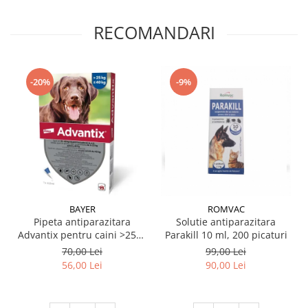
RECOMANDARI
-20%
-9%
BAYER
ROMVAC
Pipeta antiparazitara
Solutie antiparazitara
Advantix pentru caini >25kg
Parakill 10 ml, 200 picaturi
- ≤ 40 kg ( 1 pipeta )
70,00 Lei
99,00 Lei
56,00 Lei
90,00 Lei