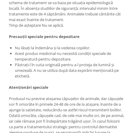
schema de tratament se va baza pe situația epidemiologică
locală. În absența studiilor de siguranță, intervalul minim între
tratamente este de 4 săptămâni. Animalele trebuie cântărite cât
mai exact înainte de tratament.
Timp de așteptare Nu se aplică.
Precauții speciale pentru depozitare
Nu lăsați la îndemâna și la vederea copiilor.
Acest produs medicinal nu necesită condiții speciale de
temperatură pentru depozitare.
Păstrați-l în cutia originală pentru a-l proteja de lumină și
umezeală. A nu se utiliza după data expirării menționată pe
etichetă.
Atenționări speciale
Produsul nu previne atașarea căpușelor de animale, dar căpușele
vor fi omorâte în primele 24-48 de ore de la atașare, înainte de a
ajunge la sațietate, reducându-se astfel riscul transmiterii bolilor.
Odată omorâte, căpușele cad, de cele mai multe ori, de pe animal,
iar cele rămase pot fi îndepărtate trăgând ușor. În cazul folosirii
ca parte a tratamentului strategic pentru controlul dermatitei
alergice produse de purici, se recomandă aplicări lunare la