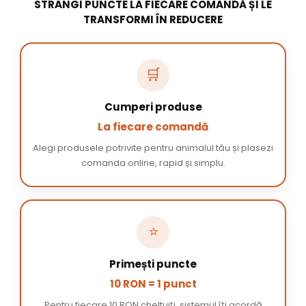
STRÂNGI PUNCTE LA FIECARE COMANDĂ ȘI LE
TRANSFORMI ÎN REDUCERE
🛒
Cumperi produse
La fiecare comandă
Alegi produsele potrivite pentru animalul tău și plasezi
comanda online, rapid și simplu.
⭐
Primești puncte
10 RON = 1 punct
Pentru fiecare 10 RON cheltuiți, sistemul îți acordă