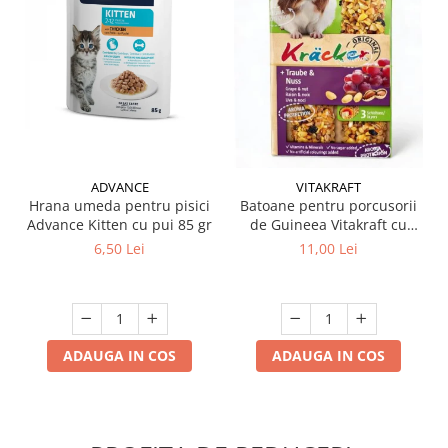
ADVANCE
VITAKRAFT
Hrana umeda pentru pisici
Batoane pentru porcusorii
Advance Kitten cu pui 85 gr
de Guineea Vitakraft cu
struguri & nuci 2 buc
6,50 Lei
11,00 Lei
ADAUGA IN COS
ADAUGA IN COS