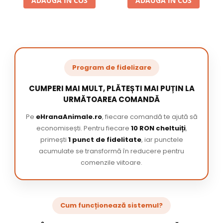
ADAUGA IN COS
ADAUGA IN COS
Program de fidelizare
CUMPERI MAI MULT, PLĂTEȘTI MAI PUȚIN LA
URMĂTOAREA COMANDĂ
Pe
eHranaAnimale.ro
, fiecare comandă te ajută să
economisești. Pentru fiecare
10 RON cheltuiți
,
primești
1 punct de fidelitate
, iar punctele
acumulate se transformă în reducere pentru
comenzile viitoare.
Cum funcționează sistemul?