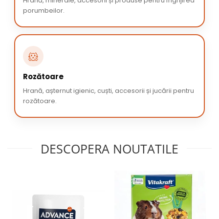
Hrană, minerale, accesorii și produse pentru îngrijirea
porumbeilor.
🐹
Rozătoare
Hrană, așternut igienic, cuști, accesorii și jucării pentru
rozătoare.
DESCOPERA NOUTATILE