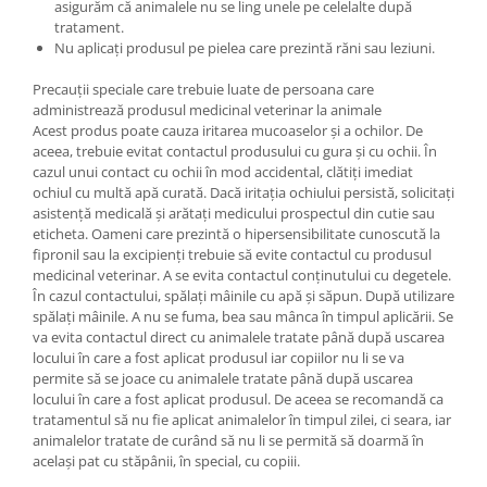
asigurăm că animalele nu se ling unele pe celelalte după
tratament.
Nu aplicați produsul pe pielea care prezintă răni sau leziuni.
Precauții speciale care trebuie luate de persoana care
administrează produsul medicinal veterinar la animale
Acest produs poate cauza iritarea mucoaselor și a ochilor. De
aceea, trebuie evitat contactul produsului cu gura și cu ochii. În
cazul unui contact cu ochii în mod accidental, clătiți imediat
ochiul cu multă apă curată. Dacă iritația ochiului persistă, solicitați
asistență medicală și arătați medicului prospectul din cutie sau
eticheta. Oameni care prezintă o hipersensibilitate cunoscută la
fipronil sau la excipienți trebuie să evite contactul cu produsul
medicinal veterinar. A se evita contactul conținutului cu degetele.
În cazul contactului, spălați mâinile cu apă și săpun. După utilizare
spălați mâinile. A nu se fuma, bea sau mânca în timpul aplicării. Se
va evita contactul direct cu animalele tratate până după uscarea
locului în care a fost aplicat produsul iar copiilor nu li se va
permite să se joace cu animalele tratate până după uscarea
locului în care a fost aplicat produsul. De aceea se recomandă ca
tratamentul să nu fie aplicat animalelor în timpul zilei, ci seara, iar
animalelor tratate de curând să nu li se permită să doarmă în
același pat cu stăpânii, în special, cu copiii.