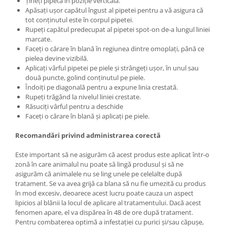
Țineți pipeta în poziție verticală.
Apăsați ușor capătul îngust al pipetei pentru a vă asigura că
tot conținutul este în corpul pipetei.
Rupeți capătul predecupat al pipetei spot-on de-a lungul liniei
marcate.
Faceți o cărare în blană în regiunea dintre omoplați, până ce
pielea devine vizibilă.
Aplicați vârful pipetei pe piele și strângeți ușor, în unul sau
două puncte, golind conținutul pe piele.
Îndoiți pe diagonală pentru a expune linia crestată.
Rupeți trăgând la nivelul liniei crestate.
Răsuciți vârful pentru a deschide
Faceți o cărare în blană și aplicați pe piele.
Recomandări privind administrarea corectă
Este important să ne asigurăm că acest produs este aplicat într-o
zonă în care animalul nu poate să lingă produsul și să ne
asigurăm că animalele nu se ling unele pe celelalte după
tratament. Se va avea grijă ca blana să nu fie umezită cu produs
în mod excesiv, deoarece acest lucru poate cauza un aspect
lipicios al blănii la locul de aplicare al tratamentului. Dacă acest
fenomen apare, el va dispărea în 48 de ore după tratament.
Pentru combaterea optimă a infestației cu purici și/sau căpușe,