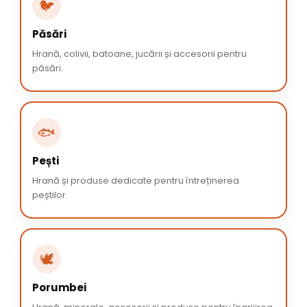
🐦
Păsări
Hrană, colivii, batoane, jucării și accesorii pentru
păsări.
🐟
Pești
Hrană și produse dedicate pentru întreținerea
peștilor.
🕊️
Porumbei