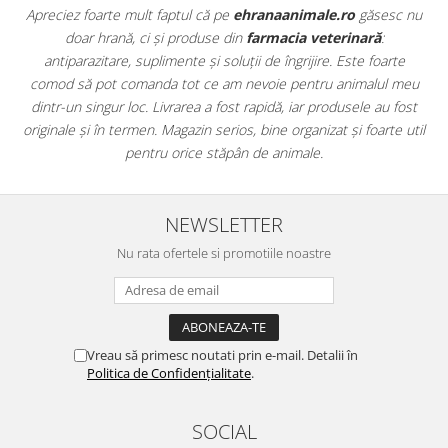
Apreciez foarte mult faptul că pe
ehranaanimale.ro
găsesc nu
.
doar hrană, ci și produse din
farmacia veterinară
:
antiparazitare, suplimente și soluții de îngrijire. Este foarte
comod să pot comanda tot ce am nevoie pentru animalul meu
m
dintr-un singur loc. Livrarea a fost rapidă, iar produsele au fost
e
originale și în termen. Magazin serios, bine organizat și foarte util
t
pentru orice stăpân de animale.
NEWSLETTER
Nu rata ofertele si promotiile noastre
Vreau să primesc noutati prin e-mail. Detalii în
Politica de Confidențialitate
.
SOCIAL