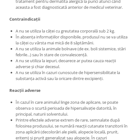
tratament pentru dermatita alergică la purici atunci când
aceasta a fost diagnosticată anterior de medicul veterinar.
Contraindicații
A nu se utiliza la căței cu greutatea corporală sub 2 kg.
În absența informațiilor disponibile, produsul nu se va utiliza
la căței cu vârsta mai mică de 8 săptămâni.
A nu se utiliza la animale bolnave (de ex. boli sistemice, stări
febrile...) sau în stare de convalescență.
A nu se utiliza la iepuri, deoarece ar putea cauza reacții
adverse și chiar decesul.
A nu se utiliza în cazuri cunoscute de hipersensibilitate la
substanța activă sau la oricare dintre excipienți.
Reacții adverse
În cazul în care animalul linge zona de aplicare, se poate
observa o scurtă perioada de hipersalivație datorită, în
principal, naturii solventului.
Printre efectele adverse extrem de rare, semnalate după
folosirea produsului, se numără reacții cutanate tranzitorii în
zona aplicării (decolorări ale pielii, alopecie locală, prurit,
eritem) și prurit generalizat sau alopecie. În cazuri