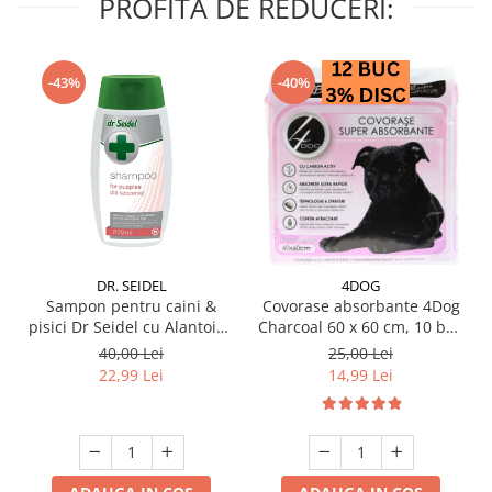
PROFITA DE REDUCERI:
-43%
-40%
DR. SEIDEL
4DOG
Sampon pentru caini &
Covorase absorbante 4Dog
pisici Dr Seidel cu Alantoina
Charcoal 60 x 60 cm, 10 buc
220 ml
/ pachet
40,00 Lei
25,00 Lei
22,99 Lei
14,99 Lei