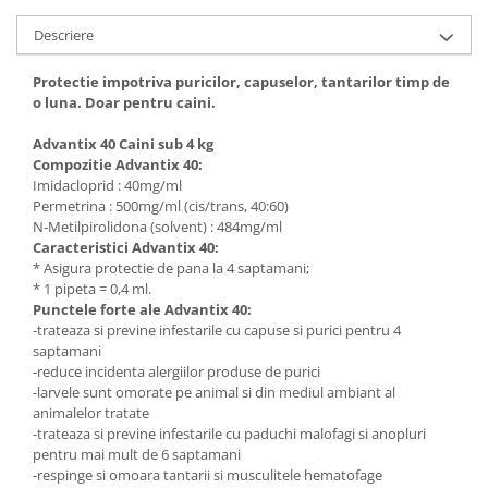
Descriere
Protectie impotriva puricilor, capuselor, tantarilor timp de
o luna. Doar pentru caini.
Advantix 40 Caini sub 4 kg
Compozitie Advantix 40:
Imidacloprid : 40mg/ml
Permetrina : 500mg/ml (cis/trans, 40:60)
N-Metilpirolidona (solvent) : 484mg/ml
Caracteristici Advantix 40:
* Asigura protectie de pana la 4 saptamani;
* 1 pipeta = 0,4 ml.
Punctele forte ale Advantix 40:
-trateaza si previne infestarile cu capuse si purici pentru 4
saptamani
-reduce incidenta alergiilor produse de purici
-larvele sunt omorate pe animal si din mediul ambiant al
animalelor tratate
-trateaza si previne infestarile cu paduchi malofagi si anopluri
pentru mai mult de 6 saptamani
-respinge si omoara tantarii si musculitele hematofage