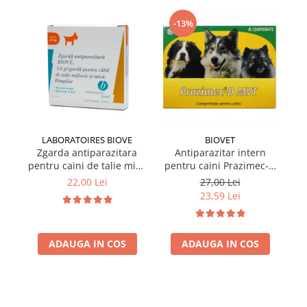
-13%
LABORATOIRES BIOVE
BIOVET
Zgarda antiparazitara
Antiparazitar intern
pentru caini de talie mica
pentru caini Prazimec-D
pe
Biove 60 cm
MVT 4 comprimate
22,00 Lei
27,00 Lei
23,59 Lei
ADAUGA IN COS
ADAUGA IN COS