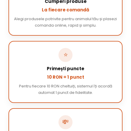
Cumperi produse
La fiecare comandă
Alegi produsele potrivite pentru animalul tău și plasezi
comanda online, rapid și simplu.
⭐
Primești puncte
10 RON = 1 punct
Pentru fiecare 10 RON cheltuiți, sistemul îți acordă
automat 1 punct de fidelitate.
💸