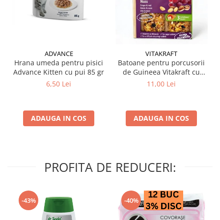
ADVANCE
VITAKRAFT
Hrana umeda pentru pisici
Batoane pentru porcusorii
Advance Kitten cu pui 85 gr
de Guineea Vitakraft cu
struguri & nuci 2 buc
6,50 Lei
11,00 Lei
ADAUGA IN COS
ADAUGA IN COS
PROFITA DE REDUCERI:
-43%
-40%