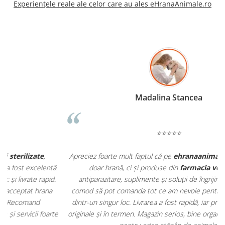
Experiențele reale ale celor care au ales eHranaAnimale.ro
Madalina Stancea
⭐⭐⭐⭐⭐
Apreciez foarte mult faptul că pe
ehranaanimale.ro
găsesc nu
.
doar hrană, ci și produse din
farmacia veterinară
:
antiparazitare, suplimente și soluții de îngrijire. Este foarte
comod să pot comanda tot ce am nevoie pentru animalul meu
m
dintr-un singur loc. Livrarea a fost rapidă, iar produsele au fost
e
originale și în termen. Magazin serios, bine organizat și foarte util
t