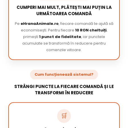
CUMPERI MAI MULT, PLĂTEȘTI MAI PUȚIN LA
URMĂTOAREA COMANDĂ
Pe
eHranaAnimale.ro
, fiecare comandă te ajută să
economisești. Pentru fiecare
10 RON cheltuiți
,
primești
1 punct de fidelitate
, iar punctele
acumulate se transformă în reducere pentru
comenzile viitoare.
Cum funcționează sistemul?
STRÂNGI PUNCTE LA FIECARE COMANDĂ ȘI LE
TRANSFORMI ÎN REDUCERE
🛒