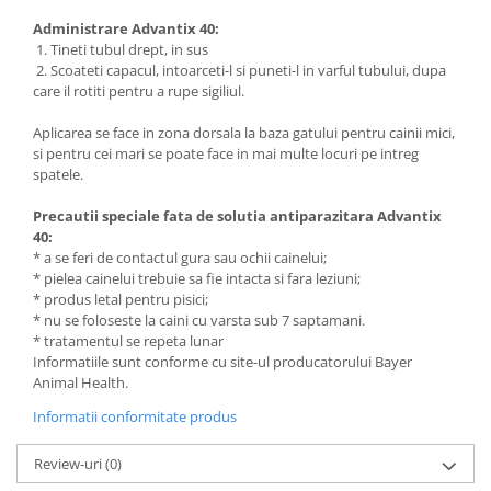
Administrare Advantix 40:
1. Tineti tubul drept, in sus
2. Scoateti capacul, intoarceti-l si puneti-l in varful tubului, dupa
care il rotiti pentru a rupe sigiliul.
Aplicarea se face in zona dorsala la baza gatului pentru cainii mici,
si pentru cei mari se poate face in mai multe locuri pe intreg
spatele.
Precautii speciale fata de solutia antiparazitara Advantix
40:
* a se feri de contactul gura sau ochii cainelui;
* pielea cainelui trebuie sa fie intacta si fara leziuni;
* produs letal pentru pisici;
* nu se foloseste la caini cu varsta sub 7 saptamani.
* tratamentul se repeta lunar
Informatiile sunt conforme cu site-ul producatorului Bayer
Animal Health.
Informatii conformitate produs
Review-uri
(0)