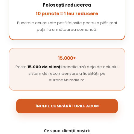
Folosești reducerea
10 puncte = 1 leu reducere
Punctele acumulate pot fi folosite pentru a plăti mai
puțin la următoarea comandă.
15.000+
Peste
15.000 de clienți
beneficiază deja de actualul
sistem de recompensare a fidelității pe
eHranaAnimale.ro.
ÎNCEPE CUMPĂRĂTURILE ACUM
Ce spun clienții noștri: