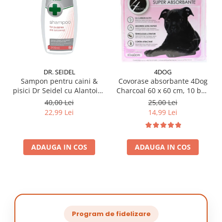
DR. SEIDEL
4DOG
Sampon pentru caini &
Covorase absorbante 4Dog
pisici Dr Seidel cu Alantoina
Charcoal 60 x 60 cm, 10 buc
220 ml
/ pachet
40,00 Lei
25,00 Lei
22,99 Lei
14,99 Lei
ADAUGA IN COS
ADAUGA IN COS
Program de fidelizare