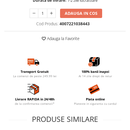
Durata de livrare:
1-2 zile lucratoare
ADAUGA IN COS
Cod Produs:
4007221038443
Adauga la Favorite
Transport Gratuit
100% banii inapoi
La comenzi de peste 249.99 lei
Ai 14 zile drept de retur
Livrare RAPIDA in 24/48h
Plata online
de la confirmarea comenzii*
Plateste in siguranta cu cardul
PRODUSE SIMILARE