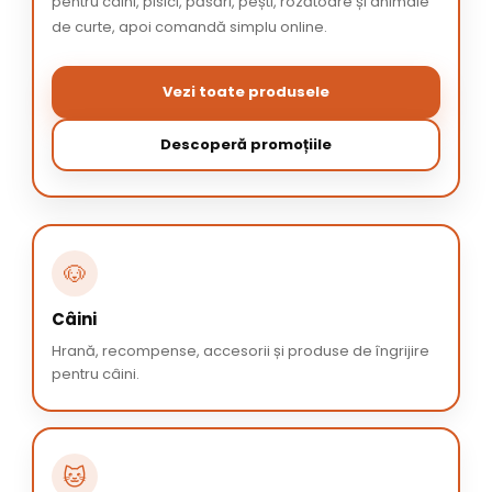
pentru câini, pisici, păsări, pești, rozătoare și animale
de curte, apoi comandă simplu online.
Vezi toate produsele
Descoperă promoțiile
🐶
Câini
Hrană, recompense, accesorii și produse de îngrijire
pentru câini.
🐱