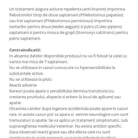
Un tratament asigura actiune repelenta (anti-hranire) impotriva
flebotomilor timp de doua saptamani (Phlebotomus papatasi)
sau trei saptamani (Phlebotomus perniciosus) impotriva
tantarilor pentru doua (Aedes aegypti) si patru (Culex pipiens)
saptamani si pentru musca de grajd (Stomoxys calcitrans) pentru
patru saptamani.
Contraindicatii:
In absenta datelor disponibile produsul nu va fi folosit la catei cu
varsta mai mica de 7 saptamani.
Nu se utilizeaza in cazuri cunoscute cu hipersensibilitate la
substantele active.
Nu se utilizeaza la pisici.
Reactii adverse
Rareori poate apare o sensibilitate dermica tranzitorie (cu
cresterea pruritului, alopecie si eritem la locul de aplicare) sau
apatie.
Otravirea cainilor dupa ingerare accidentala poate apare in cazuri
rare. in aceste cazuri pot sa apara si semne neurologice cum sunt
tremuraturi si apatie. Se va aplica un tratament simptomatic, sub
supravegherea medicului veterinar. Nu exista antidot specific.
Daca observati reactii grave sau alte efecte care nu sunt
mentionate in acest prospect, va rugam informati medicul