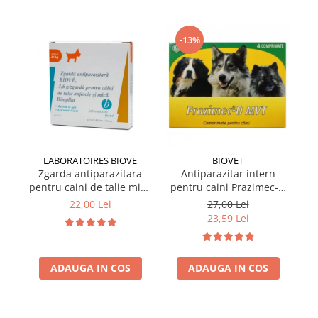
-13%
LABORATOIRES BIOVE
BIOVET
Zgarda antiparazitara
Antiparazitar intern
pentru caini de talie mica
pentru caini Prazimec-D
pe
Biove 60 cm
MVT 4 comprimate
22,00 Lei
27,00 Lei
23,59 Lei
ADAUGA IN COS
ADAUGA IN COS