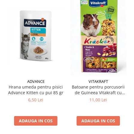
ADVANCE
VITAKRAFT
Hrana umeda pentru pisici
Batoane pentru porcusorii
Advance Kitten cu pui 85 gr
de Guineea Vitakraft cu
struguri & nuci 2 buc
6,50 Lei
11,00 Lei
ADAUGA IN COS
ADAUGA IN COS