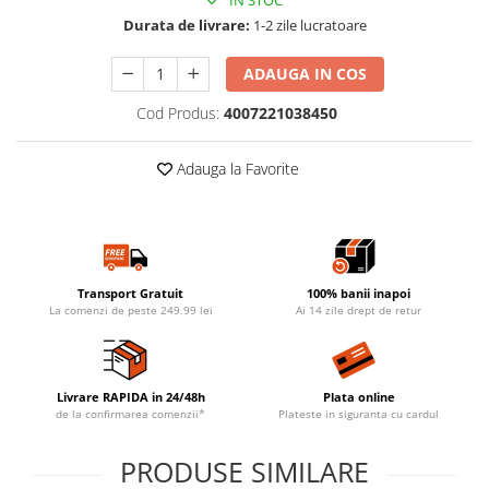
IN STOC
Durata de livrare:
1-2 zile lucratoare
ADAUGA IN COS
Cod Produs:
4007221038450
Adauga la Favorite
Transport Gratuit
100% banii inapoi
La comenzi de peste 249.99 lei
Ai 14 zile drept de retur
Livrare RAPIDA in 24/48h
Plata online
de la confirmarea comenzii*
Plateste in siguranta cu cardul
PRODUSE SIMILARE