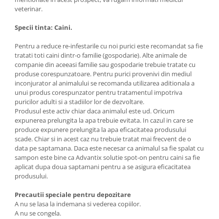
veterinar.
Specii tinta: Caini.
Pentru a reduce re-infestarile cu noi purici este recomandat sa fie
tratati toti caini dintr-o familie (gospodarie). Alte animale de
companie din aceeasi familie sau gospodarie trebuie tratate cu
produse corespunzatoare. Pentru purici provenivi din mediul
inconjurator al animalului se recomanda utilizarea aditionala a
unui produs corespunzator pentru tratamentul impotriva
puricilor adulti si a stadiilor lor de dezvoltare.
Produsul este activ chiar daca animalul este ud. Oricum
expunerea prelungita la apa trebuie evitata. In cazul in care se
produce expunere prelungita la apa eficacitatea produsului
scade. Chiar si in acest caz nu trebuie tratat mai frecvent de o
data pe saptamana. Daca este necesar ca animalul sa fie spalat cu
sampon este bine ca Advantix solutie spot-on pentru caini sa fie
aplicat dupa doua saptamani pentru a se asigura eficacitatea
produsului.
Precautii speciale pentru depozitare
A nu se lasa la indemana si vederea copiilor.
A nu se congela.