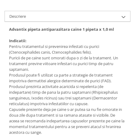
Descriere
Advantix pipeta antiparazitara caine 1 pipeta x 1,0 ml
Indicatii:
Pentru tratamentul si prevenirea infestati cu purici
(Ctenocephalides canis, Ctenocephalides felis).
Puricii de pe caine sunt omorati dupa o zi de la tratament. Un
tratament previne viitoare infestari cu purici timp de patru
saptamani.
Produsul poate fi utilizat ca parte a strategie de tratament
impotriva dermatitei alergice determinate de purici (FAD).
Produsul prezinta activitate acaricida si repelenta (de
indepartare) timp de pana la patru saptamani (Rhipicephalus
sanguineus, Ixodes ricinus) sau trei saptamani (Dermacentor
reticulatus) impotriva infestatiilor cu capuse.
Capusele prezente deja pe caine s-ar putea sa nu fie omorate in
doua zile dupa tratament si sa ramana atasate si vizibile. De
aceea se recomanda indepartarea capuselor prezente pe caine la
momentul tratamentului pentru a se preveni atacul si hranirea
acestora cu sange.