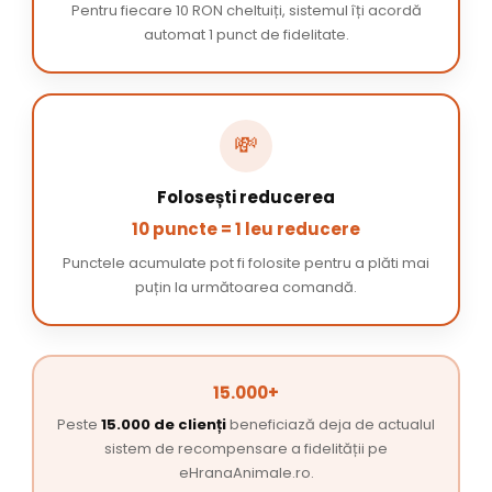
Pentru fiecare 10 RON cheltuiți, sistemul îți acordă
automat 1 punct de fidelitate.
💸
Folosești reducerea
10 puncte = 1 leu reducere
Punctele acumulate pot fi folosite pentru a plăti mai
puțin la următoarea comandă.
15.000+
Peste
15.000 de clienți
beneficiază deja de actualul
sistem de recompensare a fidelității pe
eHranaAnimale.ro.