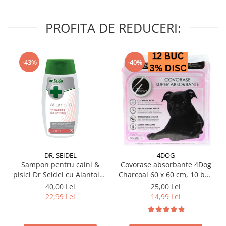
PROFITA DE REDUCERI:
-43%
-40%
DR. SEIDEL
4DOG
Sampon pentru caini &
Covorase absorbante 4Dog
pisici Dr Seidel cu Alantoina
Charcoal 60 x 60 cm, 10 buc
220 ml
/ pachet
40,00 Lei
25,00 Lei
22,99 Lei
14,99 Lei