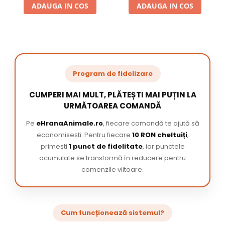
ADAUGA IN COS
ADAUGA IN COS
Program de fidelizare
CUMPERI MAI MULT, PLĂTEȘTI MAI PUȚIN LA
URMĂTOAREA COMANDĂ
Pe
eHranaAnimale.ro
, fiecare comandă te ajută să
economisești. Pentru fiecare
10 RON cheltuiți
,
primești
1 punct de fidelitate
, iar punctele
acumulate se transformă în reducere pentru
comenzile viitoare.
Cum funcționează sistemul?