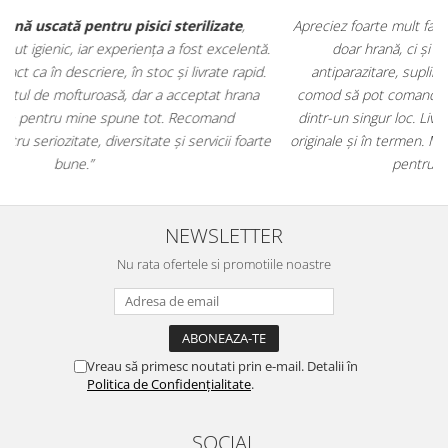
Apreciez foarte mult faptul că pe
ehranaanimale.ro
găsesc nu
.
doar hrană, ci și produse din
farmacia veterinară
:
antiparazitare, suplimente și soluții de îngrijire. Este foarte
comod să pot comanda tot ce am nevoie pentru animalul meu
m
dintr-un singur loc. Livrarea a fost rapidă, iar produsele au fost
e
originale și în termen. Magazin serios, bine organizat și foarte util
t
pentru orice stăpân de animale.
NEWSLETTER
Nu rata ofertele si promotiile noastre
Vreau să primesc noutati prin e-mail. Detalii în
Politica de Confidențialitate
.
SOCIAL