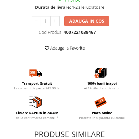
IN STOC
Durata de livrare:
1-2 zile lucratoare
ADAUGA IN COS
Cod Produs:
4007221038467
Adauga la Favorite
Transport Gratuit
100% banii inapoi
La comenzi de peste 249.99 lei
Ai 14 zile drept de retur
Livrare RAPIDA in 24/48h
Plata online
de la confirmarea comenzii*
Plateste in siguranta cu cardul
PRODUSE SIMILARE