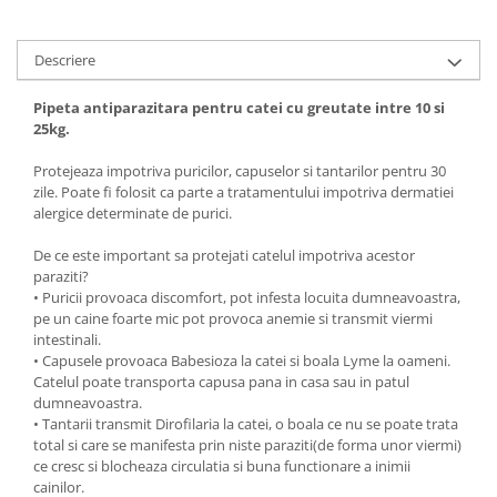
Descriere
Pipeta antiparazitara pentru catei cu greutate intre 10 si
25kg.
Protejeaza impotriva puricilor, capuselor si tantarilor pentru 30
zile. Poate fi folosit ca parte a tratamentului impotriva dermatiei
alergice determinate de purici.
De ce este important sa protejati catelul impotriva acestor
paraziti?
• Puricii provoaca discomfort, pot infesta locuita dumneavoastra,
pe un caine foarte mic pot provoca anemie si transmit viermi
intestinali.
• Capusele provoaca Babesioza la catei si boala Lyme la oameni.
Catelul poate transporta capusa pana in casa sau in patul
dumneavoastra.
• Tantarii transmit Dirofilaria la catei, o boala ce nu se poate trata
total si care se manifesta prin niste paraziti(de forma unor viermi)
ce cresc si blocheaza circulatia si buna functionare a inimii
cainilor.