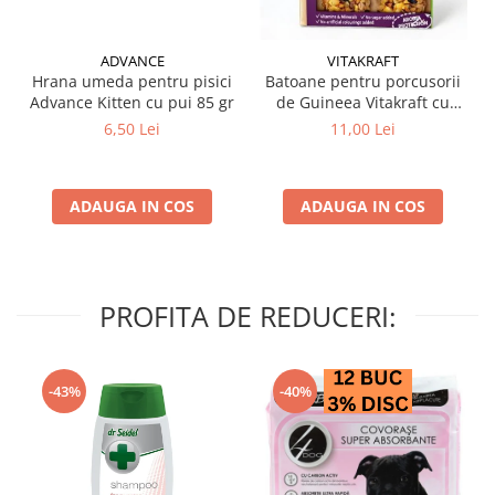
ADVANCE
VITAKRAFT
Hrana umeda pentru pisici
Batoane pentru porcusorii
Advance Kitten cu pui 85 gr
de Guineea Vitakraft cu
struguri & nuci 2 buc
6,50 Lei
11,00 Lei
ADAUGA IN COS
ADAUGA IN COS
PROFITA DE REDUCERI:
-43%
-40%