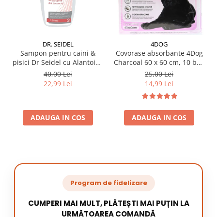
DR. SEIDEL
4DOG
Sampon pentru caini &
Covorase absorbante 4Dog
pisici Dr Seidel cu Alantoina
Charcoal 60 x 60 cm, 10 buc
220 ml
/ pachet
40,00 Lei
25,00 Lei
22,99 Lei
14,99 Lei
ADAUGA IN COS
ADAUGA IN COS
Program de fidelizare
CUMPERI MAI MULT, PLĂTEȘTI MAI PUȚIN LA
URMĂTOAREA COMANDĂ