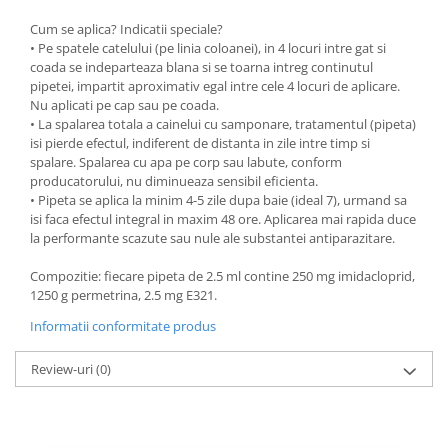
Cum se aplica? Indicatii speciale?
• Pe spatele catelului (pe linia coloanei), in 4 locuri intre gat si
coada se indeparteaza blana si se toarna intreg continutul
pipetei, impartit aproximativ egal intre cele 4 locuri de aplicare.
Nu aplicati pe cap sau pe coada.
• La spalarea totala a cainelui cu samponare, tratamentul (pipeta)
isi pierde efectul, indiferent de distanta in zile intre timp si
spalare. Spalarea cu apa pe corp sau labute, conform
producatorului, nu diminueaza sensibil eficienta.
• Pipeta se aplica la minim 4-5 zile dupa baie (ideal 7), urmand sa
isi faca efectul integral in maxim 48 ore. Aplicarea mai rapida duce
la performante scazute sau nule ale substantei antiparazitare.
Compozitie: fiecare pipeta de 2.5 ml contine 250 mg imidacloprid,
1250 g permetrina, 2.5 mg E321.
Informatii conformitate produs
Review-uri
(0)