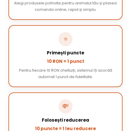
Alegi produsele potrivite pentru animalul tău și plasezi
comanda online, rapid și simplu.
⭐
Primești puncte
10 RON = 1 punct
Pentru fiecare 10 RON cheltuiți, sistemul îți acordă
automat 1 punct de fidelitate.
💸
Folosești reducerea
10 puncte = 1 leu reducere