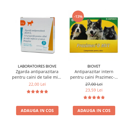
-13%
LABORATOIRES BIOVE
BIOVET
Zgarda antiparazitara
Antiparazitar intern
pentru caini de talie mica
pentru caini Prazimec-D
pe
Biove 60 cm
MVT 4 comprimate
22,00 Lei
27,00 Lei
23,59 Lei
ADAUGA IN COS
ADAUGA IN COS