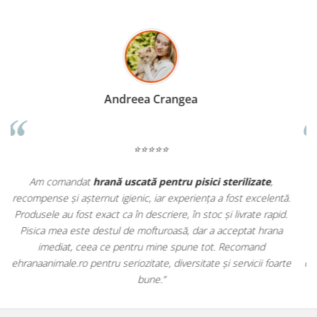
Madalina Stancea
⭐⭐⭐⭐⭐
Apreciez foarte mult faptul că pe
ehranaanimale.ro
găsesc nu
.
doar hrană, ci și produse din
farmacia veterinară
:
.
antiparazitare, suplimente și soluții de îngrijire. Este foarte
comod să pot comanda tot ce am nevoie pentru animalul meu
dintr-un singur loc. Livrarea a fost rapidă, iar produsele au fost
te
originale și în termen. Magazin serios, bine organizat și foarte util
pentru orice stăpân de animale.