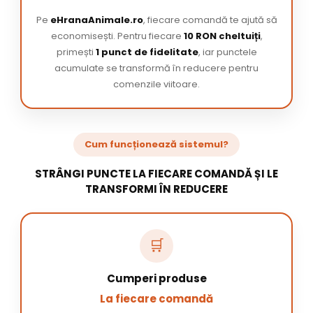
Pe
eHranaAnimale.ro
, fiecare comandă te ajută să
economisești. Pentru fiecare
10 RON cheltuiți
,
primești
1 punct de fidelitate
, iar punctele
acumulate se transformă în reducere pentru
comenzile viitoare.
Cum funcționează sistemul?
STRÂNGI PUNCTE LA FIECARE COMANDĂ ȘI LE
TRANSFORMI ÎN REDUCERE
🛒
Cumperi produse
La fiecare comandă