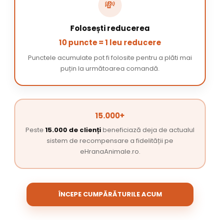
💸
Folosești reducerea
10 puncte = 1 leu reducere
Punctele acumulate pot fi folosite pentru a plăti mai
puțin la următoarea comandă.
15.000+
Peste
15.000 de clienți
beneficiază deja de actualul
sistem de recompensare a fidelității pe
eHranaAnimale.ro.
ÎNCEPE CUMPĂRĂTURILE ACUM