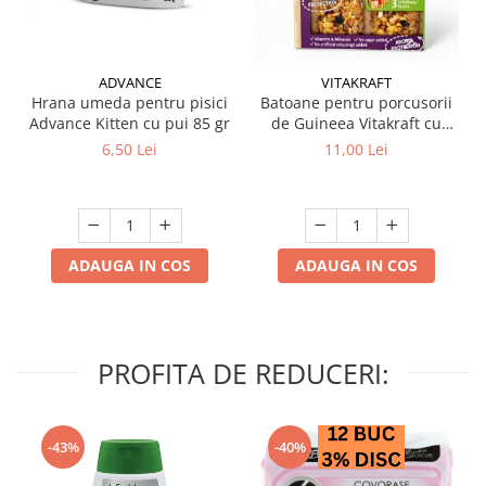
ADVANCE
VITAKRAFT
Hrana umeda pentru pisici
Batoane pentru porcusorii
Advance Kitten cu pui 85 gr
de Guineea Vitakraft cu
struguri & nuci 2 buc
6,50 Lei
11,00 Lei
ADAUGA IN COS
ADAUGA IN COS
PROFITA DE REDUCERI:
-43%
-40%