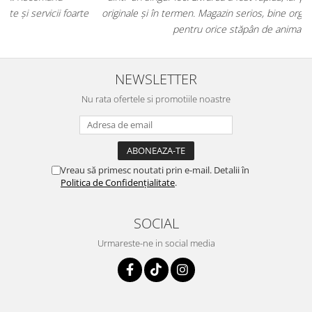
e
originale și în termen. Magazin serios, bine organizat și foarte util
t
pentru orice stăpân de animale.
NEWSLETTER
Nu rata ofertele si promotiile noastre
Vreau să primesc noutati prin e-mail. Detalii în
Politica de Confidențialitate
.
SOCIAL
Urmareste-ne in social media