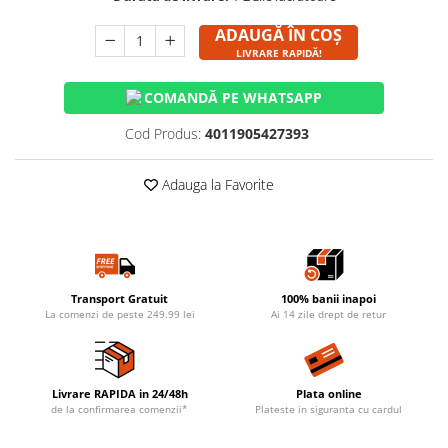
ADAUGĂ ÎN COȘ
LIVRARE RAPIDĂ!
COMANDĂ PE WHATSAPP
Cod Produs:
4011905427393
Adauga la Favorite
Transport Gratuit
100% banii inapoi
La comenzi de peste 249.99 lei
Ai 14 zile drept de retur
Livrare RAPIDA in 24/48h
Plata online
de la confirmarea comenzii*
Plateste in siguranta cu cardul