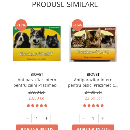
PRODUSE SIMILARE
-13%
-16%
BIOVET
BIOVET
Antiparazitar intern
Antiparazitar intern
pentru caini Prazimec-D
pentru pisici Prazimec C x
MVT 4 comprimate
4 comprimate
27,00 Lei
27,00 Lei
23,59 Lei
22,60 Lei
ADAUGA IN COS
ADAUGA IN COS