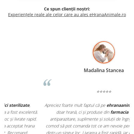
Ce spun clienții noștri:
Experiențele reale ale celor care au ales eHranaAnimale.ro
Madalina Stancea
⭐⭐⭐⭐⭐
Apreciez foarte mult faptul că pe
ehranaanimale.ro
găsesc nu
.
doar hrană, ci și produse din
farmacia veterinară
:
antiparazitare, suplimente și soluții de îngrijire. Este foarte
comod să pot comanda tot ce am nevoie pentru animalul meu
m
dintr-un singur loc. Livrarea a fost rapidă, iar produsele au fost