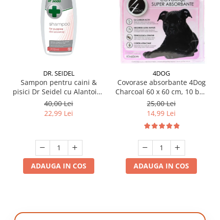
DR. SEIDEL
4DOG
Sampon pentru caini &
Covorase absorbante 4Dog
pisici Dr Seidel cu Alantoina
Charcoal 60 x 60 cm, 10 buc
220 ml
/ pachet
40,00 Lei
25,00 Lei
22,99 Lei
14,99 Lei
ADAUGA IN COS
ADAUGA IN COS