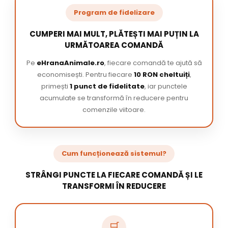
Program de fidelizare
CUMPERI MAI MULT, PLĂTEȘTI MAI PUȚIN LA
URMĂTOAREA COMANDĂ
Pe
eHranaAnimale.ro
, fiecare comandă te ajută să
economisești. Pentru fiecare
10 RON cheltuiți
,
primești
1 punct de fidelitate
, iar punctele
acumulate se transformă în reducere pentru
comenzile viitoare.
Cum funcționează sistemul?
STRÂNGI PUNCTE LA FIECARE COMANDĂ ȘI LE
TRANSFORMI ÎN REDUCERE
🛒