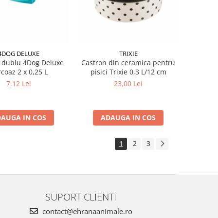
4DOG DELUXE
TRIXIE
 dublu 4Dog Deluxe
Castron din ceramica pentru
coaz 2 x 0,25 L
pisici Trixie 0,3 L/12 cm
7,12 Lei
23,00 Lei
AUGA IN COS
ADAUGA IN COS
1
2
3
SUPORT CLIENTI
contact@ehranaanimale.ro