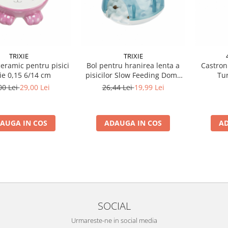
TRIXIE
TRIXIE
eramic pentru pisici
Bol pentru hranirea lenta a
Castron
xie 0,15 6/14 cm
pisicilor Slow Feeding Dome
Tur
19 x 13 x 14 cm
00 Lei
29,00 Lei
26,44 Lei
19,99 Lei
AUGA IN COS
ADAUGA IN COS
AD
SOCIAL
Urmareste-ne in social media