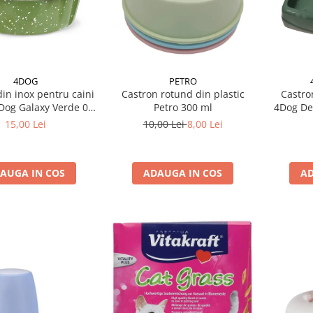
4DOG
PETRO
Castro
in inox pentru caini
Castron rotund din plastic
4Dog Del
4Dog Galaxy Verde 0,5
Petro 300 ml
L
15,00 Lei
10,00 Lei
8,00 Lei
AD
AUGA IN COS
ADAUGA IN COS