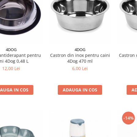
4DOG
4DOG
antiderapant pentru
Castron din inox pentru caini
Castron 
ni 4Dog 0,48 L
4Dog 470 ml
12,00 Lei
6,00 Lei
AUGA IN COS
ADAUGA IN COS
AD
-14%