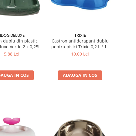
4DOG DELUXE
TRIXIE
n dublu din plastic
Castron antiderapant dublu
uxe Verde 2 x 0,25L
pentru pisici Trixie 0,2 L / 11
cm
5,88 Lei
10,00 Lei
AUGA IN COS
ADAUGA IN COS