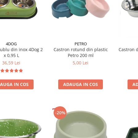
4DOG
PETRO
ublu din inox 4Dog 2
Castron rotund din plastic
Castron d
x 0,95 L
Petro 200 ml
36,59 Lei
5,00 Lei
AUGA IN COS
ADAUGA IN COS
AD
-20%