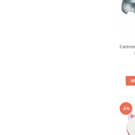
Castron
V
-6%