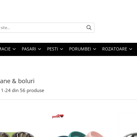
MACIE
PASARI
PESTI
PORUMBEI
ROZATOARE
ane & boluri
1-
24
din
56
produse