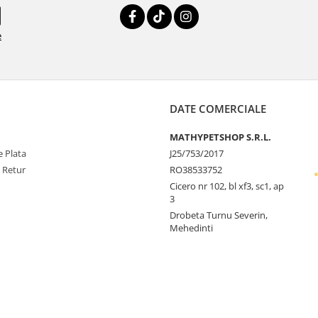
e
DATE COMERCIALE
MATHYPETSHOP S.R.L.
 Plata
J25/753/2017
e Retur
RO38533752
Cicero nr 102, bl xf3, sc1, ap
3
Drobeta Turnu Severin,
Mehedinti