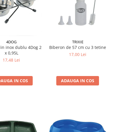
4DOG
TRIXIE
in inox dublu 4Dog 2
Biberon de 57 cm cu 3 tetine
x 0,95L
17,00 Lei
17,48 Lei
AUGA IN COS
ADAUGA IN COS