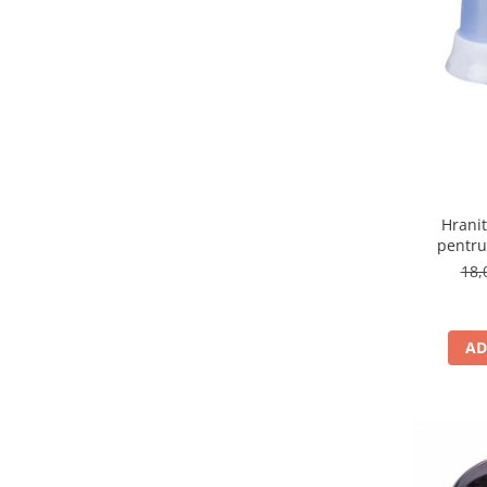
Hranit
pentru 
18,
AD