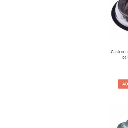
Castron 
cai
AD