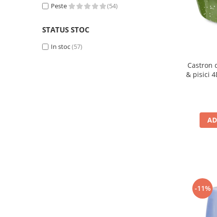
Peste
(54)
STATUS STOC
In stoc
(57)
Castron d
& pisici 
AD
-11%