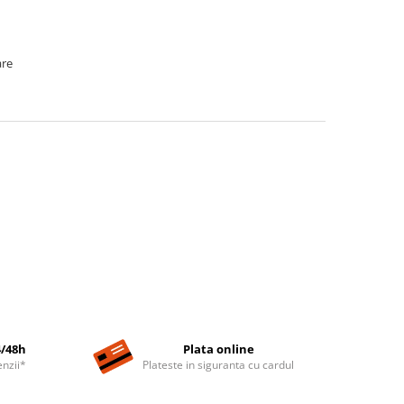
are
4/48h
Plata online
nzii*
Plateste in siguranta cu cardul