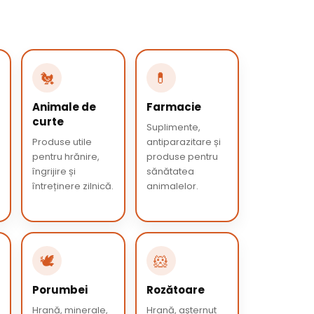
🐔
💊
Animale de
Farmacie
curte
Suplimente,
Produse utile
antiparazitare și
pentru hrănire,
produse pentru
îngrijire și
sănătatea
întreținere zilnică.
animalelor.
🕊️
🐹
Porumbei
Rozătoare
Hrană, minerale,
Hrană, așternut