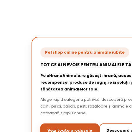
Petshop online pentru animale iubite
TOT CE AI NEVOIE PENTRU ANIMALELE TA
Pe eHranaAnimale.ro găsești hrană, acceso
recompense, produse de îngrijire și soluții
sănătatea animalelor tale.
Alege rapid categoria potrivită, descoperă pr
câini, pisici, păsări, pești, rozătoare și animale 
comandă simplu online.
Vezi toate produsele
Descoperă p