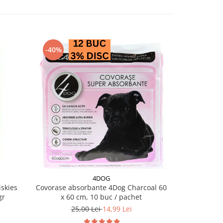
-40%
-28%
4DOG
PRO PL
skies
Covorase absorbante 4Dog Charcoal 60
Conserva diet
gr
x 60 cm, 10 buc / pachet
EN Ga
25,00 Lei
14,99 Lei
18