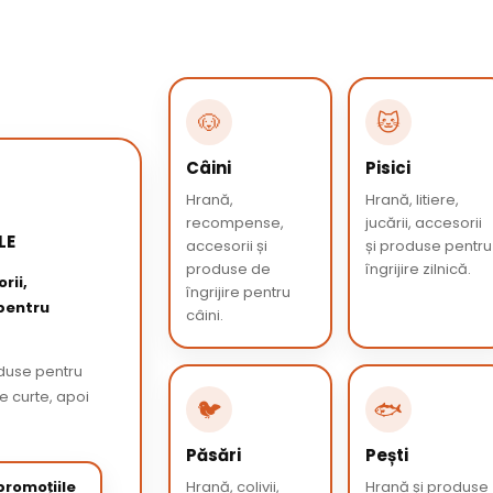
🐶
🐱
Câini
Pisici
Hrană,
Hrană, litiere,
recompense,
jucării, accesorii
LE
accesorii și
și produse pentru
produse de
îngrijire zilnică.
rii,
îngrijire pentru
 pentru
câini.
oduse pentru
de curte, apoi
🐦
🐟
Păsări
Pești
romoțiile
Hrană, colivii,
Hrană și produse