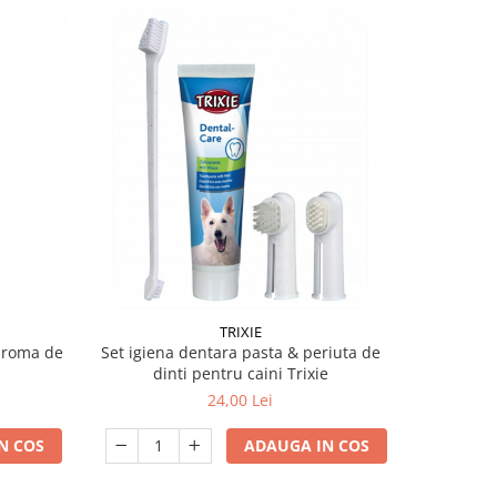
-7%
TRIXIE
 aroma de
Set igiena dentara pasta & periuta de
Gel dentar
dinti pentru caini Trixie
24,00 Lei
N COS
ADAUGA IN COS