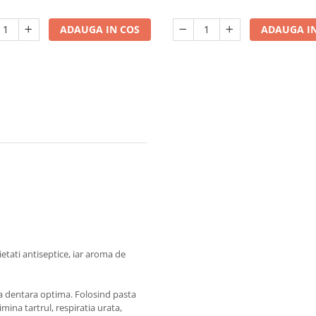
ADAUGA IN COS
ADAUGA IN
etati antiseptice, iar aroma de
na dentara optima. Folosind pasta
limina tartrul, respiratia urata,