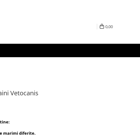
0,00
aini Vetocanis
tine:
e marimi diferite.