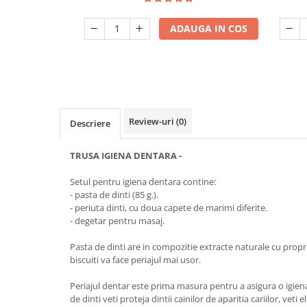
ADAUGA IN COS
Review-uri
(0)
Descriere
TRUSA IGIENA DENTARA -
Setul pentru igiena dentara contine:
- pasta de dinti (85 g.).
- periuta dinti, cu doua capete de marimi diferite.
- degetar pentru masaj.
Pasta de dinti are in compozitie extracte naturale cu propri
biscuiti va face periajul mai usor.
Periajul dentar este prima masura pentru a asigura o igie
de dinti veti proteja dintii cainilor de aparitia cariilor, veti e