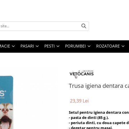
MACIE
PASARI
PESTI
PORUMBEI
ROZATOARE
Trusa igiena dentara c
23,39 Lei
Setul pentru igiena dentara con
- pasta de dinti (85 g.).
- periuta dinti, cu doua capete d
- degetar pentru masaj.