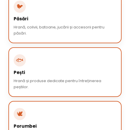
🐦
Păsări
Hrană, colivii, batoane, jucării și accesorii pentru
păsări.
🐟
Pești
Hrană și produse dedicate pentru întreținerea
peștilor.
🕊️
Porumbei