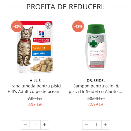
PROFITA DE REDUCERI:
-43%
-43%
HILL'S
DR. SEIDEL
Hrana umeda pentru pisici
Sampon pentru caini &
Hill's Adult cu peste oceanic
pisici Dr Seidel cu Alantoina
85 gr
220 ml
7,00 Lei
40,00 Lei
3,99 Lei
22,99 Lei