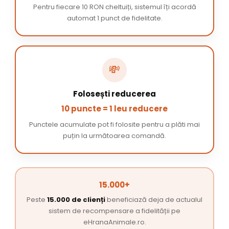
Pentru fiecare 10 RON cheltuiți, sistemul îți acordă
automat 1 punct de fidelitate.
💸
Folosești reducerea
10 puncte = 1 leu reducere
Punctele acumulate pot fi folosite pentru a plăti mai
puțin la următoarea comandă.
15.000+
Peste
15.000 de clienți
beneficiază deja de actualul
sistem de recompensare a fidelității pe
eHranaAnimale.ro.