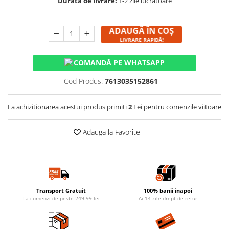
Durata de livrare:
1-2 zile lucratoare
ADAUGĂ ÎN COȘ
LIVRARE RAPIDĂ!
COMANDĂ PE WHATSAPP
Cod Produs:
7613035152861
La achizitionarea acestui produs primiti
2
Lei pentru comenzile viitoare
Adauga la Favorite
Transport Gratuit
100% banii inapoi
La comenzi de peste 249.99 lei
Ai 14 zile drept de retur