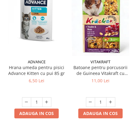
ADVANCE
VITAKRAFT
Hrana umeda pentru pisici
Batoane pentru porcusorii
Advance Kitten cu pui 85 gr
de Guineea Vitakraft cu
struguri & nuci 2 buc
6,50 Lei
11,00 Lei
ADAUGA IN COS
ADAUGA IN COS