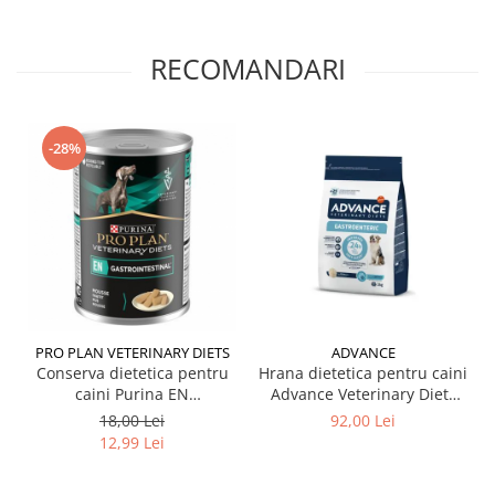
RECOMANDARI
-28%
PRO PLAN VETERINARY DIETS
ADVANCE
Conserva dietetica pentru
Hrana dietetica pentru caini
caini Purina EN
Advance Veterinary Diets
Gastroenteric 400 gr
Gastroenteric 3 kg
18,00 Lei
92,00 Lei
12,99 Lei