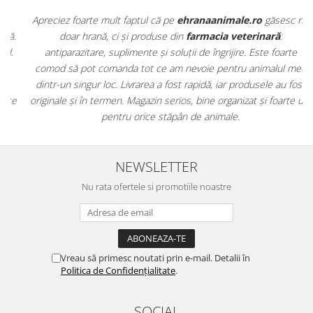
Apreciez foarte mult faptul că pe
ehranaanimale.ro
găsesc nu
.
doar hrană, ci și produse din
farmacia veterinară
:
antiparazitare, suplimente și soluții de îngrijire. Este foarte
comod să pot comanda tot ce am nevoie pentru animalul meu
m
dintr-un singur loc. Livrarea a fost rapidă, iar produsele au fost
e
originale și în termen. Magazin serios, bine organizat și foarte util
t
pentru orice stăpân de animale.
NEWSLETTER
Nu rata ofertele si promotiile noastre
Vreau să primesc noutati prin e-mail. Detalii în
Politica de Confidențialitate
.
SOCIAL