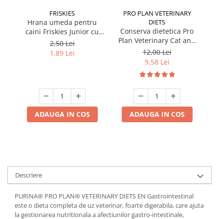
FRISKIES
PRO PLAN VETERINARY
Hrana umeda pentru
DIETS
Conserva dietetica Pro
caini Friskies Junior cu
Plan Veterinary Cat and
pui & mazare 85 gr
2,50 Lei
Dog Convalescence 195
12,00 Lei
1,89 Lei
gr
9,58 Lei
ADAUGA IN COS
ADAUGA IN COS
Descriere
PURINA® PRO PLAN® VETERINARY DIETS EN Gastrointestinal
este o dieta completa de uz veterinar, foarte digerabila, care ajuta
la gestionarea nutritionala a afectiunilor gastro-intestinale,