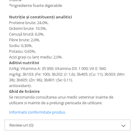
*Ingrediente foarte digerabile
Nutriție și constituenți analitici
Proteine brute: 24,0%,
Grăsimi brute: 10,5%,
Cenușă brută: 6,0%,
Fibre brute: 2,0%,
Sodiu: 0,30%,
Potasiu: 0,65%,
Acizi graşi cu lanţ mediu: 2,0%.
Aditivi nutritivi
IU/kg: Vitamina A: 35 000; Vitamina D3: 1 000; Vit E: 560;
mg/kg: 3b103: (Fe: 100); 3b202: (I: 1,6); 3b405: (Cu: 11); 3b503: (Mn:
38); 3b605: (Zn: 96); 3b801: (Se: 0,11).
antioxidanți.
Ghid de hrănire
Se recomanda consultarea unui medic veterinar inainte de
utilizare si inainte de a prelungi perioada de utilizare.
Informatii conformitate produs
Review-uri
(0)