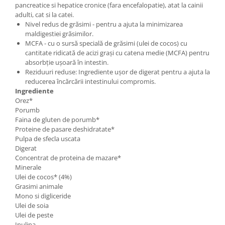
pancreatice si hepatice cronice (fara encefalopatie), atat la cainii
adulti, cat si la catei.
Nivel redus de grăsimi - pentru a ajuta la minimizarea
maldigestiei grăsimilor.
MCFA - cu o sursă specială de grăsimi (ulei de cocos) cu
cantitate ridicată de acizi grași cu catena medie (MCFA) pentru
absorbție ușoară în intestin.
Reziduuri reduse: Ingrediente ușor de digerat pentru a ajuta la
reducerea încărcării intestinului compromis.
Ingrediente
Orez*
Porumb
Faina de gluten de porumb*
Proteine de pasare deshidratate*
Pulpa de sfecla uscata
Digerat
Concentrat de proteina de mazare*
Minerale
Ulei de cocos* (4%)
Grasimi animale
Mono si digliceride
Ulei de soia
Ulei de peste
Inulina