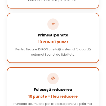
comanda online, rapid și simplu.
⭐
Primești puncte
10 RON = 1 punct
Pentru fiecare 10 RON cheltuiți, sistemul îți acordă
automat 1 punct de fidelitate.
💸
Folosești reducerea
10 puncte = 1 leu reducere
Punctele acumulate pot fi folosite pentru a plăti mai