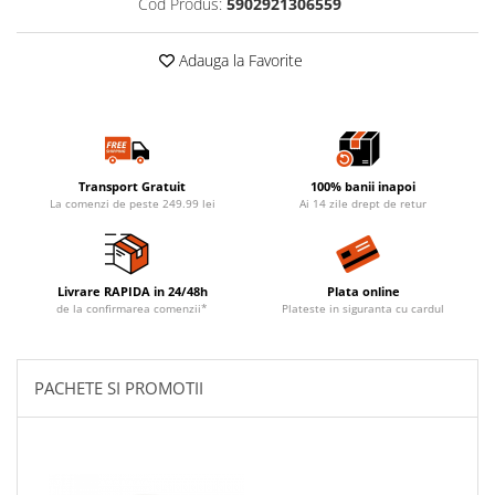
Cod Produs:
5902921306559
Adauga la Favorite
Transport Gratuit
100% banii inapoi
La comenzi de peste 249.99 lei
Ai 14 zile drept de retur
Livrare RAPIDA in 24/48h
Plata online
de la confirmarea comenzii*
Plateste in siguranta cu cardul
PACHETE SI PROMOTII