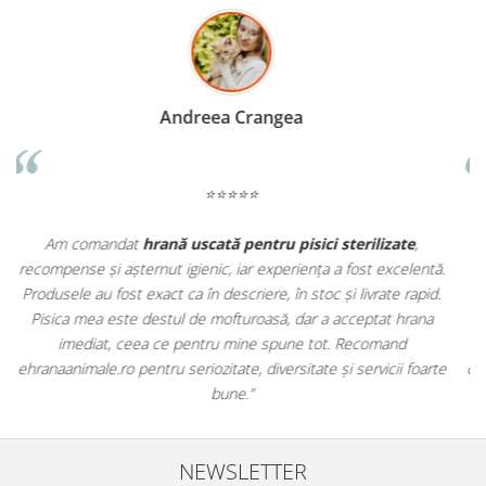
Madalina Stancea
⭐⭐⭐⭐⭐
Apreciez foarte mult faptul că pe
ehranaanimale.ro
găsesc nu
.
doar hrană, ci și produse din
farmacia veterinară
:
.
antiparazitare, suplimente și soluții de îngrijire. Este foarte
comod să pot comanda tot ce am nevoie pentru animalul meu
dintr-un singur loc. Livrarea a fost rapidă, iar produsele au fost
te
originale și în termen. Magazin serios, bine organizat și foarte util
pentru orice stăpân de animale.
NEWSLETTER