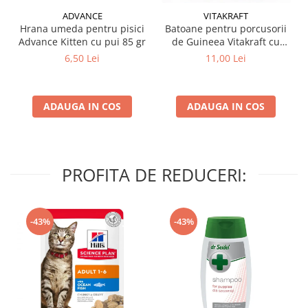
ADVANCE
VITAKRAFT
Hrana umeda pentru pisici
Batoane pentru porcusorii
Advance Kitten cu pui 85 gr
de Guineea Vitakraft cu
struguri & nuci 2 buc
6,50 Lei
11,00 Lei
ADAUGA IN COS
ADAUGA IN COS
PROFITA DE REDUCERI:
-43%
-43%