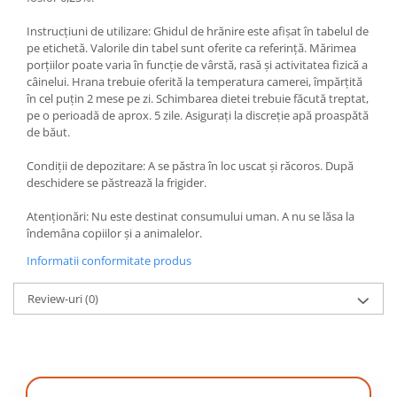
Instrucțiuni de utilizare: Ghidul de hrănire este afișat în tabelul de
pe etichetă. Valorile din tabel sunt oferite ca referință. Mărimea
porțiilor poate varia în funcție de vârstă, rasă și activitatea fizică a
câinelui. Hrana trebuie oferită la temperatura camerei, împărțită
în cel puțin 2 mese pe zi. Schimbarea dietei trebuie făcută treptat,
pe o perioadă de aprox. 5 zile. Asigurați la discreție apă proaspătă
de băut.
Condiții de depozitare: A se păstra în loc uscat și răcoros. După
deschidere se păstrează la frigider.
Atenționări: Nu este destinat consumului uman. A nu se lăsa la
îndemâna copiilor și a animalelor.
Informatii conformitate produs
Review-uri
(0)