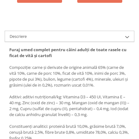
Descriere
Furaj umed complet pentru câini adulți de toate rasele cu
ficat de vită și cartofi
Compoziție: carne și derivate de origine animală 65% (carne de
vită 10%, carne de porc 10%, ficat de vită 10%, inimi de porc 3%,
pipote de pui 3%), bulion, legume (cartofi 4%), minerale, uleiuri și
grăsimi (ulei de in 0,2%), rozmarin uscat 0,01%.
Aditivi: aditivi nutriționali/kg: Vitamina D3 – 450 UI, Vitamina E –
40 mg, Zinc (oxid de zinc) – 30 mg, Mangan (oxid de mangan (II)) –
2 mg, Cupru (sulfat de cupru (II), pentahidrat) – 0,4 mg, Iod (iodat
de calciu anhidru granulat învelit) – 0,3 mg.
Constituenți analitici: proteină brută 10,0%, grăsime brută 7,0%,
cenușă brută 2,5%, fibre brute 0,8%, umiditate 78,0%, calciu 0,3%,
fosfor 0,25%.