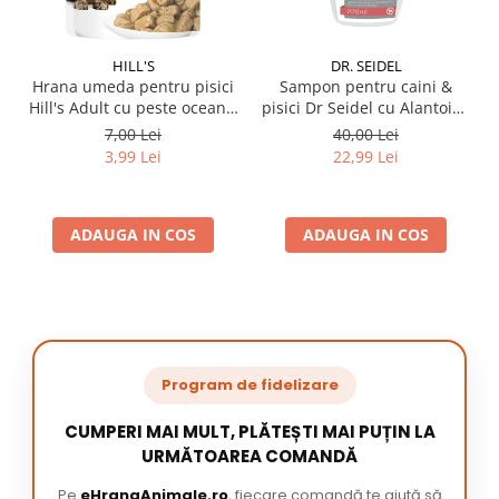
HILL'S
DR. SEIDEL
Hrana umeda pentru pisici
Sampon pentru caini &
Hill's Adult cu peste oceanic
pisici Dr Seidel cu Alantoina
85 gr
220 ml
7,00 Lei
40,00 Lei
3,99 Lei
22,99 Lei
ADAUGA IN COS
ADAUGA IN COS
Program de fidelizare
CUMPERI MAI MULT, PLĂTEȘTI MAI PUȚIN LA
URMĂTOAREA COMANDĂ
Pe
eHranaAnimale.ro
, fiecare comandă te ajută să