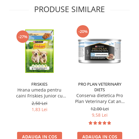
PRODUSE SIMILARE
-20%
-27%
FRISKIES
PRO PLAN VETERINARY
Hrana umeda pentru
DIETS
Conserva dietetica Pro
caini Friskies Junior cu
Plan Veterinary Cat and
pui & mazare 85 gr
2,50 Lei
Dog Convalescence 195
12,00 Lei
1,83 Lei
gr
9,58 Lei
ADAUGA IN COS
ADAUGA IN COS