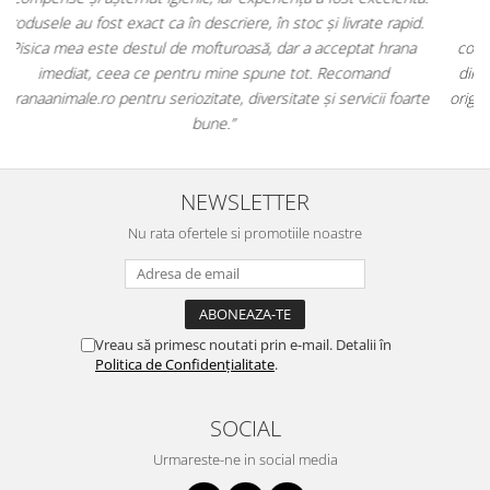
.
antiparazitare, suplimente și soluții de îngrijire. Este foarte
comod să pot comanda tot ce am nevoie pentru animalul meu
dintr-un singur loc. Livrarea a fost rapidă, iar produsele au fost
te
originale și în termen. Magazin serios, bine organizat și foarte util
pentru orice stăpân de animale.
NEWSLETTER
Nu rata ofertele si promotiile noastre
Vreau să primesc noutati prin e-mail. Detalii în
Politica de Confidențialitate
.
SOCIAL
Urmareste-ne in social media