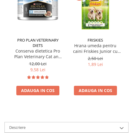
PRO PLAN VETERINARY
FRISKIES
DIETS
Hrana umeda pentru
Conserva dietetica Pro
caini Friskies Junior cu
cai
Plan Veterinary Cat and
pui & mazare 85 gr
2,50 Lei
Dog Convalescence 195
12,00 Lei
1,89 Lei
gr
9,58 Lei
ADAUGA IN COS
ADAUGA IN COS
Descriere