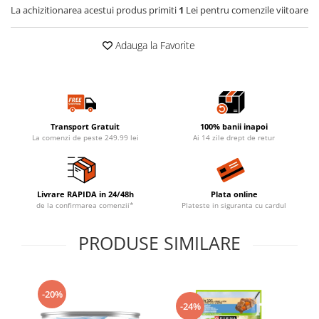
La achizitionarea acestui produs primiti
1
Lei pentru comenzile viitoare
Adauga la Favorite
Transport Gratuit
100% banii inapoi
La comenzi de peste 249.99 lei
Ai 14 zile drept de retur
Livrare RAPIDA in 24/48h
Plata online
de la confirmarea comenzii*
Plateste in siguranta cu cardul
PRODUSE SIMILARE
-20%
-24%