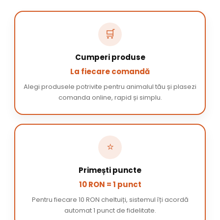
🛒
Cumperi produse
La fiecare comandă
Alegi produsele potrivite pentru animalul tău și plasezi
comanda online, rapid și simplu.
⭐
Primești puncte
10 RON = 1 punct
Pentru fiecare 10 RON cheltuiți, sistemul îți acordă
automat 1 punct de fidelitate.