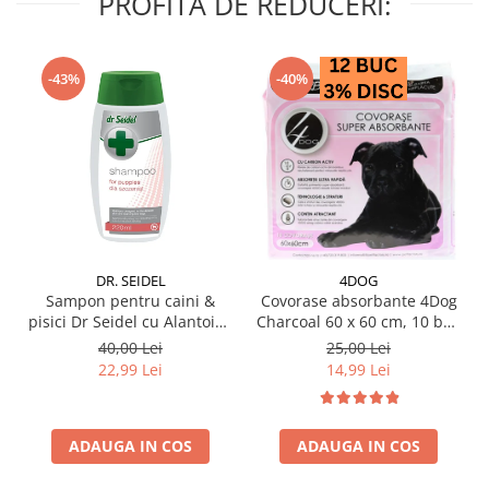
PROFITA DE REDUCERI:
-43%
-40%
DR. SEIDEL
4DOG
Sampon pentru caini &
Covorase absorbante 4Dog
pisici Dr Seidel cu Alantoina
Charcoal 60 x 60 cm, 10 buc
220 ml
/ pachet
40,00 Lei
25,00 Lei
22,99 Lei
14,99 Lei
ADAUGA IN COS
ADAUGA IN COS