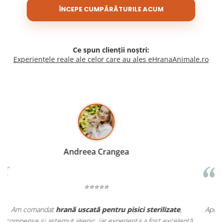
ÎNCEPE CUMPĂRĂTURILE ACUM
Ce spun clienții noștri:
Experiențele reale ale celor care au ales eHranaAnimale.ro
Madalina Stancea
⭐⭐⭐⭐⭐
Apreciez foarte mult faptul că pe
ehranaanimale.ro
găsesc nu
.
doar hrană, ci și produse din
farmacia veterinară
: