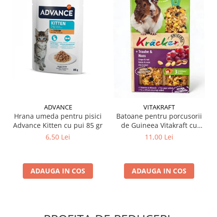
ADVANCE
VITAKRAFT
Hrana umeda pentru pisici
Batoane pentru porcusorii
Advance Kitten cu pui 85 gr
de Guineea Vitakraft cu
struguri & nuci 2 buc
6,50 Lei
11,00 Lei
ADAUGA IN COS
ADAUGA IN COS