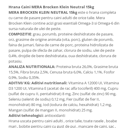
Hrana Caini MERA Brocken Klein Neutral 15kg
MERA BROCKEN KLEIN NEUTRAL 15kg
este o hrana completa
cu carne de pasare pentru caini adulti de orice talie. Mera
Brocken Klein contine acizi grasi esentiali Omega-3 si Omega-6 din
sursa naturala de ulei de peste.
COMPOZITIE
: grau, porumb, proteine deshidratate de pasare,
orz, grasime de origine animala (vita, porc), gluten de porumb,
faina de jumari, faina de carne de porc, proteina hidrolizata de
pasare, pulpa de sfecla de zahar, clorura de sodiu, ulei de peste
0,4%, drojdie de bere deshidratata, oua deshidratate, clorura de
potasiu.
ANALIZA NUTRITIONALA:
Proteina bruta 26,0%, Grasime bruta
15,5%, Fibra bruta 2,5%, Cenusa bruta 6,0%, Calciu 1,1%, Fosfor
0,9%, Sodiu 0,35%.
ADITIVI/ KG: Aditivi nutritionali:
Vitamina A 12000 UI, Vitamina
D3 1200 UI, Vitamina E (acetat de rac alfa tocoferil) 400 mg, Cupru
(sulfat de cupru II, pentahidrat) 8 mg, Zinc (sulfat de zinc) 90 mg,
Seleniu (selenit de sodiu) 0,12 mg, Fier (sulfat de fier II,
monohidrat) 80 mg, Iod (iodura de calciu, hexahidrat) 1,2 mg,
Mangan (sulfat de mangan II, monohidrat) 25 mg.
Aditivi tehnologici:
antioxidanti
Hrana uscata pentru caini adulti , orice talie, toate rasele , boabe
mari , bobite pentru caini cu gust de pui , mancare de caini, sac ,