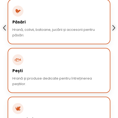
🐦
Păsări
Hrană, colivii, batoane, jucării și accesorii pentru
păsări.
🐟
Pești
Hrană și produse dedicate pentru întreținerea
peștilor.
🕊️