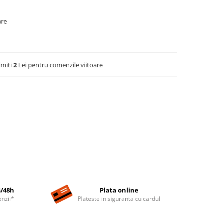
are
imiti
2
Lei pentru comenzile viitoare
4/48h
Plata online
nzii*
Plateste in siguranta cu cardul