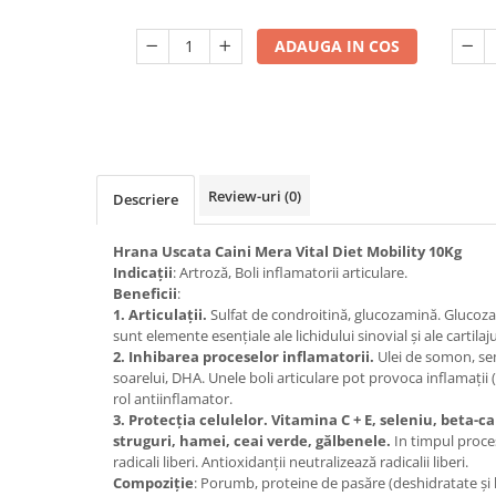
ADAUGA IN COS
Review-uri
(0)
Descriere
Hrana Uscata Caini Mera Vital Diet Mobility 10Kg
Indicații
: Artroză, Boli inflamatorii articulare.
Beneficii
:
1. Articulații.
Sulfat de condroitină, glucozamină. Glucoza
sunt elemente esențiale ale lichidului sinovial și ale cartilaju
2. Inhibarea proceselor inflamatorii.
Ulei de somon, sem
soarelui, DHA. Unele boli articulare pot provoca inflamații (
rol antiinflamator.
3. Protecția celulelor. Vitamina C + E, seleniu, beta-
struguri, hamei, ceai verde, gălbenele.
In timpul proces
radicali liberi. Antioxidanții neutralizează radicalii liberi.
Compoziție
: Porumb, proteine de pasăre (deshidratate și h