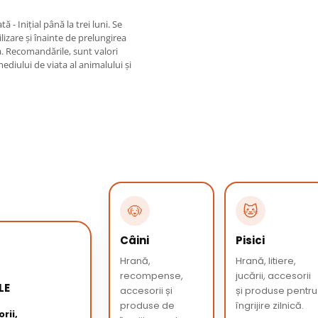
 - Inițial până la trei luni. Se
izare și înainte de prelungirea
a. Recomandările, sunt valori
ediului de viata al animalului și
🐶
🐱
Câini
Pisici
Hrană,
Hrană, litiere,
recompense,
jucării, accesorii
LE
accesorii și
și produse pentru
produse de
îngrijire zilnică.
rii,