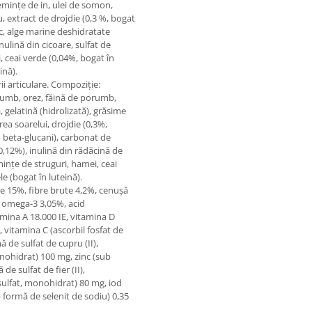
semințe de in, ulei de somon,
u, extract de drojdie (0,3 %, bogat
c, alge marine deshidratate
ulină din cicoare, sulfat de
, ceai verde (0,04%, bogat în
ină).
ii articulare. Compoziţie:
orumb, orez, făină de porumb,
 gelatină (hidrolizată), grăsime
rea soarelui, drojdie (0,3%,
beta-glucani), carbonat de
0,12%), inulină din rădăcină de
mințe de struguri, hamei, ceai
le (bogat în luteină).
e 15%, fibre brute 4,2%, cenușă
și omega-3 3,05%, acid
tamina A 18.000 IE, vitamina D
, vitamina C (ascorbil fosfat de
 de sulfat de cupru (II),
onohidrat) 100 mg, zinc (sub
de sulfat de fier (II),
ulfat, monohidrat) 80 mg, iod
b formă de selenit de sodiu) 0,35