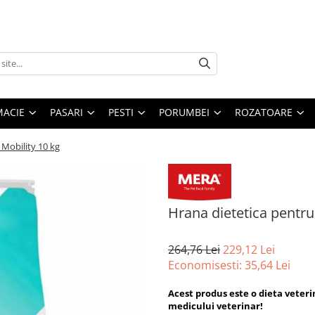
MACIE
PASARI
PESTI
PORUMBEI
ROZATOARE
 Mobility 10 kg
Hrana dietetica pentru 
264,76 Lei
229,12 Lei
Economisesti:
35,64
Lei
Acest produs este o dieta veter
medicului veterinar!