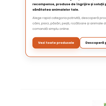
recompense, produse de îngrijire și soluții
sănătatea animalelor tale.
Alege rapid categoria potrivită, descoperă pr
câini, pisici, păsări, pești, rozătoare și animale 
comandă simplu online.
Vezi toate produsele
Descoperă p