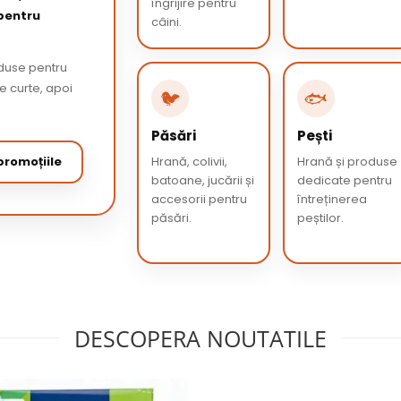
îngrijire pentru
 pentru
câini.
oduse pentru
de curte, apoi
🐦
🐟
Păsări
Pești
romoțiile
Hrană, colivii,
Hrană și produse
batoane, jucării și
dedicate pentru
accesorii pentru
întreținerea
păsări.
peștilor.
DESCOPERA NOUTATILE