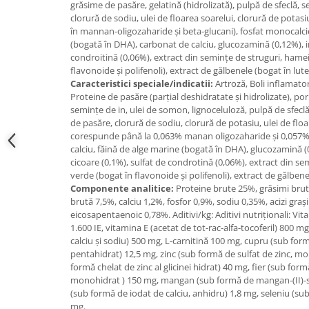
grăsime de pasăre, gelatină (hidrolizată), pulpă de sfeclă, 
clorură de sodiu, ulei de floarea soarelui, clorură de potasi
în mannan-oligozaharide și beta-glucani), fosfat monocalci
(bogată în DHA), carbonat de calciu, glucozamină (0,12%), in
condroitină (0,06%), extract din semințe de struguri, hamei
flavonoide și polifenoli), extract de gălbenele (bogat în lute
Caracteristici speciale/indicatii:
Artroză, Boli inflamator
Proteine de pasăre (parțial deshidratate și hidrolizate), p
semințe de in, ulei de somon, lignoceluloză, pulpă de sfeclă,
de pasăre, clorură de sodiu, clorură de potasiu, ulei de floa
corespunde până la 0,063% manan oligozaharide și 0,057% 
calciu, făină de alge marine (bogată în DHA), glucozamină (
cicoare (0,1%), sulfat de condrotină (0,06%), extract din se
verde (bogat în flavonoide și polifenoli), extract de gălbene
Componente analitice:
Proteine brute 25%, grăsimi brut
brută 7,5%, calciu 1,2%, fosfor 0,9%, sodiu 0,35%, acizi gra
eicosapentaenoic 0,78%. Aditivi/kg: Aditivi nutriționali: Vi
1.600 IE, vitamina E (acetat de tot-rac-alfa-tocoferil) 800 mg
calciu și sodiu) 500 mg, L-carnitină 100 mg, cupru (sub formă
pentahidrat) 12,5 mg, zinc (sub formă de sulfat de zinc, m
formă chelat de zinc al glicinei hidrat) 40 mg, fier (sub formă 
monohidrat ) 150 mg, mangan (sub formă de mangan-(II)-s
(sub formă de iodat de calciu, anhidru) 1,8 mg, seleniu (su
mg.