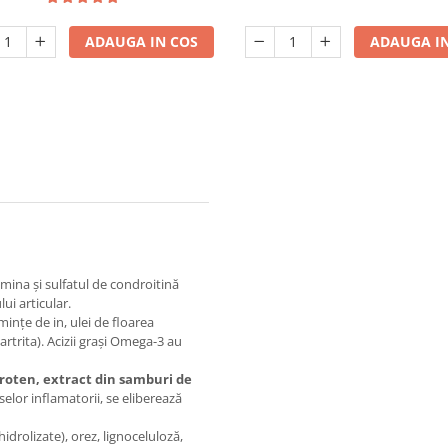
ADAUGA IN COS
ADAUGA IN
mina și sulfatul de condroitină
lui articular.
ințe de in, ulei de floarea
artrita). Acizii grași Omega-3 au
caroten, extract din samburi de
elor inflamatorii, se eliberează
idrolizate), orez, lignoceluloză,