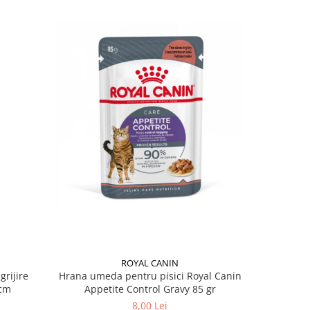
ROYAL CANIN
grijire
Hrana umeda pentru pisici Royal Canin
Hrana ume
 x 13 cm
Appetite Control Gravy 85 gr
Ag
8,00 Lei