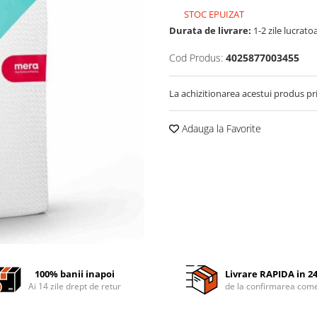
STOC EPUIZAT
Durata de livrare:
1-2 zile lucrato
Cod Produs:
4025877003455
La achizitionarea acestui produs pr
Adauga la Favorite
100% banii inapoi
Livrare RAPIDA in 2
Ai 14 zile drept de retur
de la confirmarea come