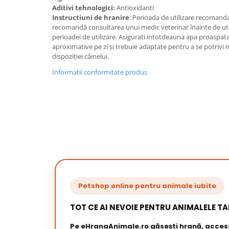
Aditivi tehnologici:
Antioxidanti
Instructiuni de hranire
: Perioada de utilizare recomandată
recomandă consultarea unui medic veterinar înainte de util
perioadei de utilizare. Asigurati intotdeauna apa proaspat
aproximative pe zi și trebuie adaptate pentru a se potrivi m
dispoziției câinelui.
Informatii conformitate produs
Petshop online pentru animale iubite
TOT CE AI NEVOIE PENTRU ANIMALELE TA
Pe eHranaAnimale.ro găsești hrană, acceso