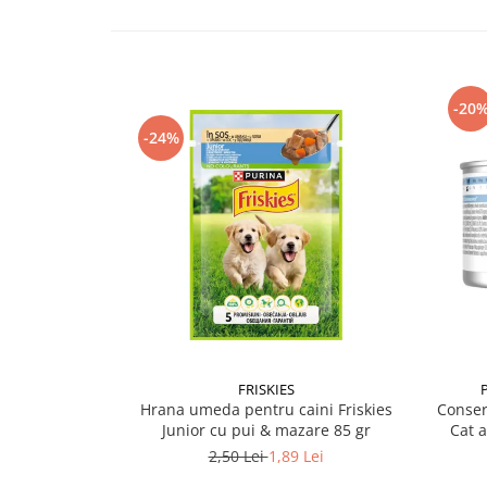
-20
-24%
FRISKIES
Hrana umeda pentru caini Friskies
Conser
Junior cu pui & mazare 85 gr
Cat 
2,50 Lei
1,89 Lei