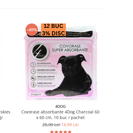
-40%
4DOG
skies
Covorase absorbante 4Dog Charcoal 60
Salam pentru 
gr
x 60 cm, 10 buc / pachet
25,00 Lei
14,99 Lei