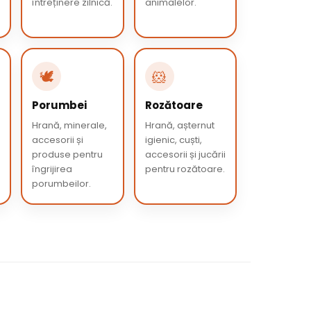
întreținere zilnică.
animalelor.
🕊️
🐹
Porumbei
Rozătoare
Hrană, minerale,
Hrană, așternut
accesorii și
igienic, cuști,
produse pentru
accesorii și jucării
îngrijirea
pentru rozătoare.
porumbeilor.