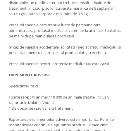
disponibile, un medic veterinar trebuie consultat înainte de
tratament, în cazul pisoilor cu varsta mai mica de 8 saptamani
sau cu greutatea corporala mai mica de 0,5 kg.
Precautii speciale care trebuie luate de persoana care
administreaza produsul medicinal veterinar la animale: Spalati-va
pe maini dupa manipularea produsului.
In caz de ingestie accidentala, solicitati imediat sfatul medicului si
prezentati medicului prospectul produsului sau eticheta.
Precautii speciale pentru protectia mediului: Nu este cazul.
EVENIMENTE ADVERSE
Specii tinta: Pisici
Foarte rare: (<1 animal / 10 000 de animale tratate, inclusiv
raportarile izolate): Voma1
1 De obicei, se rezolva fara tratament
Raportarea evenimentelor adverse este importanta. Permite
monitorizarea continua a sigurantei produsului medicinal
veterinar. Rapoartele se trimit, de preferinta prin medicul