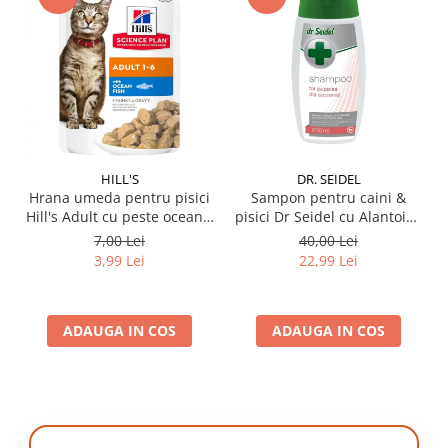
HILL'S
DR. SEIDEL
Hrana umeda pentru pisici
Sampon pentru caini &
Hill's Adult cu peste oceanic
pisici Dr Seidel cu Alantoina
85 gr
220 ml
7,00 Lei
40,00 Lei
3,99 Lei
22,99 Lei
ADAUGA IN COS
ADAUGA IN COS