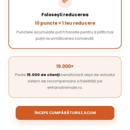
💸
Folosești reducerea
10 puncte = 1 leu reducere
Punctele acumulate pot fi folosite pentru a plăti mai
puțin la următoarea comandă.
15.000+
Peste
15.000 de clienți
beneficiază deja de actualul
sistem de recompensare a fidelității pe
eHranaAnimale.ro.
ÎNCEPE CUMPĂRĂTURILE ACUM