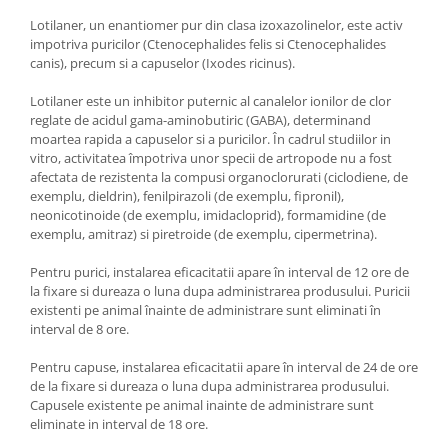
Lotilaner, un enantiomer pur din clasa izoxazolinelor, este activ
impotriva puricilor (Ctenocephalides felis si Ctenocephalides
canis), precum si a capuselor (Ixodes ricinus).
Lotilaner este un inhibitor puternic al canalelor ionilor de clor
reglate de acidul gama-aminobutiric (GABA), determinand
moartea rapida a capuselor si a puricilor. În cadrul studiilor in
vitro, activitatea împotriva unor specii de artropode nu a fost
afectata de rezistenta la compusi organoclorurati (ciclodiene, de
exemplu, dieldrin), fenilpirazoli (de exemplu, fipronil),
neonicotinoide (de exemplu, imidacloprid), formamidine (de
exemplu, amitraz) si piretroide (de exemplu, cipermetrina).
Pentru purici, instalarea eficacitatii apare în interval de 12 ore de
la fixare si dureaza o luna dupa administrarea produsului. Puricii
existenti pe animal înainte de administrare sunt eliminati în
interval de 8 ore.
Pentru capuse, instalarea eficacitatii apare în interval de 24 de ore
de la fixare si dureaza o luna dupa administrarea produsului.
Capusele existente pe animal inainte de administrare sunt
eliminate in interval de 18 ore.