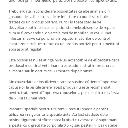
unor boli prin intermediul parazitilor nu poate fi complet exclus.
Trebuie luata în considerare posibilitatea ca alte animale din
gospodarie sa fie o sursa de re-infectare cu purici si trebuie
tratate cu un produs potrivit. Puricii în toate stadiile de
dezvoltare pot infesta cosul pisicii si zonele obisnuite de repaus,
cum ar fi covoarele si obiectele moi de mobilier. In cazul unei
infestari masive cu purici si la începutul masurilor de control,
aceste zone trebuie tratate cu un produs potrivit pentru mediu si
apoi aspirat regulat.
Este posibil sa nu se atinga niveluri acceptabile de eficacitate daca
produsul medicinal veterinar nu este administrat impreuna cu
alimente sau în decurs de 30 minute dupa hranire.
Din cauza datelor insuficiente care sa sustina eficienta împotriva
capuselor la pisicile tinere, acest produs nu este recomandat
pentru tratamentul împotriva capuselor la puii de pisica cu vârsta
de 5 luni sau mai mica.
Precautii speciale pentru utilizare: Precautii speciale pentru
utilizarea în siguranta la speciile tinta: Au fost studiate date
privind siguranta si eficacitatea la pisici cu varsta de 8 saptamani
si peste, cu o greutate corporala 0,5 kg sau peste. In lipsa datelor