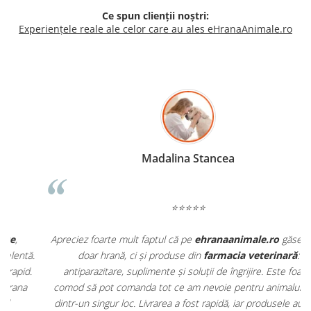
Ce spun clienții noștri:
Experiențele reale ale celor care au ales eHranaAnimale.ro
Madalina Stancea
⭐⭐⭐⭐⭐
Apreciez foarte mult faptul că pe
ehranaanimale.ro
găsesc nu
.
doar hrană, ci și produse din
farmacia veterinară
:
antiparazitare, suplimente și soluții de îngrijire. Este foarte
comod să pot comanda tot ce am nevoie pentru animalul meu
m
dintr-un singur loc. Livrarea a fost rapidă, iar produsele au fost