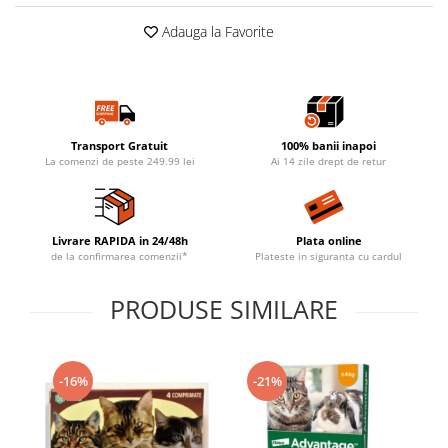
Adauga la Favorite
Transport Gratuit
100% banii inapoi
La comenzi de peste 249.99 lei
Ai 14 zile drept de retur
Livrare RAPIDA in 24/48h
Plata online
de la confirmarea comenzii*
Plateste in siguranta cu cardul
PRODUSE SIMILARE
-16%
-21%