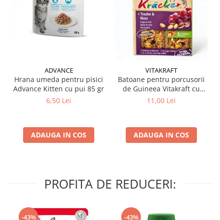
ADVANCE
VITAKRAFT
Hrana umeda pentru pisici
Batoane pentru porcusorii
Advance Kitten cu pui 85 gr
de Guineea Vitakraft cu
struguri & nuci 2 buc
6,50 Lei
11,00 Lei
ADAUGA IN COS
ADAUGA IN COS
PROFITA DE REDUCERI:
-43%
-43%