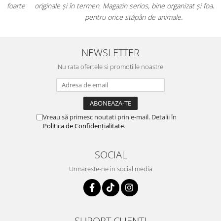
e
originale și în termen. Magazin serios, bine organizat și foarte util
t
pentru orice stăpân de animale.
NEWSLETTER
Nu rata ofertele si promotiile noastre
Vreau să primesc noutati prin e-mail. Detalii în
Politica de Confidențialitate
.
SOCIAL
Urmareste-ne in social media
SUPORT CLIENTI