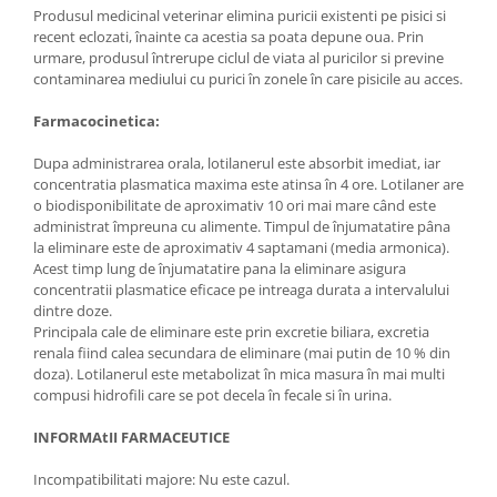
Produsul medicinal veterinar elimina puricii existenti pe pisici si
recent eclozati, înainte ca acestia sa poata depune oua. Prin
urmare, produsul întrerupe ciclul de viata al puricilor si previne
contaminarea mediului cu purici în zonele în care pisicile au acces.
Farmacocinetica:
Dupa administrarea orala, lotilanerul este absorbit imediat, iar
concentratia plasmatica maxima este atinsa în 4 ore. Lotilaner are
o biodisponibilitate de aproximativ 10 ori mai mare când este
administrat împreuna cu alimente. Timpul de înjumatatire pâna
la eliminare este de aproximativ 4 saptamani (media armonica).
Acest timp lung de înjumatatire pana la eliminare asigura
concentratii plasmatice eficace pe intreaga durata a intervalului
dintre doze.
Principala cale de eliminare este prin excretie biliara, excretia
renala fiind calea secundara de eliminare (mai putin de 10 % din
doza). Lotilanerul este metabolizat în mica masura în mai multi
compusi hidrofili care se pot decela în fecale si în urina.
INFORMAtII FARMACEUTICE
Incompatibilitati majore: Nu este cazul.