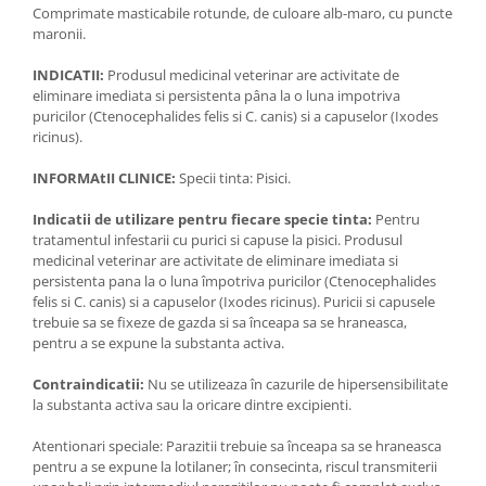
Comprimate masticabile rotunde, de culoare alb-maro, cu puncte
maronii.
INDICATII:
Produsul medicinal veterinar are activitate de
eliminare imediata si persistenta pâna la o luna impotriva
puricilor (Ctenocephalides felis si C. canis) si a capuselor (Ixodes
ricinus).
INFORMAtII CLINICE:
Specii tinta: Pisici.
Indicatii de utilizare pentru fiecare specie tinta:
Pentru
tratamentul infestarii cu purici si capuse la pisici. Produsul
medicinal veterinar are activitate de eliminare imediata si
persistenta pana la o luna împotriva puricilor (Ctenocephalides
felis si C. canis) si a capuselor (Ixodes ricinus). Puricii si capusele
trebuie sa se fixeze de gazda si sa înceapa sa se hraneasca,
pentru a se expune la substanta activa.
Contraindicatii:
Nu se utilizeaza în cazurile de hipersensibilitate
la substanta activa sau la oricare dintre excipienti.
Atentionari speciale: Parazitii trebuie sa înceapa sa se hraneasca
pentru a se expune la lotilaner; în consecinta, riscul transmiterii