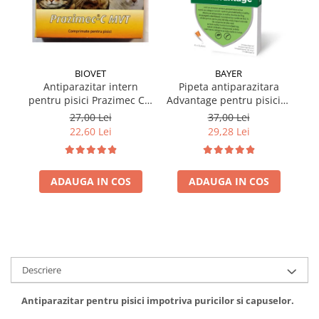
BIOVET
BAYER
Antiparazitar intern
Pipeta antiparazitara
pentru pisici Prazimec C x
Advantage pentru pisici &
Pa
4 comprimate
iepuri ≤ 4 kg ( 1 pipeta )
27,00 Lei
37,00 Lei
22,60 Lei
29,28 Lei
ADAUGA IN COS
ADAUGA IN COS
Descriere
Antiparazitar pentru pisici impotriva puricilor si capuselor.