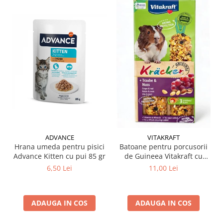
ADVANCE
VITAKRAFT
Hrana umeda pentru pisici
Batoane pentru porcusorii
Advance Kitten cu pui 85 gr
de Guineea Vitakraft cu
struguri & nuci 2 buc
6,50 Lei
11,00 Lei
ADAUGA IN COS
ADAUGA IN COS