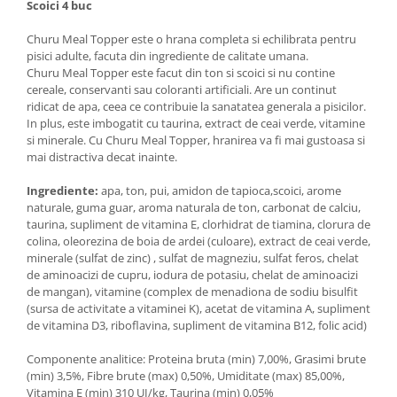
Scoici 4 buc
Churu Meal Topper este o hrana completa si echilibrata pentru
pisici adulte, facuta din ingrediente de calitate umana.
Churu Meal Topper este facut din ton si scoici si nu contine
cereale, conservanti sau coloranti artificiali. Are un continut
ridicat de apa, ceea ce contribuie la sanatatea generala a pisicilor.
In plus, este imbogatit cu taurina, extract de ceai verde, vitamine
si minerale. Cu Churu Meal Topper, hranirea va fi mai gustoasa si
mai distractiva decat inainte.
Ingrediente:
apa, ton, pui, amidon de tapioca,scoici, arome
naturale, guma guar, aroma naturala de ton, carbonat de calciu,
taurina, supliment de vitamina E, clorhidrat de tiamina, clorura de
colina, oleorezina de boia de ardei (culoare), extract de ceai verde,
minerale (sulfat de zinc) , sulfat de magneziu, sulfat feros, chelat
de aminoacizi de cupru, iodura de potasiu, chelat de aminoacizi
de mangan), vitamine (complex de menadiona de sodiu bisulfit
(sursa de activitate a vitaminei K), acetat de vitamina A, supliment
de vitamina D3, riboflavina, supliment de vitamina B12, folic acid)
Componente analitice: Proteina bruta (min) 7,00%, Grasimi brute
(min) 3,5%, Fibre brute (max) 0,50%, Umiditate (max) 85,00%,
Vitamina E (min) 310 UI/kg, Taurina (min) 0,05%