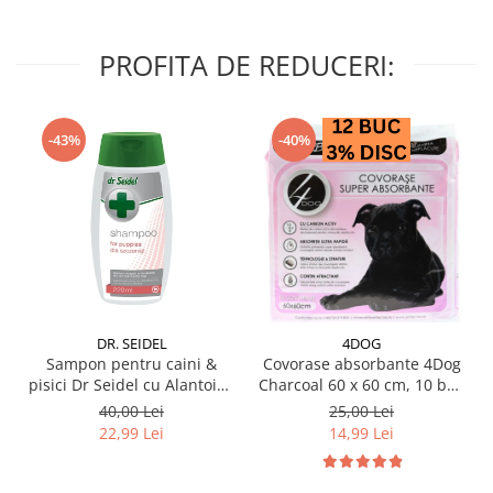
PROFITA DE REDUCERI:
-43%
-40%
DR. SEIDEL
4DOG
Sampon pentru caini &
Covorase absorbante 4Dog
pisici Dr Seidel cu Alantoina
Charcoal 60 x 60 cm, 10 buc
220 ml
/ pachet
40,00 Lei
25,00 Lei
22,99 Lei
14,99 Lei