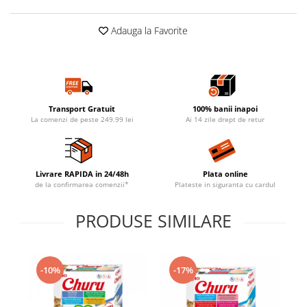
Adauga la Favorite
Transport Gratuit
100% banii inapoi
La comenzi de peste 249.99 lei
Ai 14 zile drept de retur
Livrare RAPIDA in 24/48h
Plata online
de la confirmarea comenzii*
Plateste in siguranta cu cardul
PRODUSE SIMILARE
-10%
-17%