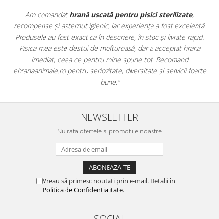
zate
,
Apreciez foarte mult faptul că pe
ehranaanimale.ro
găsesc
xcelentă.
doar hrană, ci și produse din
farmacia veterinară
:
e rapid.
antiparazitare, suplimente și soluții de îngrijire. Este foart
 hrana
comod să pot comanda tot ce am nevoie pentru animalul 
nd
dintr-un singur loc. Livrarea a fost rapidă, iar produsele au f
ii foarte
originale și în termen. Magazin serios, bine organizat și foarte
pentru orice stăpân de animale.
NEWSLETTER
Nu rata ofertele si promotiile noastre
Vreau să primesc noutati prin e-mail. Detalii în
Politica de Confidențialitate
.
SOCIAL