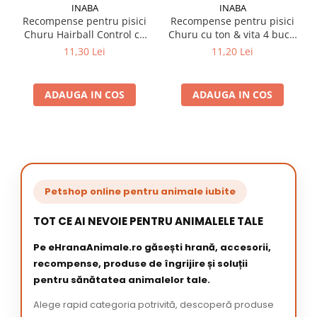
INABA
INABA
Recompense pentru pisici
Recompense pentru pisici
Churu Hairball Control cu
Churu cu ton & vita 4 buc x
pui 4 buc x 14 gr
14 gr
11,30 Lei
11,20 Lei
ADAUGA IN COS
ADAUGA IN COS
Petshop online pentru animale iubite
TOT CE AI NEVOIE PENTRU ANIMALELE TALE
Pe eHranaAnimale.ro găsești hrană, accesorii,
recompense, produse de îngrijire și soluții
pentru sănătatea animalelor tale.
Alege rapid categoria potrivită, descoperă produse