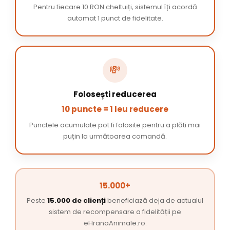
Pentru fiecare 10 RON cheltuiți, sistemul îți acordă
automat 1 punct de fidelitate.
💸
Folosești reducerea
10 puncte = 1 leu reducere
Punctele acumulate pot fi folosite pentru a plăti mai
puțin la următoarea comandă.
15.000+
Peste
15.000 de clienți
beneficiază deja de actualul
sistem de recompensare a fidelității pe
eHranaAnimale.ro.