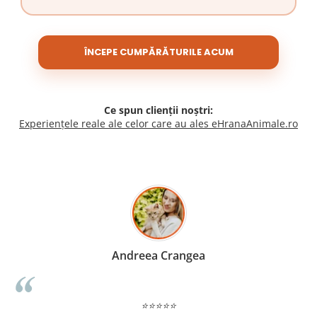
ÎNCEPE CUMPĂRĂTURILE ACUM
Ce spun clienții noștri:
Experiențele reale ale celor care au ales eHranaAnimale.ro
Madalina Stancea
⭐⭐⭐⭐⭐