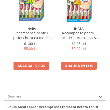
INABA
INABA
Recompense pentru
Recompense pentru
pisici Churu cu ton 20
pisici Churu cu ton &
pi
tubes
fructe de mare 20 tubes
61,00 Lei
61,08 Lei
55,00 Lei
50,99 Lei
ADAUGA IN COS
ADAUGA IN COS
Descriere
Churu Meal Topper Recompensa Cremoasa Reteta Ton si