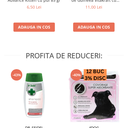
Advance Kitten cu pui 85 gr
de Guineea Vitakraft cu
struguri & nuci 2 buc
6,50 Lei
11,00 Lei
ADAUGA IN COS
ADAUGA IN COS
PROFITA DE REDUCERI:
-43%
-40%
DR. SEIDEL
4DOG