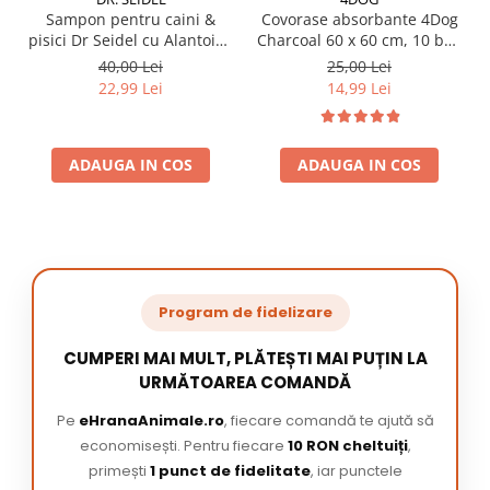
Sampon pentru caini &
Covorase absorbante 4Dog
pisici Dr Seidel cu Alantoina
Charcoal 60 x 60 cm, 10 buc
220 ml
/ pachet
40,00 Lei
25,00 Lei
22,99 Lei
14,99 Lei
ADAUGA IN COS
ADAUGA IN COS
Program de fidelizare
CUMPERI MAI MULT, PLĂTEȘTI MAI PUȚIN LA
URMĂTOAREA COMANDĂ
Pe
eHranaAnimale.ro
, fiecare comandă te ajută să
economisești. Pentru fiecare
10 RON cheltuiți
,
primești
1 punct de fidelitate
, iar punctele