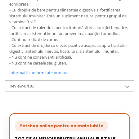
echilibrată.
- Cu drojdie de bere pentru sănătatea digestivă și fortificarea
sistemului imunitar. Este un supliment natural pentru grupul de
vitamine B și D.
- Cu extract de calendula pentru îmbunătățirea funcției hepatice,
fortificarea sistemul imunitar, prevenirea apariției tumorilor.
- Continut ridicat de carne.
- Cu extract de drojdie cu efecte pozitive asupra asupra tractului
digestiv, sistemului nervos, ficatului si a sistemului imunitar.
- Nu contine conservanti artificiali.
- Nu contine cereale sau gluten.
Informatii conformitate produs
Review-uri
(0)
Petshop online pentru animale iubite
TOT CE AI NEVOIE PENTRU ANIMALELE TALE