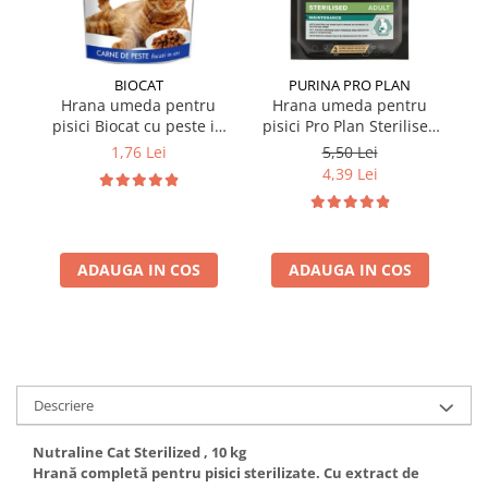
BIOCAT
PURINA PRO PLAN
Hrana umeda pentru
Hrana umeda pentru
pisici Biocat cu peste in
pisici Pro Plan Sterilised
p
sos 100 gr
Nutrisavour cu pui in sos
Nu
1,76 Lei
5,50 Lei
85 gr
4,39 Lei
ADAUGA IN COS
ADAUGA IN COS
Descriere
Nutraline Cat Sterilized , 10 kg
Hrană completă pentru pisici sterilizate. Cu extract de