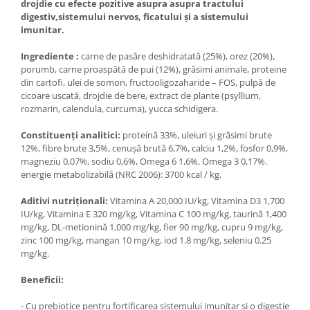
drojdie cu efecte pozitive asupra asupra tractului
digestiv,sistemului nervos, ficatului şi a sistemului
imunitar.
Ingrediente :
carne de pasăre deshidratată (25%), orez (20%),
porumb, carne proaspătă de pui (12%), grăsimi animale, proteine
din cartofi, ulei de somon, fructooligozaharide – FOS, pulpă de
cicoare uscată, drojdie de bere, extract de plante (psyllium,
rozmarin, calendula, curcuma), yucca schidigera.
Constituenți analitici:
proteină 33%, uleiuri și grăsimi brute
12%, fibre brute 3,5%, cenușă brută 6,7%, calciu 1,2%, fosfor 0,9%,
magneziu 0,07%, sodiu 0,6%, Omega 6 1,6%, Omega 3 0,17%.
energie metabolizabilă (NRC 2006): 3700 kcal / kg.
Aditivi nutriţionali:
Vitamina A 20,000 IU/kg, Vitamina D3 1,700
IU/kg, Vitamina E 320 mg/kg, Vitamina C 100 mg/kg, taurină 1,400
mg/kg, DL-metionină 1,000 mg/kg, fier 90 mg/kg, cupru 9 mg/kg,
zinc 100 mg/kg, mangan 10 mg/kg, iod 1.8 mg/kg, seleniu 0.25
mg/kg.
Beneficii:
- Cu prebiotice pentru fortificarea sistemului imunitar și o digestie