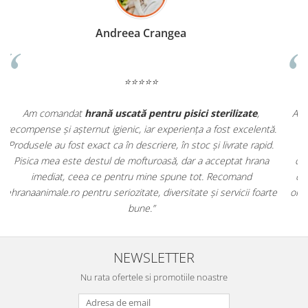
Madalina Stancea
⭐⭐⭐⭐⭐
Apreciez foarte mult faptul că pe
ehranaanimale.ro
găsesc nu
.
doar hrană, ci și produse din
farmacia veterinară
:
antiparazitare, suplimente și soluții de îngrijire. Este foarte
comod să pot comanda tot ce am nevoie pentru animalul meu
m
dintr-un singur loc. Livrarea a fost rapidă, iar produsele au fost
e
originale și în termen. Magazin serios, bine organizat și foarte util
pentru orice stăpân de animale.
NEWSLETTER
Nu rata ofertele si promotiile noastre