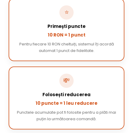
⭐
Primești puncte
10 RON = 1 punct
Pentru fiecare 10 RON cheltuiți, sistemul îți acordă
automat 1 punct de fidelitate.
💸
Folosești reducerea
10 puncte = 1 leu reducere
Punctele acumulate pot fi folosite pentru a plăti mai
puțin la următoarea comandă.