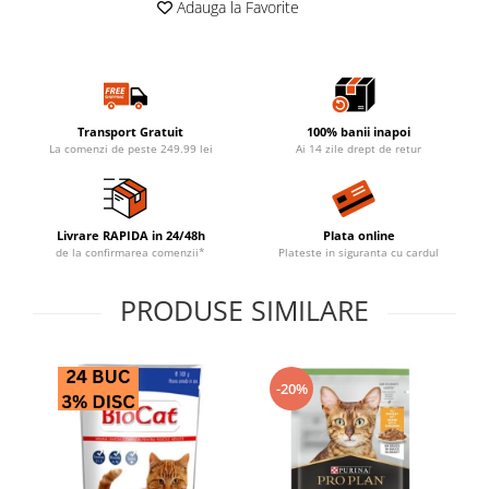
Adauga la Favorite
Transport Gratuit
100% banii inapoi
La comenzi de peste 249.99 lei
Ai 14 zile drept de retur
Livrare RAPIDA in 24/48h
Plata online
de la confirmarea comenzii*
Plateste in siguranta cu cardul
PRODUSE SIMILARE
-20%