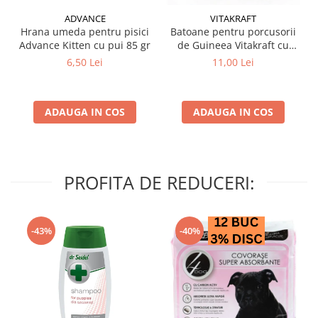
ADVANCE
VITAKRAFT
Hrana umeda pentru pisici
Batoane pentru porcusorii
Advance Kitten cu pui 85 gr
de Guineea Vitakraft cu
struguri & nuci 2 buc
6,50 Lei
11,00 Lei
ADAUGA IN COS
ADAUGA IN COS
PROFITA DE REDUCERI:
-43%
-40%