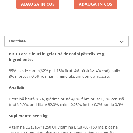
ADAUGA IN COS
ADAUGA IN COS
Descriere
BRIT Care Fileuri în gelatină de cod și păstrăv 85 g
Ingrediente:
85% file de carne (62% pui, 15% ficat, 4% păstrăv, 4% cod), bulion,
3% morcovi, 0,5% rozmarin, minerale, amidon de mazăre.
Analiză:
Proteină brută 8,5%, grăsime brută 4,0%, fibre brute 0,5%, cenușă
brută 2,0%, umiditate 82,0%, calciu 0,25%, fosfor 0,2%, sodiu 0,3%.
Suplimente per 1 kg:
Vitamina D3 (3a671) 250 UI, vitamina E (3a700) 150 mg, biotină
(3a880) 0,5 mg, zinc (3b606) 12 mg, mangan (3b504) 3 mg, fier