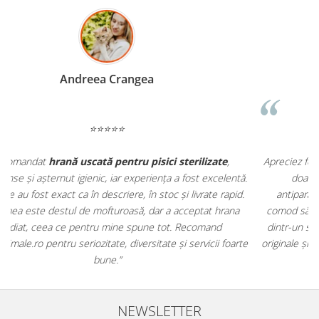
Madalina Stancea
⭐⭐⭐⭐⭐
Apreciez foarte mult faptul că pe
ehranaanimale.ro
găsesc nu
.
doar hrană, ci și produse din
farmacia veterinară
:
antiparazitare, suplimente și soluții de îngrijire. Este foarte
comod să pot comanda tot ce am nevoie pentru animalul meu
m
dintr-un singur loc. Livrarea a fost rapidă, iar produsele au fost
e
originale și în termen. Magazin serios, bine organizat și foarte util
t
pentru orice stăpân de animale.
NEWSLETTER