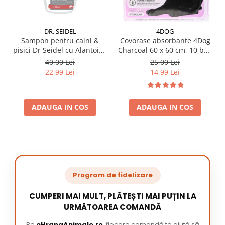
DR. SEIDEL
4DOG
Sampon pentru caini &
Covorase absorbante 4Dog
pisici Dr Seidel cu Alantoina
Charcoal 60 x 60 cm, 10 buc
220 ml
/ pachet
40,00 Lei
25,00 Lei
22,99 Lei
14,99 Lei
ADAUGA IN COS
ADAUGA IN COS
Program de fidelizare
CUMPERI MAI MULT, PLĂTEȘTI MAI PUȚIN LA
URMĂTOAREA COMANDĂ
Pe
eHranaAnimale.ro
, fiecare comandă te ajută să