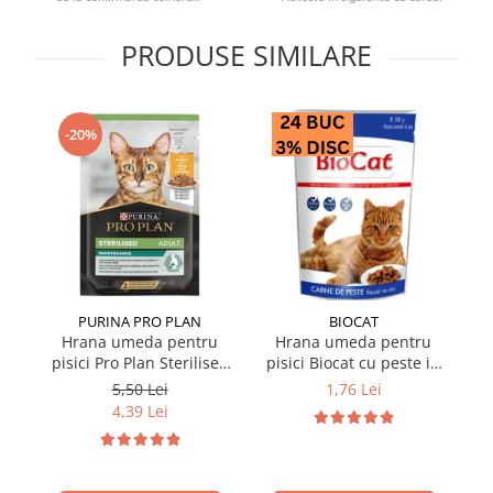
PRODUSE SIMILARE
-20%
PURINA PRO PLAN
BIOCAT
Hrana umeda pentru
Hrana umeda pentru
pisici Pro Plan Sterilised
pisici Biocat cu peste in
p
Nutrisavour cu pui in sos
sos 100 gr
Nu
5,50 Lei
1,76 Lei
85 gr
4,39 Lei