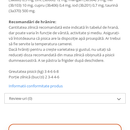
(3b103) 10 mg, cupru (3b406) 0,4 mg, iod (3b201) 0,7 mg, taurină
(3a370) 500 mg.
Recomandări de hrănire:
Cantitatea zilnică recomandată este indicată în tabelul de hrană,
dar poate varia în funcție de vârstă, activitate și mediu. Asigurați-
vă întotdeauna că pisica are la dispoziție apă proaspătă. Ar trebui
să fie servite la temperatura camerei.
Dacă hrăniți pentru a crește varietatea și gustul, nu uitați să
reduceți doza recomandată din masa zilnică obișnuită a pisicii
dumneavoastră. A se păstra la frigider după deschidere.
Greutatea pisicii (kg) 3 4-6 6-8
Porție zilnică (buc/zi) 2 3-4 4-6
Informatii conformitate produs
Review-uri
(0)