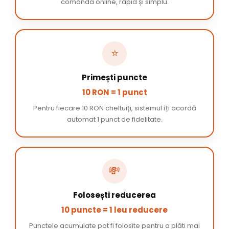
comanda online, rapid și simplu.
⭐
Primești puncte
10 RON = 1 punct
Pentru fiecare 10 RON cheltuiți, sistemul îți acordă
automat 1 punct de fidelitate.
💸
Folosești reducerea
10 puncte = 1 leu reducere
Punctele acumulate pot fi folosite pentru a plăti mai