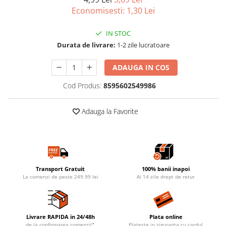
Economisesti:
1,30
Lei
IN STOC
Durata de livrare:
1-2 zile lucratoare
ADAUGA IN COS
Cod Produs:
8595602549986
Adauga la Favorite
Transport Gratuit
100% banii inapoi
La comenzi de peste 249.99 lei
Ai 14 zile drept de retur
Livrare RAPIDA in 24/48h
Plata online
de la confirmarea comenzii*
Plateste in siguranta cu cardul