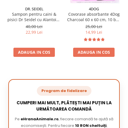
DR. SEIDEL
4DOG
Sampon pentru caini &
Covorase absorbante 4Dog
pisici Dr Seidel cu Alantoina
Charcoal 60 x 60 cm, 10 buc
220 ml
/ pachet
40,00 Lei
25,00 Lei
22,99 Lei
14,99 Lei
ADAUGA IN COS
ADAUGA IN COS
Program de fidelizare
CUMPERI MAI MULT, PLĂTEȘTI MAI PUȚIN LA
URMĂTOAREA COMANDĂ
Pe
eHranaAnimale.ro
, fiecare comandă te ajută să
economisești. Pentru fiecare
10 RON cheltuiți
,