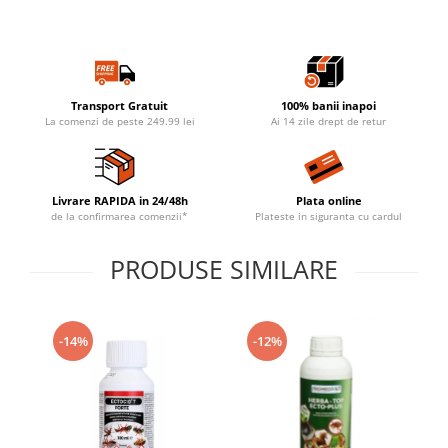
Transport Gratuit
100% banii inapoi
La comenzi de peste 249.99 lei
Ai 14 zile drept de retur
Livrare RAPIDA in 24/48h
Plata online
de la confirmarea comenzii*
Plateste in siguranta cu cardul
PRODUSE SIMILARE
-14%
-12%