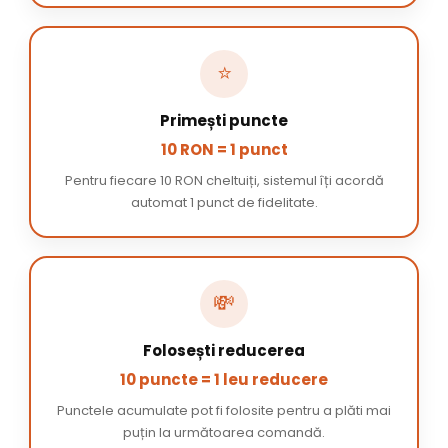
⭐
Primești puncte
10 RON = 1 punct
Pentru fiecare 10 RON cheltuiți, sistemul îți acordă
automat 1 punct de fidelitate.
💸
Folosești reducerea
10 puncte = 1 leu reducere
Punctele acumulate pot fi folosite pentru a plăti mai
puțin la următoarea comandă.