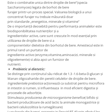
Este o combinatie unica dintre drojdie de bere”(specia
Saccharomyces) legata de borhot de bere
furajer printr-un proces special. Valoarea biologică a unui
concentrat furajer nu trebuie măsurată doar
prin standarde „energetice, minerale și vitamine”
De o importanță deosebită pentru performanța animalelor este
biodisponibilitatea nutrienților și a
ingredientelor active, care sunt crescute în mod esențial prin
utilizarea de drojdie de bere si a
componentelor dietetice din borhotul de bere. Amestecul este in
primul rand un purtator de
ingrediente active (enzyme,vitamine,aminoacizi, minerale si
oligoelemente) si abia apoi un furnizor de
nutrienti.
Prebiotic si dietetic:
Se distinge prin conținutul său ridicat de 1.3 -1.6-beta-D-glucan și
Manan oligozaharide din peretii celulelor de drojdie de bere
.
Ingredientele prebiotice
acționează ca substrat pentru microflora
in intestin si rumen, si influenteaza in mod eficient digestia și
procesele de adsorbție.
Stimuleaza
producerea de microorganisme benefice
( bifido și
bacterii producătoare de acid lactic la animale monogastrice și
bacterii celulozolitice la rumegătoare)
Lupulonele din hamei prezente in Drovid BT 40 prin efectul lor