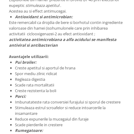
eupeptic
stimuleaza apetitul .
Acestea au si effect antimucegai.
Antioxidant si antimicrobian:
Este remercabil ca drojdia de bere si borhotul contin ingrediente
valoroase din hamei (isohumulonele care prin inhibarea
activitatii ciclooxigenazei-2 au efect antioxidant ;
activitatea antimicrobiana a alfa acidului se manifesta
antiviral si antibacterian
Avantajele utilizarii:
Pui broiler:
Creste apetitul si aportul de hrana
Spor mediu zilnic ridicat
Regleaza digestia
Scade rata mortalitatii
Creste rezistenta la boli
Porci:
Imbunatateste rata conversiei furajului si sporul de crestere
Stimuleaza estrul scroafelor si reduce intoarcerile la
insamantare
Reduce expunerile la mucegaiul din furaje
Scade pierderile in crestere
Rumegatoare: