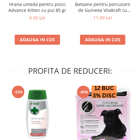
Hrana umeda pentru pisici
Batoane pentru porcusorii
Advance Kitten cu pui 85 gr
de Guineea Vitakraft cu
struguri & nuci 2 buc
6,50 Lei
11,00 Lei
ADAUGA IN COS
ADAUGA IN COS
PROFITA DE REDUCERI:
-43%
-40%