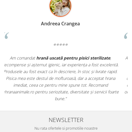
Madalina Stancea
⭐⭐⭐⭐⭐
Apreciez foarte mult faptul că pe
ehranaanimale.ro
găsesc nu
.
doar hrană, ci și produse din
farmacia veterinară
:
antiparazitare, suplimente și soluții de îngrijire. Este foarte
comod să pot comanda tot ce am nevoie pentru animalul meu
m
dintr-un singur loc. Livrarea a fost rapidă, iar produsele au fost
e
originale și în termen. Magazin serios, bine organizat și foarte util
t
pentru orice stăpân de animale.
NEWSLETTER
Nu rata ofertele si promotiile noastre