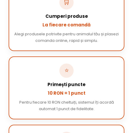
🛒
Cumperi produse
La fiecare comandă
Alegi produsele potrivite pentru animalul tău și plasezi
comanda online, rapid și simplu.
⭐
Primești puncte
10 RON = 1 punct
Pentru fiecare 10 RON cheltuiți, sistemul îți acordă
automat 1 punct de fidelitate.