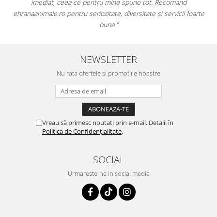
and
dintr-un singur loc. Livrarea a fost rapidă, iar produsele au 
cii foarte
originale și în termen. Magazin serios, bine organizat și foart
pentru orice stăpân de animale.
NEWSLETTER
Nu rata ofertele si promotiile noastre
Vreau să primesc noutati prin e-mail. Detalii în
Politica de Confidențialitate
.
SOCIAL
Urmareste-ne in social media