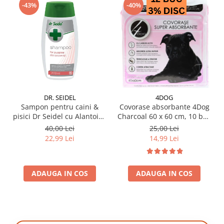
-43%
-40%
DR. SEIDEL
4DOG
Sampon pentru caini &
Covorase absorbante 4Dog
pisici Dr Seidel cu Alantoina
Charcoal 60 x 60 cm, 10 buc
220 ml
/ pachet
40,00 Lei
25,00 Lei
22,99 Lei
14,99 Lei
ADAUGA IN COS
ADAUGA IN COS