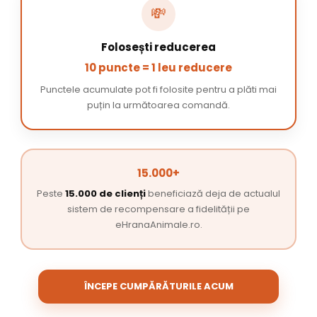
💸
Folosești reducerea
10 puncte = 1 leu reducere
Punctele acumulate pot fi folosite pentru a plăti mai
puțin la următoarea comandă.
15.000+
Peste
15.000 de clienți
beneficiază deja de actualul
sistem de recompensare a fidelității pe
eHranaAnimale.ro.
ÎNCEPE CUMPĂRĂTURILE ACUM