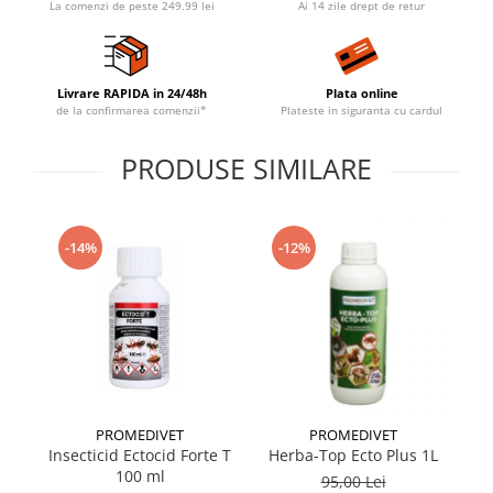
La comenzi de peste 249.99 lei
Ai 14 zile drept de retur
Livrare RAPIDA in 24/48h
Plata online
de la confirmarea comenzii*
Plateste in siguranta cu cardul
PRODUSE SIMILARE
-14%
-12%
PROMEDIVET
PROMEDIVET
Insecticid Ectocid Forte T
Herba-Top Ecto Plus 1L
100 ml
95,00 Lei