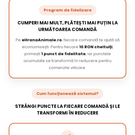
Program de fidelizare
CUMPERI MAI MULT, PLĂTEȘTI MAI PUȚIN LA
URMĂTOAREA COMANDĂ
Pe
eHranaAnimale.ro
, fiecare comandă te ajută să
economisești. Pentru fiecare
10 RON cheltuiți
,
primești
1 punct de fidelitate
, iar punctele
acumulate se transformă în reducere pentru
comenzile viitoare.
Cum funcționează sistemul?
STRÂNGI PUNCTE LA FIECARE COMANDĂ ȘI LE
TRANSFORMI ÎN REDUCERE