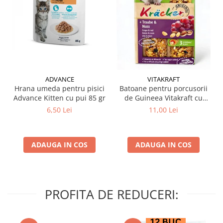
ADVANCE
VITAKRAFT
Hrana umeda pentru pisici
Batoane pentru porcusorii
Advance Kitten cu pui 85 gr
de Guineea Vitakraft cu
struguri & nuci 2 buc
6,50 Lei
11,00 Lei
ADAUGA IN COS
ADAUGA IN COS
PROFITA DE REDUCERI: