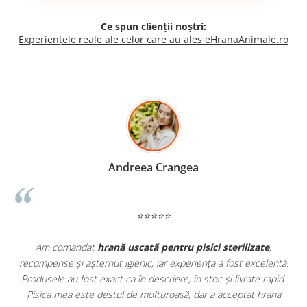
Ce spun clienții noștri:
Experiențele reale ale celor care au ales eHranaAnimale.ro
Madalina Stancea
⭐⭐⭐⭐⭐
izate
,
Apreciez foarte mult faptul că pe
ehranaanimale.ro
găses
excelentă.
doar hrană, ci și produse din
farmacia veterinară
:
te rapid.
antiparazitare, suplimente și soluții de îngrijire. Este foar
t hrana
comod să pot comanda tot ce am nevoie pentru animalul