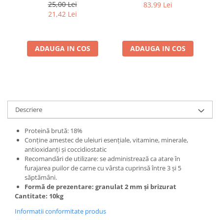
25,00 Lei
83,99 Lei
21,42 Lei
ADAUGA IN COS
ADAUGA IN COS
Descriere
Proteină brută: 18%
Conține amestec de uleiuri esențiale, vitamine, minerale,
antioxidanţi și coccidiostatic
Recomandări de utilizare: se administrează ca atare în
furajarea puilor de carne cu vârsta cuprinsă între 3 și 5
săptămâni.
Formă de prezentare: granulat 2 mm și brizurat
Cantitate: 10kg
Informatii conformitate produs