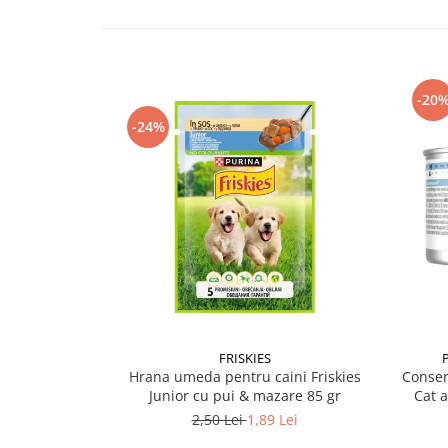
-20
-24%
FRISKIES
Hrana umeda pentru caini Friskies
Conser
Junior cu pui & mazare 85 gr
Cat 
2,50 Lei
1,89 Lei