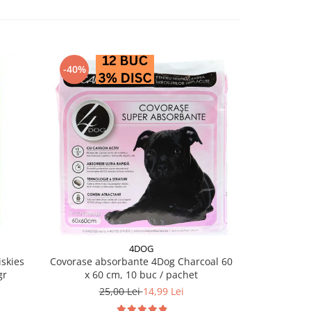
-40%
4DOG
skies
Covorase absorbante 4Dog Charcoal 60
Salam pentru 
gr
x 60 cm, 10 buc / pachet
25,00 Lei
14,99 Lei