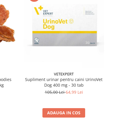
-38%
VETEXPERT
oodies
Supliment urinar pentru caini UrinoVet
Batoane pe
kg
Dog 400 mg - 30 tab
105,00 Lei
64,99 Lei
ADAUGA IN COS