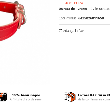
STOC EPUIZAT
Durata de livrare:
1-2 zile lucrato
Cod Produs:
6425026011658
Adauga la Favorite
100% banii inapoi
Livrare RAPIDA in 2
Ai 14 zile drept de retur
de la confirmarea come