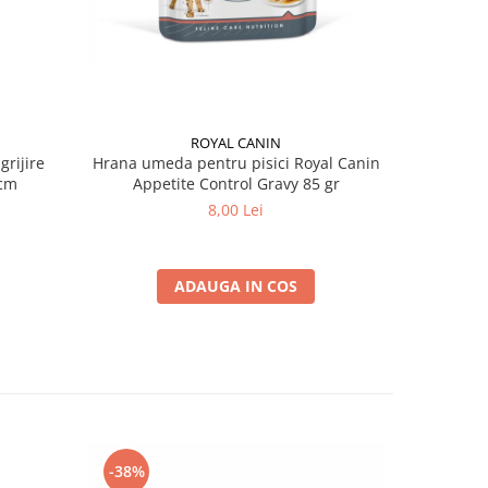
ROYAL CANIN
grijire
Hrana umeda pentru pisici Royal Canin
Hrana ume
 x 13 cm
Appetite Control Gravy 85 gr
Ag
8,00 Lei
ADAUGA IN COS
-38%