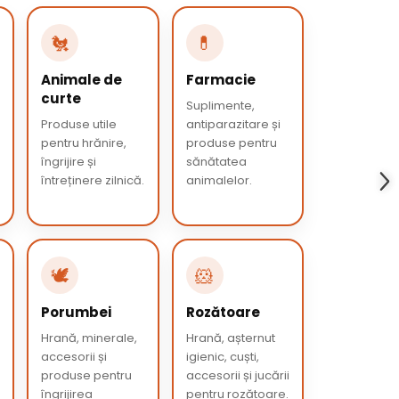
🐔
💊
Animale de
Farmacie
curte
Suplimente,
Produse utile
antiparazitare și
pentru hrănire,
produse pentru
îngrijire și
sănătatea
întreținere zilnică.
animalelor.
🕊️
🐹
Porumbei
Rozătoare
Hrană, minerale,
Hrană, așternut
accesorii și
igienic, cuști,
produse pentru
accesorii și jucării
îngrijirea
pentru rozătoare.