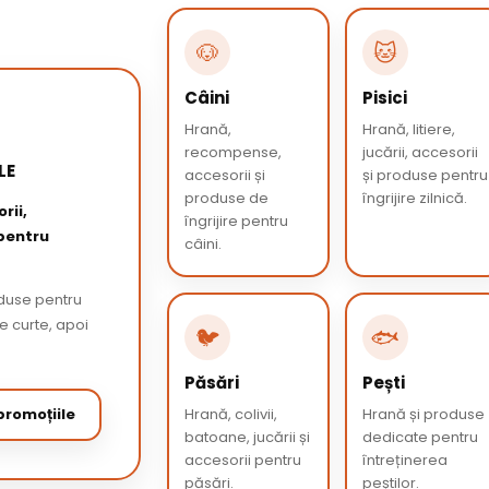
🐶
🐱
Câini
Pisici
Hrană,
Hrană, litiere,
recompense,
jucării, accesorii
LE
accesorii și
și produse pentru
produse de
îngrijire zilnică.
rii,
îngrijire pentru
 pentru
câini.
oduse pentru
de curte, apoi
🐦
🐟
Păsări
Pești
romoțiile
Hrană, colivii,
Hrană și produse
batoane, jucării și
dedicate pentru
accesorii pentru
întreținerea
păsări.
peștilor.