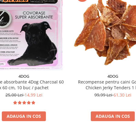
4DOG
4DOG
e absorbante 4Dog Charcoal 60
Recompense pentru caini G
x 60 cm, 10 buc / pachet
Chicken Jerky Tenders 1 
25,00 Lei
14,99 Lei
99,99 Lei
61,30 Lei
ADAUGA IN COS
ADAUGA IN COS