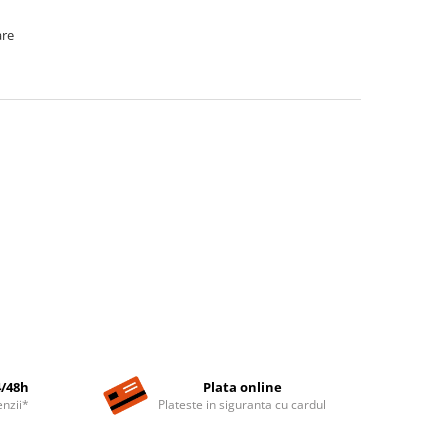
are
4/48h
Plata online
nzii*
Plateste in siguranta cu cardul