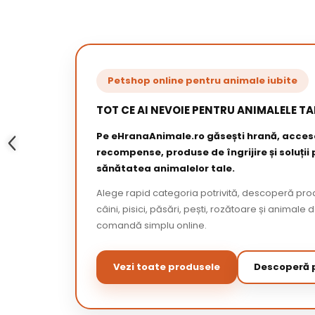
Petshop online pentru animale iubite
TOT CE AI NEVOIE PENTRU ANIMALELE TA
Pe eHranaAnimale.ro găsești hrană, acceso
recompense, produse de îngrijire și soluții
sănătatea animalelor tale.
Alege rapid categoria potrivită, descoperă pr
câini, pisici, păsări, pești, rozătoare și animale 
comandă simplu online.
Vezi toate produsele
Descoperă p