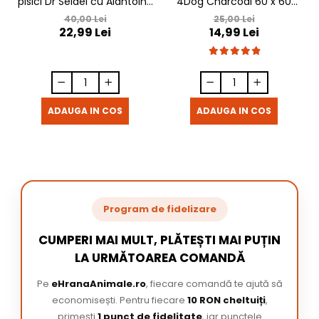
pisici Dr Seidel cu Alantoina
4Dog Charcoal 60 x 60
220 ml
cm, 10 buc / pachet
40,00 Lei
25,00 Lei
22,99 Lei
14,99 Lei
ADAUGA IN COS
ADAUGA IN COS
Program de fidelizare
CUMPERI MAI MULT, PLĂTEȘTI MAI PUȚIN
LA URMĂTOAREA COMANDĂ
Pe
eHranaAnimale.ro
, fiecare comandă te ajută să
economisești. Pentru fiecare
10 RON cheltuiți
,
primești
1 punct de fidelitate
, iar punctele