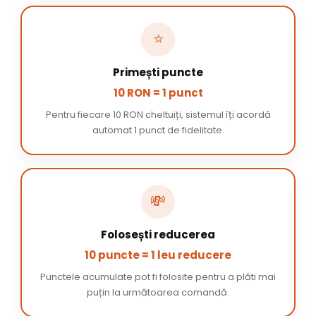
⭐
Primești puncte
10 RON = 1 punct
Pentru fiecare 10 RON cheltuiți, sistemul îți acordă
automat 1 punct de fidelitate.
💸
Folosești reducerea
10 puncte = 1 leu reducere
Punctele acumulate pot fi folosite pentru a plăti mai
puțin la următoarea comandă.