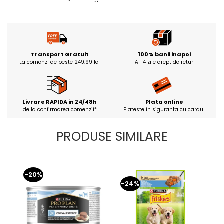
Transport Gratuit
100% banii inapoi
La comenzi de peste 249.99 lei
Ai 14 zile drept de retur
Livrare RAPIDA in 24/48h
Plata online
de la confirmarea comenzii*
Plateste in siguranta cu cardul
PRODUSE SIMILARE
-20%
-24%