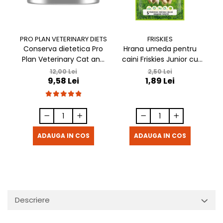
FRISKIES
PRO PLAN VETERINARY DIETS
Hrana umeda pentru
Conserva dietetica Pro
caini Friskies Junior cu
Plan Veterinary Cat and
c
pui & mazare 85 gr
Dog Convalescence 195
2,50 Lei
12,00 Lei
1,89 Lei
9,58 Lei
gr
ADAUGA IN COS
ADAUGA IN COS
Descriere