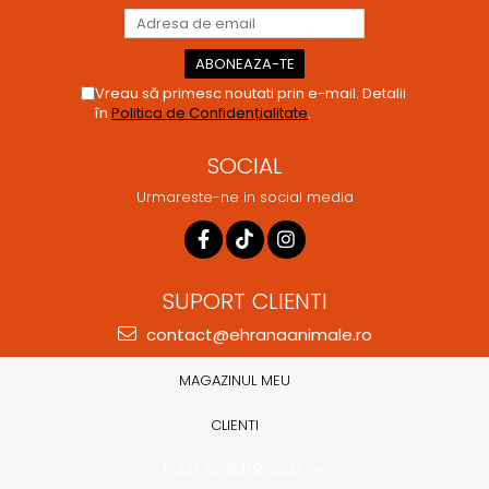
Vreau să primesc noutati prin e-mail. Detalii
în
Politica de Confidențialitate
.
SOCIAL
Urmareste-ne in social media
SUPORT CLIENTI
contact@ehranaanimale.ro
MAGAZINUL MEU
CLIENTI
DATE COMERCIALE