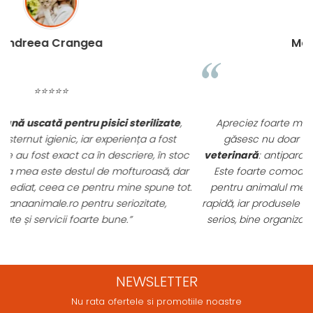
Madalina Stancea
⭐⭐⭐⭐⭐
Apreciez foarte mult faptul că pe
ehranaanimale.ro
găsesc nu doar hrană, ci și produse din
farmacia
c
veterinară
: antiparazitare, suplimente și soluții de îngrijire.
r
Este foarte comod să pot comanda tot ce am nevoie
t.
pentru animalul meu dintr-un singur loc. Livrarea a fost
rapidă, iar produsele au fost originale și în termen. Magazin
serios, bine organizat și foarte util pentru orice stăpân de
animale.
NEWSLETTER
Nu rata ofertele si promotiile noastre