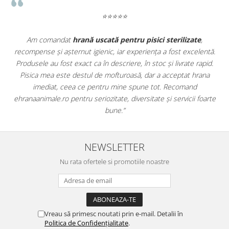
⭐⭐⭐⭐⭐
ate
,
Apreciez foarte mult faptul că pe
ehranaanimale.ro
găsesc
celentă.
doar hrană, ci și produse din
farmacia veterinară
:
 rapid.
antiparazitare, suplimente și soluții de îngrijire. Este foarte
 hrana
comod să pot comanda tot ce am nevoie pentru animalul m
nd
dintr-un singur loc. Livrarea a fost rapidă, iar produsele au fo
i foarte
originale și în termen. Magazin serios, bine organizat și foarte 
pentru orice stăpân de animale.
NEWSLETTER
Nu rata ofertele si promotiile noastre
Vreau să primesc noutati prin e-mail. Detalii în
Politica de Confidențialitate
.