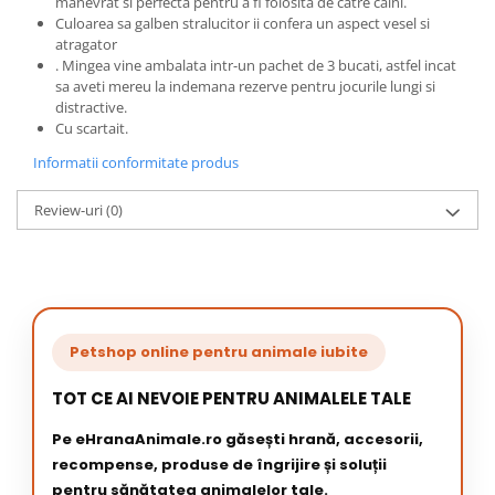
manevrat si perfecta pentru a fi folosita de catre caini.
Culoarea sa galben stralucitor ii confera un aspect vesel si
atragator
. Mingea vine ambalata intr-un pachet de 3 bucati, astfel incat
sa aveti mereu la indemana rezerve pentru jocurile lungi si
distractive.
Cu scartait.
Informatii conformitate produs
Review-uri
(0)
Petshop online pentru animale iubite
TOT CE AI NEVOIE PENTRU ANIMALELE TALE
Pe eHranaAnimale.ro găsești hrană, accesorii,
recompense, produse de îngrijire și soluții
pentru sănătatea animalelor tale.