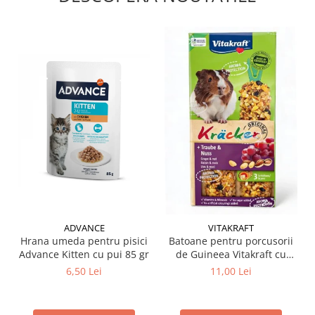
ADVANCE
VITAKRAFT
Hrana umeda pentru pisici
Batoane pentru porcusorii
Advance Kitten cu pui 85 gr
de Guineea Vitakraft cu
struguri & nuci 2 buc
6,50 Lei
11,00 Lei