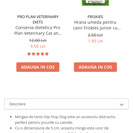
PRO PLAN VETERINARY
FRISKIES
DIETS
Hrana umeda pentru
Conserva dietetica Pro
caini Friskies Junior cu
cai
Plan Veterinary Cat and
pui & mazare 85 gr
2,50 Lei
Dog Convalescence 195
12,00 Lei
1,89 Lei
gr
9,58 Lei
ADAUGA IN COS
ADAUGA IN COS
Descriere
Mingea de tenis Hip Hop Dog este un accesoriu distractiv,
perfect pentru jocurile cu cainele.
Cu o dimensiune de 5 cm, aceasta minge este usor de