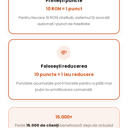
Primești puncte
10 RON = 1 punct
Pentru fiecare 10 RON cheltuiți, sistemul îți acordă
automat 1 punct de fidelitate.
💸
Folosești reducerea
10 puncte = 1 leu reducere
Punctele acumulate pot fi folosite pentru a plăti mai
puțin la următoarea comandă.
15.000+
Peste
15.000 de clienți
beneficiază deja de actualul