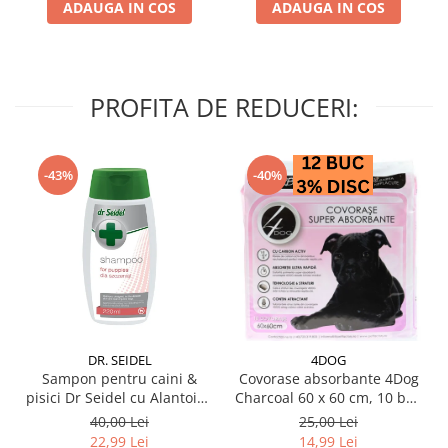
ADAUGA IN COS
ADAUGA IN COS
PROFITA DE REDUCERI:
-43%
-40%
DR. SEIDEL
4DOG
Sampon pentru caini &
Covorase absorbante 4Dog
pisici Dr Seidel cu Alantoina
Charcoal 60 x 60 cm, 10 buc
220 ml
/ pachet
40,00 Lei
25,00 Lei
22,99 Lei
14,99 Lei