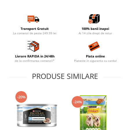
Transport Gratuit
100% banii inapoi
La comenzi de peste 249.99 lei
Ai 14 zile drept de retur
Livrare RAPIDA in 24/48h
Plata online
de la confirmarea comenzii*
Plateste in siguranta cu cardul
PRODUSE SIMILARE
-20%
-24%