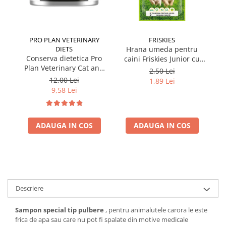
PRO PLAN VETERINARY
FRISKIES
DIETS
Hrana umeda pentru
Conserva dietetica Pro
caini Friskies Junior cu
cai
Plan Veterinary Cat and
pui & mazare 85 gr
2,50 Lei
Dog Convalescence 195
12,00 Lei
1,89 Lei
gr
9,58 Lei
ADAUGA IN COS
ADAUGA IN COS
Descriere
Sampon special tip pulbere
, pentru animalutele carora le este
frica de apa sau care nu pot fi spalate din motive medicale