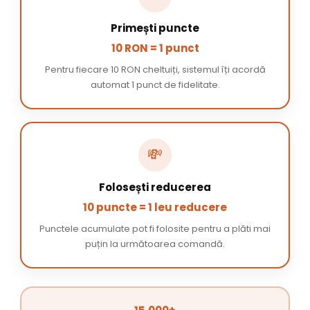
Primești puncte
10 RON = 1 punct
Pentru fiecare 10 RON cheltuiți, sistemul îți acordă
automat 1 punct de fidelitate.
💸
Folosești reducerea
10 puncte = 1 leu reducere
Punctele acumulate pot fi folosite pentru a plăti mai
puțin la următoarea comandă.