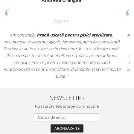
Madalina Stancea
⭐⭐⭐⭐⭐
Apreciez foarte mult faptul că pe
ehranaanimale.ro
găsesc nu
.
doar hrană, ci și produse din
farmacia veterinară
:
antiparazitare, suplimente și soluții de îngrijire. Este foarte
comod să pot comanda tot ce am nevoie pentru animalul meu
m
dintr-un singur loc. Livrarea a fost rapidă, iar produsele au fost
e
originale și în termen. Magazin serios, bine organizat și foarte util
pentru orice stăpân de animale.
NEWSLETTER
Nu rata ofertele si promotiile noastre