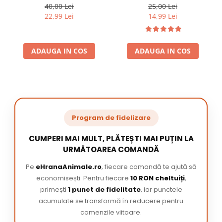
220 ml
/ pachet
40,00 Lei
25,00 Lei
22,99 Lei
14,99 Lei
ADAUGA IN COS
ADAUGA IN COS
Program de fidelizare
CUMPERI MAI MULT, PLĂTEȘTI MAI PUȚIN LA
URMĂTOAREA COMANDĂ
Pe
eHranaAnimale.ro
, fiecare comandă te ajută să
economisești. Pentru fiecare
10 RON cheltuiți
,
primești
1 punct de fidelitate
, iar punctele
acumulate se transformă în reducere pentru
comenzile viitoare.