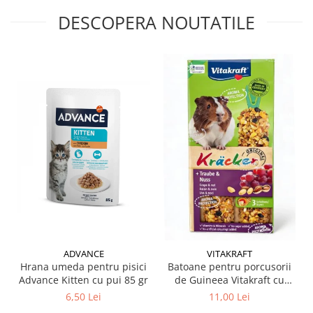
DESCOPERA NOUTATILE
ADVANCE
VITAKRAFT
Hrana umeda pentru pisici
Batoane pentru porcusorii
Advance Kitten cu pui 85 gr
de Guineea Vitakraft cu
struguri & nuci 2 buc
6,50 Lei
11,00 Lei