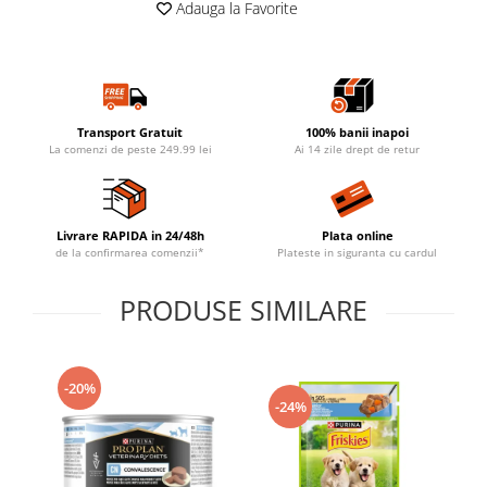
Adauga la Favorite
Transport Gratuit
100% banii inapoi
La comenzi de peste 249.99 lei
Ai 14 zile drept de retur
Livrare RAPIDA in 24/48h
Plata online
de la confirmarea comenzii*
Plateste in siguranta cu cardul
PRODUSE SIMILARE
-20%
-24%