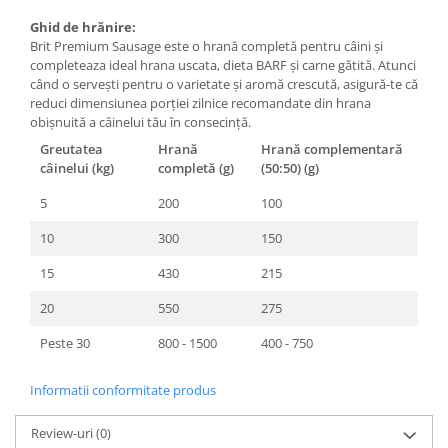
Ghid de hrănire:
Brit Premium Sausage este o hrană completă pentru câini și
completeaza ideal hrana uscata, dieta BARF și carne gătită. Atunci
când o servești pentru o varietate și aromă crescută, asigură-te că
reduci dimensiunea porției zilnice recomandate din hrana
obișnuită a câinelui tău în consecință.
Greutatea
Hrană
Hrană complementară
câinelui (kg)
completă (g)
(50:50) (g)
5
200
100
10
300
150
15
430
215
20
550
275
Peste 30
800 - 1500
400 - 750
Informatii conformitate produs
Review-uri
(0)