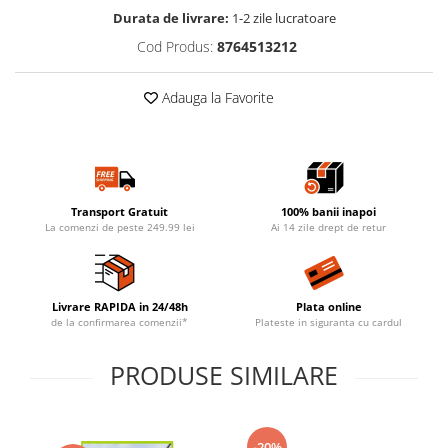
Durata de livrare:
1-2 zile lucratoare
Cod Produs:
8764513212
Adauga la Favorite
Transport Gratuit
100% banii inapoi
La comenzi de peste 249.99 lei
Ai 14 zile drept de retur
Livrare RAPIDA in 24/48h
Plata online
de la confirmarea comenzii*
Plateste in siguranta cu cardul
PRODUSE SIMILARE
-20%