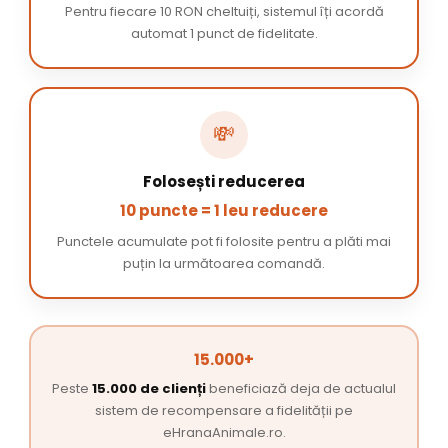
Pentru fiecare 10 RON cheltuiți, sistemul îți acordă
automat 1 punct de fidelitate.
💸
Folosești reducerea
10 puncte = 1 leu reducere
Punctele acumulate pot fi folosite pentru a plăti mai
puțin la următoarea comandă.
15.000+
Peste
15.000 de clienți
beneficiază deja de actualul
sistem de recompensare a fidelității pe
eHranaAnimale.ro.