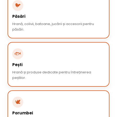
🐦
Păsări
Hrană, colivii, batoane, jucării și accesorii pentru
păsări.
🐟
Pești
Hrană și produse dedicate pentru întreținerea
peștilor.
🕊️
Porumbei