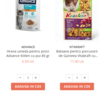
ADVANCE
VITAKRAFT
Hrana umeda pentru pisici
Batoane pentru porcusorii
Advance Kitten cu pui 85 gr
de Guineea Vitakraft cu
struguri & nuci 2 buc
6,50 Lei
11,00 Lei
ADAUGA IN COS
ADAUGA IN COS