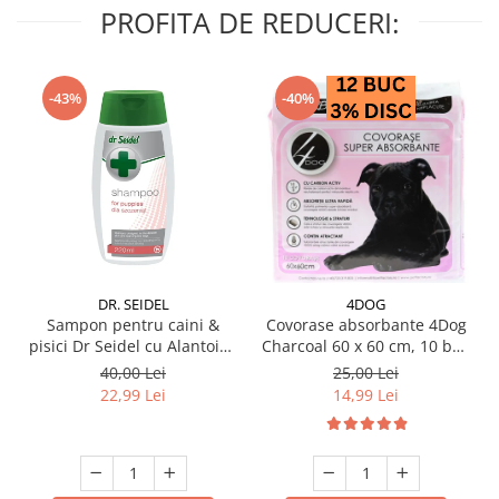
PROFITA DE REDUCERI:
-43%
-40%
DR. SEIDEL
4DOG
Sampon pentru caini &
Covorase absorbante 4Dog
pisici Dr Seidel cu Alantoina
Charcoal 60 x 60 cm, 10 buc
220 ml
/ pachet
40,00 Lei
25,00 Lei
22,99 Lei
14,99 Lei