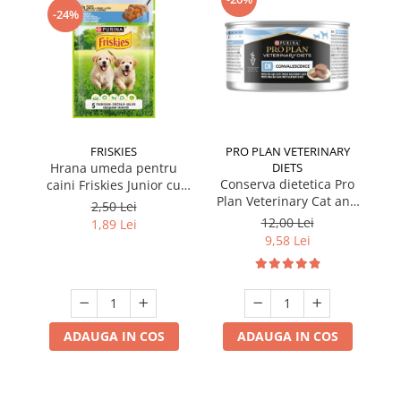
-24%
FRISKIES
PRO PLAN VETERINARY
Hrana umeda pentru
DIETS
Conserva dietetica Pro
caini Friskies Junior cu
Plan Veterinary Cat and
pui & mazare 85 gr
2,50 Lei
Dog Convalescence 195
12,00 Lei
1,89 Lei
gr
9,58 Lei
ADAUGA IN COS
ADAUGA IN COS