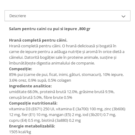
Descriere
Salam pentru caini cu pui si iepure ,800 gr
Hrană completă pentru câini.
Hrană completă pentru câini. O hrană delicioasă și bogată în
carne de iepure pentru a adăuga nutriție și aromă în orice dietă a
câinelui. Datorită bogăției sale în proteine animale, susține și
îmbunătățește digestia animalului de companie.
Compoziție:
85% pui (carne de pui, ficat, inimi, gâturi, stomacuri), 10% iepure,
3.6% orez, 0.9% supă, 0.5% colagen
Ingrediente analitice:
umiditate 68.0%, proteină brută 12.0%, grăsime brută 9.5%,
cenușă brută 5.0%, fibre brute 0.5%
Compoziție nutritională:
vitamina D3 (E671) 250 UI, vitamina E (3a700) 100 mg, zinc (3b606)
12 mg, fier (E1) 10 mg, mangan (E5) 2 mg, iod (3b201) 0.7 mg,
cupru (E4) 0.5 mg, biotină (3a880) 0.2 mg
Energie metabolizabilă:
1505 kcal/kg