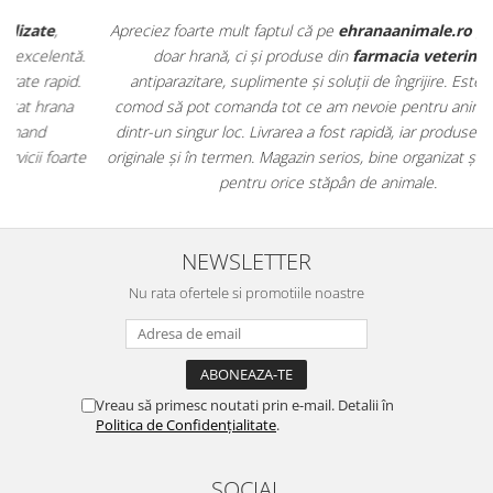
Apreciez foarte mult faptul că pe
ehranaanimale.ro
găsesc nu
.
doar hrană, ci și produse din
farmacia veterinară
:
antiparazitare, suplimente și soluții de îngrijire. Este foarte
comod să pot comanda tot ce am nevoie pentru animalul meu
m
dintr-un singur loc. Livrarea a fost rapidă, iar produsele au fost
e
originale și în termen. Magazin serios, bine organizat și foarte util
t
pentru orice stăpân de animale.
NEWSLETTER
Nu rata ofertele si promotiile noastre
Vreau să primesc noutati prin e-mail. Detalii în
Politica de Confidențialitate
.
SOCIAL