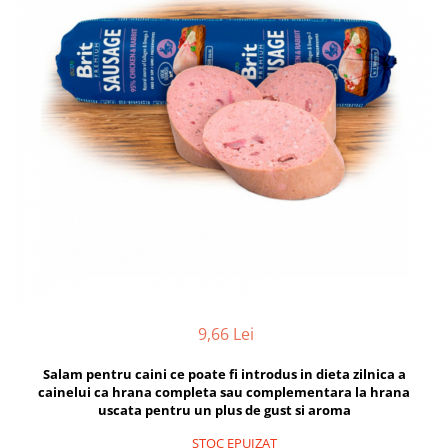
Hrana uscata
Hrana umeda
Hrana uscata caini
Hrana uscata
Hrana umeda pisici
Caine Junior
Caine Adult
Pisica Adult
Caine Senior
Pisica Junior
Oferta 2 saci
Pisica Senior
Igiena caini
Pisica Sterilizata
Ingrijire pisici
Cosmetica & produse de igiena
Covorase & Scutece
Asternut igienic
Solutii auriculare
Igiena pisici
Solutii curatare
Sampoane pisici
Solutii dentare
Oferte
9,66 Lei
Solutii oftalmice
Recompense pisici
Oferte
Salam pentru caini ce poate fi introdus in dieta zilnica a
Recompense caini
cainelui ca hrana completa sau complementara la hrana
uscata pentru un plus de gust si aroma
STOC EPUIZAT