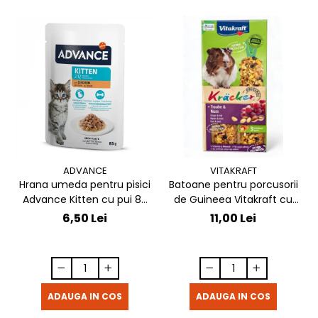
ADVANCE
VITAKRAFT
Hrana umeda pentru pisici
Batoane pentru porcusorii
Advance Kitten cu pui 85
de Guineea Vitakraft cu
gr
struguri & nuci 2 buc
6,50 Lei
11,00 Lei
ADAUGA IN COS
ADAUGA IN COS