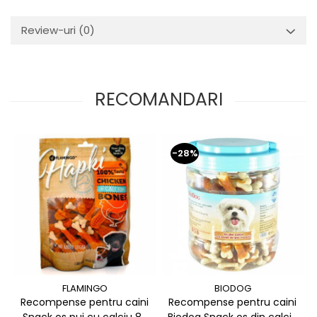
Review-uri
(0)
RECOMANDARI
-28%
FLAMINGO
BIODOG
Recompense pentru caini
Recompense pentru caini
Snack os pui cu calciu 85
Biodog Snack os din calciu