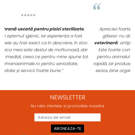
⭐⭐⭐⭐⭐
Apreciez foarte mult faptul că pe
ehranaanimale.ro
găsesc nu doar hrană, ci și produse din
farmacia
c
veterinară
: antiparazitare, suplimente și soluții de îngrijire.
r
Este foarte comod să pot comanda tot ce am nevoie
t.
pentru animalul meu dintr-un singur loc. Livrarea a fost
rapidă, iar produsele au fost originale și în termen. Magazin
serios, bine organizat și foarte util pentru orice stăpân de
animale.
NEWSLETTER
Nu rata ofertele si promotiile noastre