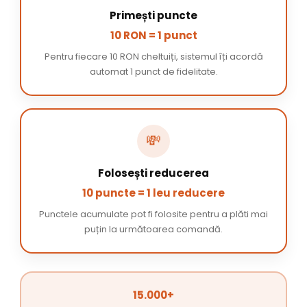
Primești puncte
10 RON = 1 punct
Pentru fiecare 10 RON cheltuiți, sistemul îți acordă
automat 1 punct de fidelitate.
💸
Folosești reducerea
10 puncte = 1 leu reducere
Punctele acumulate pot fi folosite pentru a plăti mai
puțin la următoarea comandă.
15.000+