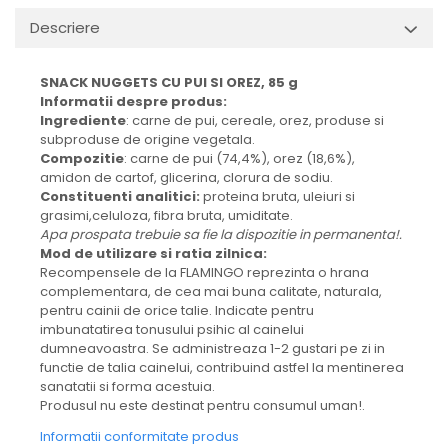
Descriere
SNACK NUGGETS CU PUI SI OREZ, 85 g
Informatii despre produs:
Ingrediente
: carne de pui, cereale, orez, produse si
subproduse de origine vegetala.
Compozitie
: carne de pui (74,4%), orez (18,6%),
amidon de cartof, glicerina, clorura de sodiu.
Constituenti analitici:
proteina bruta, uleiuri si
grasimi,celuloza, fibra bruta, umiditate.
Apa prospata trebuie sa fie la dispozitie in permanenta!.
Mod de utilizare si ratia zilnica:
Recompensele de la FLAMINGO reprezinta o hrana
complementara, de cea mai buna calitate, naturala,
pentru cainii de orice talie. Indicate pentru
imbunatatirea tonusului psihic al cainelui
dumneavoastra. Se administreaza 1-2 gustari pe zi in
functie de talia cainelui, contribuind astfel la mentinerea
sanatatii si forma acestuia.
Produsul nu este destinat pentru consumul uman!.
Informatii conformitate produs