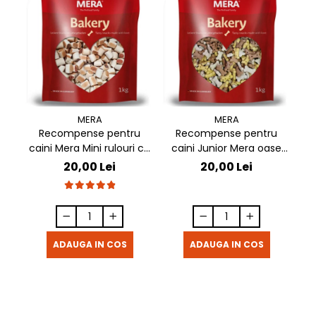
MERA
MERA
Recompense pentru
Recompense pentru
caini Mera Mini rulouri cu
caini Junior Mera oase
ca
pui, vita & peste 1 kg
cu miel & orez 1 kg
20,00 Lei
20,00 Lei
ADAUGA IN COS
ADAUGA IN COS