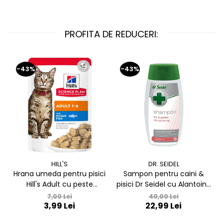
PROFITA DE REDUCERI:
-43%
-43%
HILL'S
DR. SEIDEL
Hrana umeda pentru pisici
Sampon pentru caini &
Hill's Adult cu peste
pisici Dr Seidel cu Alantoina
oceanic 85 gr
220 ml
7,00 Lei
40,00 Lei
3,99 Lei
22,99 Lei