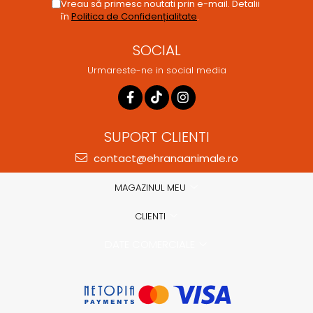
Vreau să primesc noutati prin e-mail. Detalii
în
Politica de Confidențialitate
.
SOCIAL
Urmareste-ne in social media
SUPORT CLIENTI
contact@ehranaanimale.ro
MAGAZINUL MEU
CLIENTI
DATE COMERCIALE