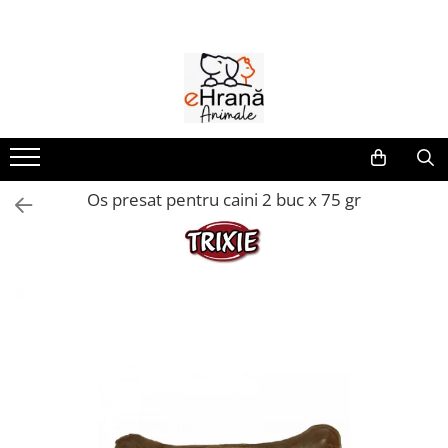
Caini
Pisici
Animale de curte
Farmacie
Pasari
Pesti
Porumbei
Rozatoare
Hrana umeda caini
Hrana uscata pisici
Accesorii
Caini
Accesorii pasari
Hrana pesti
Accesorii
Accesorii rozatoare
Caine Junior
Pisica Adult
Adapatori pentru pasari
Afectiuni digestive
Batoane pasari
Hrana
Castroane si adapatori
Caine Adult
Pisica Junior
Hranitori pentru pasari
Antiinflamatoare
Casute si jucarii
Colivii pasari
Ingrijire
Accesorii caini
Pisica Senior
Combatere daunatori
Antiparazitare
Custi si cutii transport
Os presat pentru caini 2 buc x 75 gr
Hrana pasari
Minerale
Pisica Sterilizata
Antiseptice
Asternut igienic rozatoare
Botnite caini
Hrana pasari
Hrana canari
Accesorii pisici
Suplimente & Vitamine
Castroane & boluri
Batoane rozatoare
Suplimente & Vitamine
Hrana nimfa
Suport Articulatii
Culcusuri & saltele
Ansambluri
Hrana rozatoare
Hrana pasari exotice
Pisici
Custi & genti de transport
Castroane & boluri
Hrana perusi
Hrana hamsteri
Hainute caini
Culcusuri & saltele
Afectiuni digestive
Jucarii pasari
Hrana iepuri
Jucarii caini
Jucarii
Antiparazitare
Hrana porcusori de Guineea
Suplimente & Vitamine
Zgarzi , lese , hamuri caini
Litiere
Antiseptice
Hrana veverite & chinchilla
Diete Veterinare Caini
Zgarzi & hamuri
Suplimente & Vitamine
Diete Veterinare Pisici
Hrana umeda