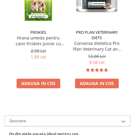
FRISKIES
PRO PLAN VETERINARY
Hrana umeda pentru
DIETS
Conserva dietetica Pro
caini Friskies Junior cu
Plan Veterinary Cat and
pui & mazare 85 gr
2,50 Lei
Dog Convalescence 195
12,00 Lei
1,89 Lei
gr
9,58 Lei
ADAUGA IN COS
ADAUGA IN COS
Descriere
Os din piele uscata ideal pentru ros.