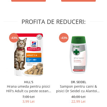
PROFITA DE REDUCERI:
-43%
-43%
HILL'S
DR. SEIDEL
Hrana umeda pentru pisici
Sampon pentru caini &
Hill's Adult cu peste oceanic
pisici Dr Seidel cu Alantoina
85 gr
220 ml
7,00 Lei
40,00 Lei
3,99 Lei
22,99 Lei