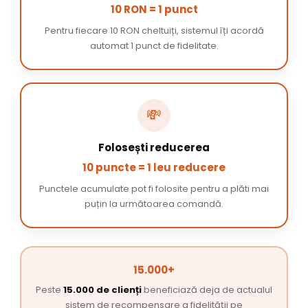
10 RON = 1 punct
Pentru fiecare 10 RON cheltuiți, sistemul îți acordă
automat 1 punct de fidelitate.
💸
Folosești reducerea
10 puncte = 1 leu reducere
Punctele acumulate pot fi folosite pentru a plăti mai
puțin la următoarea comandă.
15.000+
Peste
15.000 de clienți
beneficiază deja de actualul
sistem de recompensare a fidelității pe