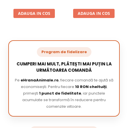
ADAUGA IN COS
ADAUGA IN COS
Program de fidelizare
CUMPERI MAI MULT, PLĂTEȘTI MAI PUȚIN LA
URMĂTOAREA COMANDĂ
Pe
eHranaAnimale.ro
, fiecare comandă te ajută să
economisești. Pentru fiecare
10 RON cheltuiți
,
primești
1 punct de fidelitate
, iar punctele
acumulate se transformă în reducere pentru
comenzile viitoare.