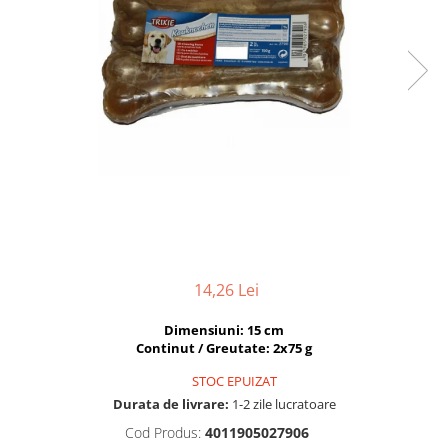
Hrana uscata
Hrana umeda
Hrana uscata caini
Hrana uscata
Hrana umeda pisici
Caine Junior
Caine Adult
Pisica Adult
Caine Senior
Pisica Junior
Oferta 2 saci
Pisica Senior
Igiena caini
Pisica Sterilizata
Ingrijire pisici
Cosmetica & produse de igiena
Covorase & Scutece
Asternut igienic
Solutii auriculare
Igiena pisici
Solutii curatare
Sampoane pisici
14,26 Lei
Solutii dentare
Oferte
Dimensiuni: 15 cm
Solutii oftalmice
Recompense pisici
Continut / Greutate: 2x75 g
Oferte
STOC EPUIZAT
Recompense caini
Durata de livrare:
1-2 zile lucratoare
Cod Produs:
4011905027906