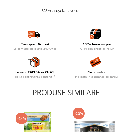
Adauga la Favorite
Transport Gratuit
100% banii inapoi
La comenzi de peste 249.99 lei
Ai 14 zile drept de retur
Livrare RAPIDA in 24/48h
Plata online
de la confirmarea comenzii*
Plateste in siguranta cu cardul
PRODUSE SIMILARE
-20%
-24%