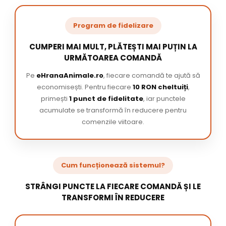
Program de fidelizare
CUMPERI MAI MULT, PLĂTEȘTI MAI PUȚIN LA
URMĂTOAREA COMANDĂ
Pe
eHranaAnimale.ro
, fiecare comandă te ajută să
economisești. Pentru fiecare
10 RON cheltuiți
,
primești
1 punct de fidelitate
, iar punctele
acumulate se transformă în reducere pentru
comenzile viitoare.
Cum funcționează sistemul?
STRÂNGI PUNCTE LA FIECARE COMANDĂ ȘI LE
TRANSFORMI ÎN REDUCERE