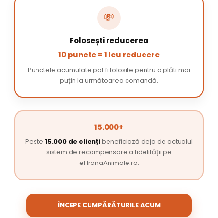
💸
Folosești reducerea
10 puncte = 1 leu reducere
Punctele acumulate pot fi folosite pentru a plăti mai
puțin la următoarea comandă.
15.000+
Peste
15.000 de clienți
beneficiază deja de actualul
sistem de recompensare a fidelității pe
eHranaAnimale.ro.
ÎNCEPE CUMPĂRĂTURILE ACUM