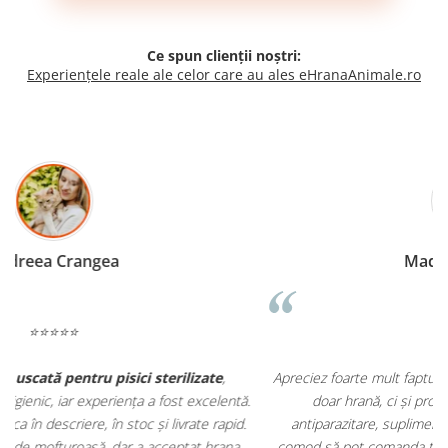
Ce spun clienții noștri:
Experiențele reale ale celor care au ales eHranaAnimale.ro
Madalina Stancea
⭐⭐⭐⭐⭐
Apreciez foarte mult faptul că pe
ehranaanimale.ro
găsesc nu
.
doar hrană, ci și produse din
farmacia veterinară
:
antiparazitare, suplimente și soluții de îngrijire. Este foarte
comod să pot comanda tot ce am nevoie pentru animalul meu
m