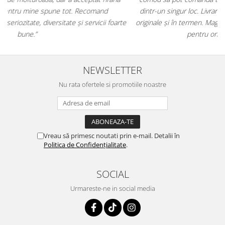
dintr-un singur loc. Livrarea a fost rapidă, iar produsele au fost
e
originale și în termen. Magazin serios, bine organizat și foarte util
t
pentru orice stăpân de animale.
NEWSLETTER
Nu rata ofertele si promotiile noastre
Vreau să primesc noutati prin e-mail. Detalii în
Politica de Confidențialitate
.
SOCIAL
Urmareste-ne in social media