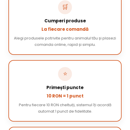
🛒
Cumperi produse
La fiecare comandă
Alegi produsele potrivite pentru animalul tău și plasezi
comanda online, rapid și simplu.
⭐
Primești puncte
10 RON = 1 punct
Pentru fiecare 10 RON cheltuiți, sistemul îți acordă
automat 1 punct de fidelitate.