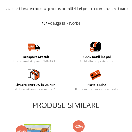
La achizitionarea acestui produs primiti
1
Lei pentru comenzile viitoare
Adauga la Favorite
Transport Gratuit
100% banii inapoi
La comenzi de peste 249.99 lei
Ai 14 zile drept de retur
Livrare RAPIDA in 24/48h
Plata online
de la confirmarea comenzii*
Plateste in siguranta cu cardul
PRODUSE SIMILARE
-20%
-24%