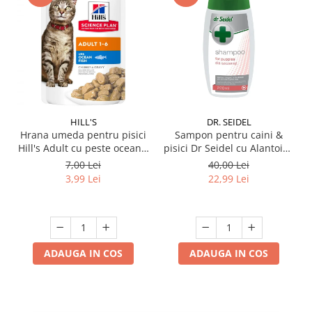
HILL'S
DR. SEIDEL
Hrana umeda pentru pisici
Sampon pentru caini &
Hill's Adult cu peste oceanic
pisici Dr Seidel cu Alantoina
85 gr
220 ml
7,00 Lei
40,00 Lei
3,99 Lei
22,99 Lei
ADAUGA IN COS
ADAUGA IN COS