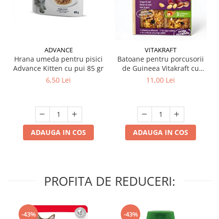
ADVANCE
VITAKRAFT
Hrana umeda pentru pisici
Batoane pentru porcusorii
Advance Kitten cu pui 85 gr
de Guineea Vitakraft cu
struguri & nuci 2 buc
6,50 Lei
11,00 Lei
ADAUGA IN COS
ADAUGA IN COS
PROFITA DE REDUCERI:
-43%
-43%