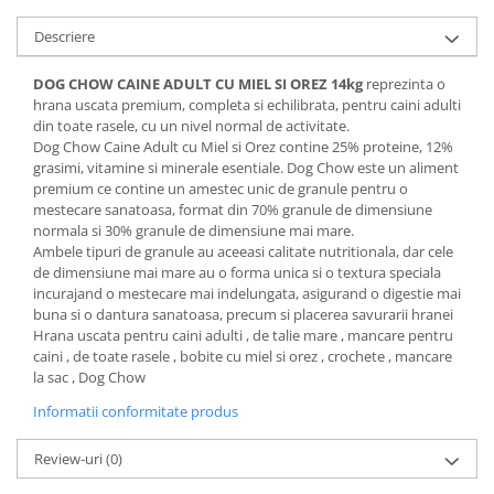
Descriere
DOG CHOW CAINE ADULT CU MIEL SI OREZ 14kg
reprezinta o
hrana uscata premium, completa si echilibrata, pentru caini adulti
din toate rasele, cu un nivel normal de activitate.
Dog Chow Caine Adult cu Miel si Orez contine 25% proteine, 12%
grasimi, vitamine si minerale esentiale. Dog Chow este un aliment
premium ce contine un amestec unic de granule pentru o
mestecare sanatoasa, format din 70% granule de dimensiune
normala si 30% granule de dimensiune mai mare.
Ambele tipuri de granule au aceeasi calitate nutritionala, dar cele
de dimensiune mai mare au o forma unica si o textura speciala
incurajand o mestecare mai indelungata, asigurand o digestie mai
buna si o dantura sanatoasa, precum si placerea savurarii hranei
Hrana uscata pentru caini adulti , de talie mare , mancare pentru
caini , de toate rasele , bobite cu miel si orez , crochete , mancare
la sac , Dog Chow
Informatii conformitate produs
Review-uri
(0)