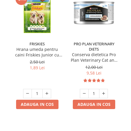
FRISKIES
PRO PLAN VETERINARY
Hrana umeda pentru
DIETS
Conserva dietetica Pro
caini Friskies Junior cu
Plan Veterinary Cat and
pui & mazare 85 gr
2,50 Lei
Dog Convalescence 195
12,00 Lei
1,89 Lei
gr
9,58 Lei
ADAUGA IN COS
ADAUGA IN COS