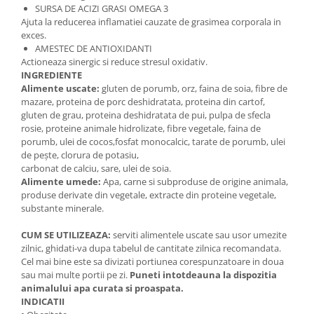
SURSA DE ACIZI GRASI OMEGA 3
Ajuta la reducerea inflamatiei cauzate de grasimea corporala in
exces.
AMESTEC DE ANTIOXIDANTI
Actioneaza sinergic si reduce stresul oxidativ.
INGREDIENTE
Alimente uscate:
gluten de porumb, orz, faina de soia, fibre de
mazare, proteina de porc deshidratata, proteina din cartof,
gluten de grau, proteina deshidratata de pui, pulpa de sfecla
rosie, proteine animale hidrolizate, fibre vegetale, faina de
porumb, ulei de cocos,fosfat monocalcic, tarate de porumb, ulei
de peşte, clorura de potasiu,
carbonat de calciu, sare, ulei de soia.
Alimente umede:
Apa, carne si subproduse de origine animala,
produse derivate din vegetale, extracte din proteine vegetale,
substante minerale.
CUM SE UTILIZEAZA:
serviti alimentele uscate sau usor umezite
zilnic, ghidati-va dupa tabelul de cantitate zilnica recomandata.
Cel mai bine este sa divizati portiunea corespunzatoare in doua
sau mai multe portii pe zi.
Puneti intotdeauna la dispozitia
animalului apa curata si proaspata.
INDICATII