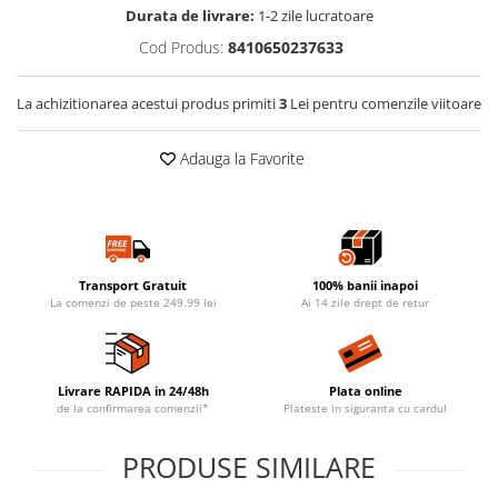
Durata de livrare:
1-2 zile lucratoare
Cod Produs:
8410650237633
La achizitionarea acestui produs primiti
3
Lei pentru comenzile viitoare
Adauga la Favorite
Transport Gratuit
100% banii inapoi
La comenzi de peste 249.99 lei
Ai 14 zile drept de retur
Livrare RAPIDA in 24/48h
Plata online
de la confirmarea comenzii*
Plateste in siguranta cu cardul
PRODUSE SIMILARE