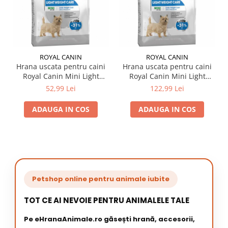
ROYAL CANIN
ROYAL CANIN
Hrana uscata pentru caini
Hrana uscata pentru caini
Royal Canin Mini Light
Royal Canin Mini Light
Weight Care 1 kg
Weight Care 3 kg
52,99 Lei
122,99 Lei
ADAUGA IN COS
ADAUGA IN COS
Petshop online pentru animale iubite
TOT CE AI NEVOIE PENTRU ANIMALELE TALE
Pe eHranaAnimale.ro găsești hrană, accesorii,