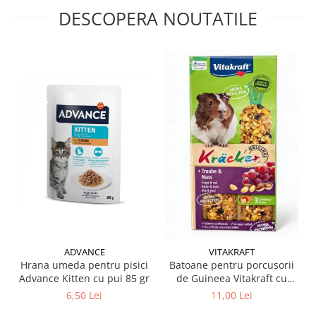
DESCOPERA NOUTATILE
ADVANCE
VITAKRAFT
Hrana umeda pentru pisici
Batoane pentru porcusorii
Advance Kitten cu pui 85 gr
de Guineea Vitakraft cu
struguri & nuci 2 buc
6,50 Lei
11,00 Lei