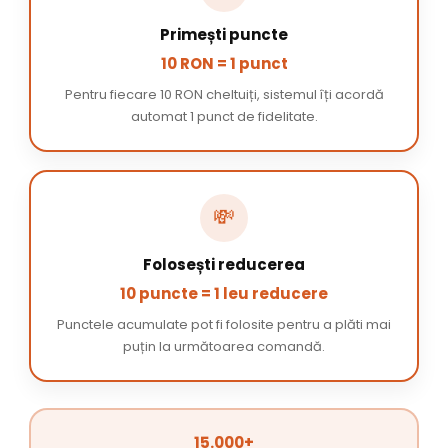
Primești puncte
10 RON = 1 punct
Pentru fiecare 10 RON cheltuiți, sistemul îți acordă
automat 1 punct de fidelitate.
💸
Folosești reducerea
10 puncte = 1 leu reducere
Punctele acumulate pot fi folosite pentru a plăti mai
puțin la următoarea comandă.
15.000+