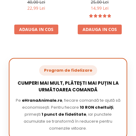
220 ml
/ pachet
40,00 Lei
25,00 Lei
22,99 Lei
14,99 Lei
ADAUGA IN COS
ADAUGA IN COS
Program de fidelizare
CUMPERI MAI MULT, PLĂTEȘTI MAI PUȚIN LA
URMĂTOAREA COMANDĂ
Pe
eHranaAnimale.ro
, fiecare comandă te ajută să
economisești. Pentru fiecare
10 RON cheltuiți
,
primești
1 punct de fidelitate
, iar punctele
acumulate se transformă în reducere pentru
comenzile viitoare.