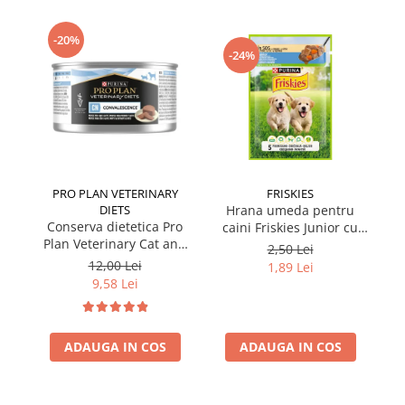
-20%
-24%
PRO PLAN VETERINARY
FRISKIES
DIETS
Hrana umeda pentru
Conserva dietetica Pro
caini Friskies Junior cu
cai
Plan Veterinary Cat and
pui & mazare 85 gr
2,50 Lei
Dog Convalescence 195
12,00 Lei
1,89 Lei
gr
9,58 Lei
ADAUGA IN COS
ADAUGA IN COS