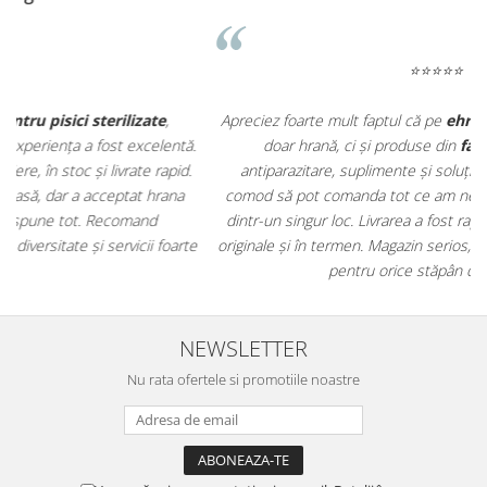
⭐⭐⭐⭐⭐
Apreciez foarte mult faptul că pe
ehranaanimale.ro
găsesc nu
.
doar hrană, ci și produse din
farmacia veterinară
:
antiparazitare, suplimente și soluții de îngrijire. Este foarte
comod să pot comanda tot ce am nevoie pentru animalul meu
m
dintr-un singur loc. Livrarea a fost rapidă, iar produsele au fost
e
originale și în termen. Magazin serios, bine organizat și foarte util
t
pentru orice stăpân de animale.
NEWSLETTER
Nu rata ofertele si promotiile noastre