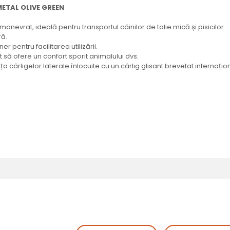
METAL OLIVE GREEN
anevrat, ideală pentru transportul câinilor de talie mică și pisicilor.
ră.
r pentru facilitarea utilizării.
t să ofere un confort sporit animalului dvs.
 cârligelor laterale înlocuite cu un cârlig glisant brevetat internațion