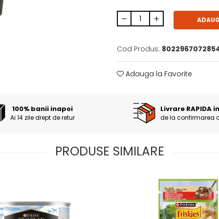
ADAUG
Cod Produs:
802296707285
Adauga la Favorite
100% banii inapoi
Livrare RAPIDA i
Ai 14 zile drept de retur
de la confirmarea 
PRODUSE SIMILARE