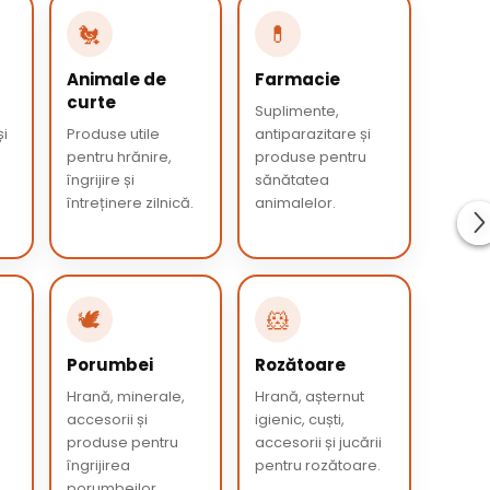
🐔
💊
Animale de
Farmacie
curte
Suplimente,
și
Produse utile
antiparazitare și
pentru hrănire,
produse pentru
îngrijire și
sănătatea
întreținere zilnică.
animalelor.
🕊️
🐹
Porumbei
Rozătoare
e
Hrană, minerale,
Hrană, așternut
accesorii și
igienic, cuști,
produse pentru
accesorii și jucării
îngrijirea
pentru rozătoare.
porumbeilor.