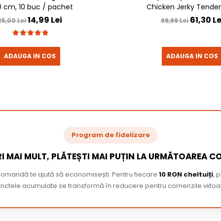
0 cm, 10 buc / pachet
Chicken Jerky Tenders
14,99 Lei
61,30 Le
25,00 Lei
99,99 Lei
ADAUGA IN COS
ADAUGA IN COS
Program de fidelizare
I MAI MULT, PLĂTEȘTI MAI PUȚIN LA URMĂTOAREA 
 comandă te ajută să economisești. Pentru fiecare
10 RON cheltuiți
, 
nctele acumulate se transformă în reducere pentru comenzile viitoa