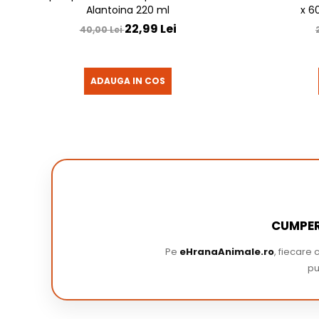
Alantoina 220 ml
x 6
22,99 Lei
40,00 Lei
ADAUGA IN COS
CUMPER
Pe
eHranaAnimale.ro
, fiecare
pu