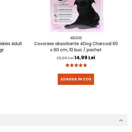
4DOG
skies Adult
Covorase absorbante 4Dog Charcoal 60
S
gr
x 60 cm, 10 buc / pachet
14,99 Lei
25,00 Lei
ADAUGA IN COS