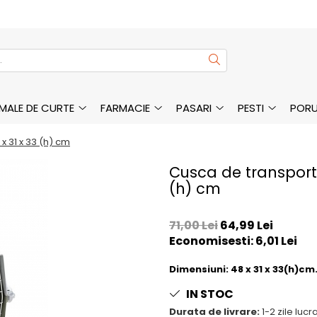
MALE DE CURTE
FARMACIE
PASARI
PESTI
PORU
x 31 x 33 (h) cm
Cusca de transport 
(h) cm
71,00 Lei
64,99 Lei
Economisesti:
6,01
Lei
Dimensiuni: 48 x 31 x 33(h)cm
IN STOC
Durata de livrare:
1-2 zile luc