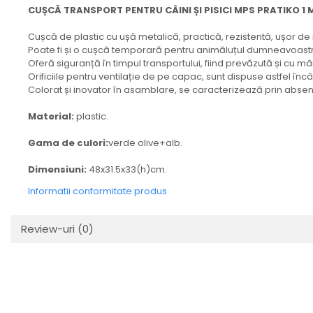
CUȘCĂ TRANSPORT PENTRU CÂINI ȘI PISICI MPS PRATIKO 1 
Cușcă de plastic cu ușă metalică, practică, rezistentă, ușor de m
Poate fi și o cușcă temporară pentru animăluțul dumneavoast
Oferă siguranță în timpul transportului, fiind prevăzută și cu mâne
Orificiile pentru ventilație de pe capac, sunt dispuse astfel încâ
Colorat și inovator în asamblare, se caracterizează prin absența
Material:
plastic.
Gama de culori:
verde olive+alb.
Dimensiuni:
48x31.5x33(h)cm.
Informatii conformitate produs
Review-uri
(0)