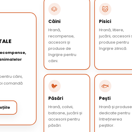
🐶
🐱
Câini
Pisici
Hrană,
Hrană, litiere,
recompense,
jucării, accesorii 
TALE
accesorii și
produse pentru
produse de
îngrijire zilnică.
 recompense,
îngrijire pentru
 animalelor
câini.
entru câini,
 apoi comandă
🐦
🐟
Păsări
Pești
Hrană, colivii,
Hrană și produs
țiile
batoane, jucării și
dedicate pentru
accesorii pentru
întreținerea
păsări.
peștilor.