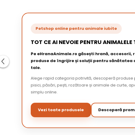
Petshop online pentru animale iubite
TOT CE AI NEVOIE PENTRU ANIMALELE 
Pe eHranaAnimale.ro găsești hrană, accesorii,
produse de îngrijire și soluții pentru sănătatea
tale.
Alege rapid categoria potrivită, descoperă produse p
pisici, păsări, pești, rozătoare și animale de curte,
simplu online.
Vezi toate produsele
Descoperă promo