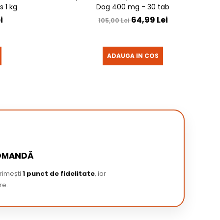
 1 kg
Dog 400 mg - 30 tab
i
64,99 Lei
105,00 Lei
ADAUGA IN COS
COMANDĂ
primești
1 punct de fidelitate
, iar
re.