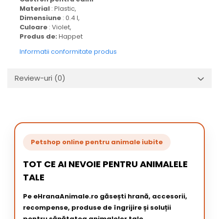
Material
: Plastic,
Dimensiune
: 0.4 l,
Culoare
: Violet,
Produs de:
Happet
Informatii conformitate produs
Review-uri
(0)
Petshop online pentru animale iubite
TOT CE AI NEVOIE PENTRU ANIMALELE
TALE
Pe eHranaAnimale.ro găsești hrană, accesorii,
recompense, produse de îngrijire și soluții
pentru sănătatea animalelor tale.