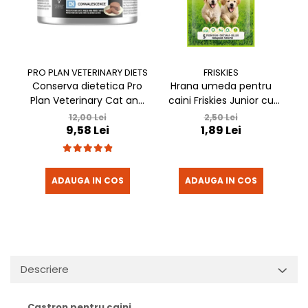
FRISKIES
PRO PLAN VETERINARY DIETS
Hrana umeda pentru
Conserva dietetica Pro
caini Friskies Junior cu
Plan Veterinary Cat and
c
pui & mazare 85 gr
Dog Convalescence 195
2,50 Lei
12,00 Lei
1,89 Lei
9,58 Lei
gr
ADAUGA IN COS
ADAUGA IN COS
Descriere
Castron pentru caini