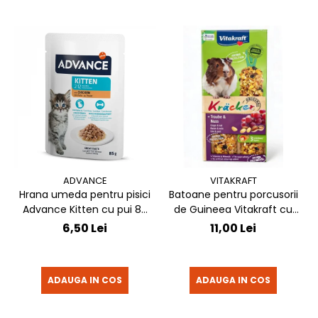
ADVANCE
VITAKRAFT
Hrana umeda pentru pisici
Batoane pentru porcusorii
Advance Kitten cu pui 85
de Guineea Vitakraft cu
gr
struguri & nuci 2 buc
6,50 Lei
11,00 Lei
ADAUGA IN COS
ADAUGA IN COS