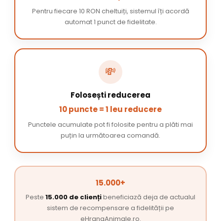
Pentru fiecare 10 RON cheltuiți, sistemul îți acordă
automat 1 punct de fidelitate.
💸
Folosești reducerea
10 puncte = 1 leu reducere
Punctele acumulate pot fi folosite pentru a plăti mai
puțin la următoarea comandă.
15.000+
Peste
15.000 de clienți
beneficiază deja de actualul
sistem de recompensare a fidelității pe
eHranaAnimale.ro.