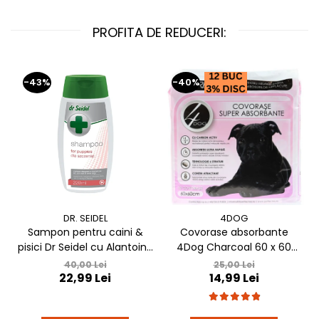
PROFITA DE REDUCERI:
-43%
-40%
DR. SEIDEL
4DOG
Sampon pentru caini &
Covorase absorbante
pisici Dr Seidel cu Alantoina
4Dog Charcoal 60 x 60
220 ml
cm, 10 buc / pachet
40,00 Lei
25,00 Lei
22,99 Lei
14,99 Lei