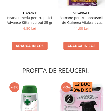
ADVANCE
VITAKRAFT
Hrana umeda pentru pisici
Batoane pentru porcusorii
Advance Kitten cu pui 85 gr
de Guineea Vitakraft cu
struguri & nuci 2 buc
6,50 Lei
11,00 Lei
ADAUGA IN COS
ADAUGA IN COS
PROFITA DE REDUCERI:
-43%
-40%