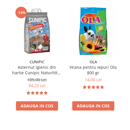
-14%
CUNIPIC
OLA
Asternut igienic din
Hrana pentru iepuri Ola
hartie Cunipic Naturlitter
800 gr
ha
Paper 25L
109,00 Lei
14,00 Lei
94,23 Lei
ADAUGA IN COS
ADAUGA IN COS