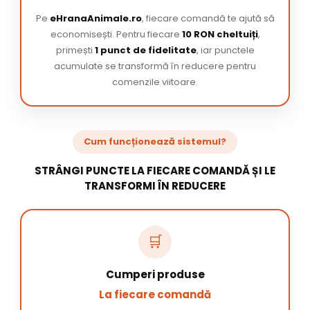
Pe
eHranaAnimale.ro
, fiecare comandă te ajută să
economisești. Pentru fiecare
10 RON cheltuiți
,
primești
1 punct de fidelitate
, iar punctele
acumulate se transformă în reducere pentru
comenzile viitoare.
Cum funcționează sistemul?
STRÂNGI PUNCTE LA FIECARE COMANDĂ ȘI LE
TRANSFORMI ÎN REDUCERE
🛒
Cumperi produse
La fiecare comandă