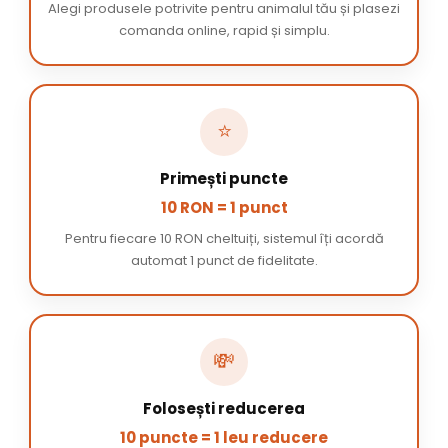
Alegi produsele potrivite pentru animalul tău și plasezi
comanda online, rapid și simplu.
⭐
Primești puncte
10 RON = 1 punct
Pentru fiecare 10 RON cheltuiți, sistemul îți acordă
automat 1 punct de fidelitate.
💸
Folosești reducerea
10 puncte = 1 leu reducere