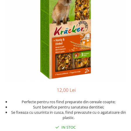
Hrana uscata
Hrana umeda
Hrana uscata caini
Hrana uscata
Hrana umeda pisici
Caine Junior
Caine Adult
Pisica Adult
Caine Senior
Pisica Junior
Oferta 2 saci
Pisica Senior
Igiena caini
Pisica Sterilizata
Ingrijire pisici
Cosmetica & produse de igiena
Covorase & Scutece
Asternut igienic
Solutii auriculare
Igiena pisici
Solutii curatare
Sampoane pisici
12,00 Lei
Solutii dentare
Oferte
Solutii oftalmice
Recompense pisici
Perfecte pentru ros fiind preparate din cereale coapte;
Oferte
Sunt benefice pentru sanatatea dentitiei;
Se fixeaza cu usurinta in cusca, fiind prevazute cu o agatatoare din
Recompense caini
plastic.
IN STOC