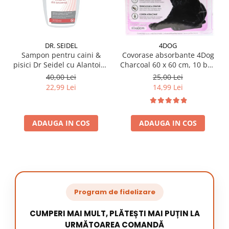
DR. SEIDEL
4DOG
Sampon pentru caini &
Covorase absorbante 4Dog
pisici Dr Seidel cu Alantoina
Charcoal 60 x 60 cm, 10 buc
220 ml
/ pachet
40,00 Lei
25,00 Lei
22,99 Lei
14,99 Lei
ADAUGA IN COS
ADAUGA IN COS
Program de fidelizare
CUMPERI MAI MULT, PLĂTEȘTI MAI PUȚIN LA
URMĂTOAREA COMANDĂ