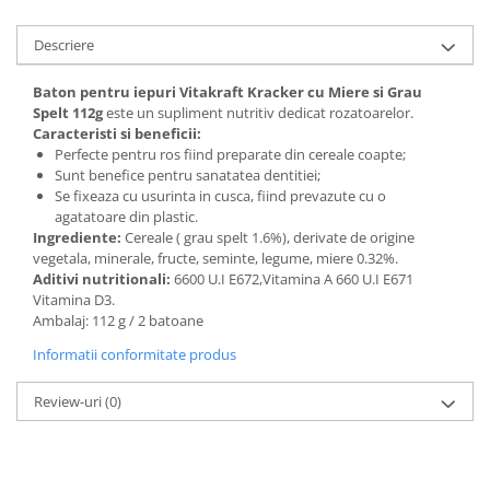
Descriere
Baton pentru iepuri Vitakraft Kracker cu Miere si Grau
Spelt 112g
este un supliment nutritiv dedicat rozatoarelor.
Caracteristi si beneficii:
Perfecte pentru ros fiind preparate din cereale coapte;
Sunt benefice pentru sanatatea dentitiei;
Se fixeaza cu usurinta in cusca, fiind prevazute cu o
agatatoare din plastic.
Ingrediente:
Cereale ( grau spelt 1.6%), derivate de origine
vegetala, minerale, fructe, seminte, legume, miere 0.32%.
Aditivi nutritionali:
6600 U.I E672,Vitamina A 660 U.I E671
Vitamina D3.
Ambalaj: 112 g / 2 batoane
Informatii conformitate produs
Review-uri
(0)