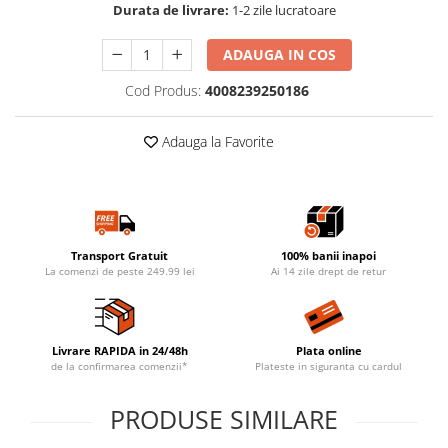
Durata de livrare:
1-2 zile lucratoare
ADAUGA IN COS
Cod Produs:
4008239250186
Adauga la Favorite
Transport Gratuit
100% banii inapoi
La comenzi de peste 249.99 lei
Ai 14 zile drept de retur
Livrare RAPIDA in 24/48h
Plata online
de la confirmarea comenzii*
Plateste in siguranta cu cardul
PRODUSE SIMILARE