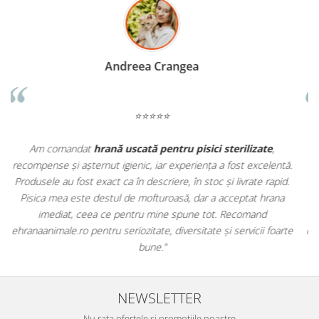
Madalina Stancea
⭐⭐⭐⭐⭐
Apreciez foarte mult faptul că pe
ehranaanimale.ro
găsesc nu
.
doar hrană, ci și produse din
farmacia veterinară
:
.
antiparazitare, suplimente și soluții de îngrijire. Este foarte
comod să pot comanda tot ce am nevoie pentru animalul meu
dintr-un singur loc. Livrarea a fost rapidă, iar produsele au fost
e
originale și în termen. Magazin serios, bine organizat și foarte util
pentru orice stăpân de animale.
NEWSLETTER
Nu rata ofertele si promotiile noastre