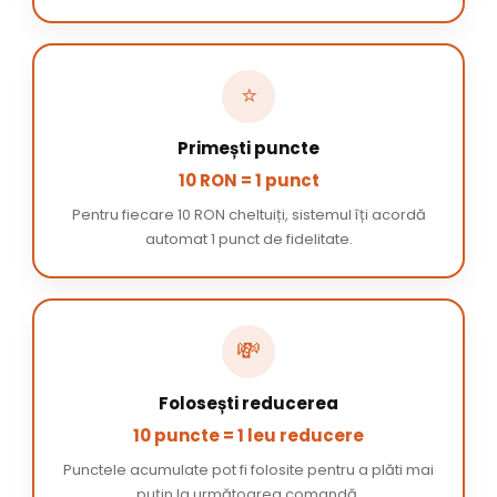
⭐
Primești puncte
10 RON = 1 punct
Pentru fiecare 10 RON cheltuiți, sistemul îți acordă
automat 1 punct de fidelitate.
💸
Folosești reducerea
10 puncte = 1 leu reducere
Punctele acumulate pot fi folosite pentru a plăti mai
puțin la următoarea comandă.