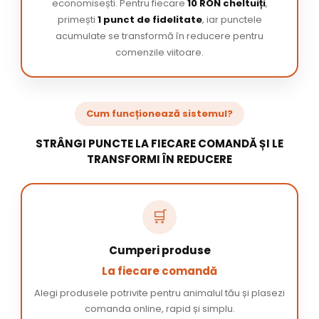
economisești. Pentru fiecare
10 RON cheltuiți
,
primești
1 punct de fidelitate
, iar punctele
acumulate se transformă în reducere pentru
comenzile viitoare.
Cum funcționează sistemul?
STRÂNGI PUNCTE LA FIECARE COMANDĂ ȘI LE
TRANSFORMI ÎN REDUCERE
🛒
Cumperi produse
La fiecare comandă
Alegi produsele potrivite pentru animalul tău și plasezi
comanda online, rapid și simplu.