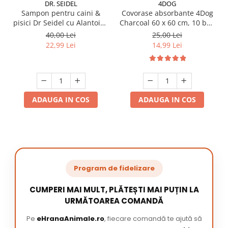
DR. SEIDEL
4DOG
Sampon pentru caini &
Covorase absorbante 4Dog
pisici Dr Seidel cu Alantoina
Charcoal 60 x 60 cm, 10 buc
220 ml
/ pachet
40,00 Lei
25,00 Lei
22,99 Lei
14,99 Lei
ADAUGA IN COS
ADAUGA IN COS
Program de fidelizare
CUMPERI MAI MULT, PLĂTEȘTI MAI PUȚIN LA
URMĂTOAREA COMANDĂ
Pe
eHranaAnimale.ro
, fiecare comandă te ajută să