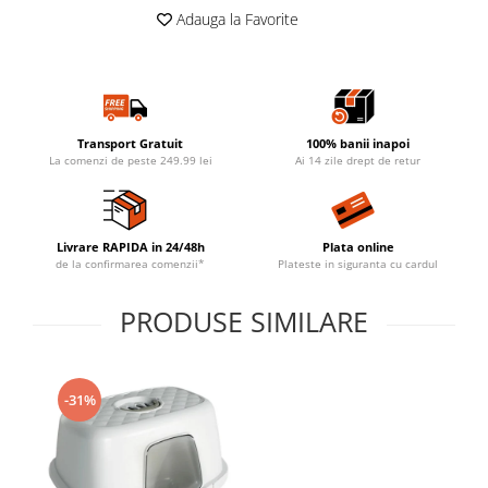
Adauga la Favorite
Transport Gratuit
100% banii inapoi
La comenzi de peste 249.99 lei
Ai 14 zile drept de retur
Livrare RAPIDA in 24/48h
Plata online
de la confirmarea comenzii*
Plateste in siguranta cu cardul
PRODUSE SIMILARE
-31%