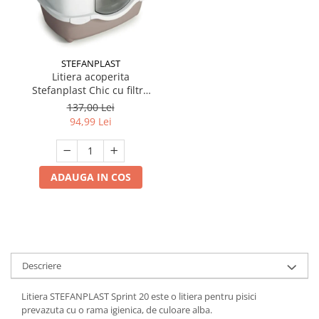
STEFANPLAST
Litiera acoperita
Stefanplast Chic cu filtru
de carbon alb/crem
137,00 Lei
94,99 Lei
ADAUGA IN COS
Descriere
Litiera STEFANPLAST Sprint 20 este o litiera pentru pisici
prevazuta cu o rama igienica, de culoare alba.