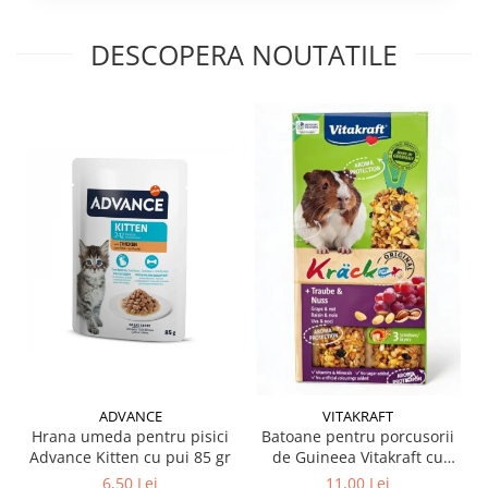
DESCOPERA NOUTATILE
ADVANCE
VITAKRAFT
Hrana umeda pentru pisici
Batoane pentru porcusorii
Advance Kitten cu pui 85 gr
de Guineea Vitakraft cu
struguri & nuci 2 buc
6,50 Lei
11,00 Lei