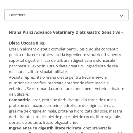
Descriere
Hrana Pisici Advance Veterinary Diets Gastro Sensitive -
Dieta Uscata 8 Kg
Este un aliment dietetic complet pentru pisici adulte conceput
pentru reducerea intolerantei la ingrediente si nutrienti si pentru
suportul digestiei in caz de tulburari digestive si disfunctii ale
pancreasului exocrin. Este o dieta creata cu ingrediente de cea
mai buna calitate si palatabilitate.
Aceasta reprezinta o hrana creata pentru fiecare nevoie
nutritionala specifica, precizata anterior de către medicul
veterinar. Se recomanda consultarea unui medic veterinar inainte
de utilizare.
Compozitie
: orez, proteine dezhidratate din carne de curcan,
proteine din mazare, proteine hidrolizate de origine animala,
grasime de origine animala, proteina hidrolizata din soia, mazara
dezhidratata, drojdie, ulei de peste, ulei de cocos, fibre vegetale,
clorura de potasiu, fructo-oligozaharide.
Ingrediente cu digestibilitate ridicata
: orez preparat la