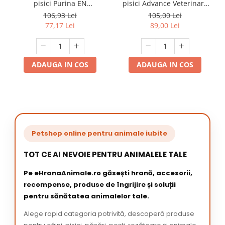
pisici Purina EN
pisici Advance Veterinary
Gastrointestinal 1,5 kg
Diets GastroSensitive 1,5 kg
106,93 Lei
105,00 Lei
77,17 Lei
89,00 Lei
ADAUGA IN COS
ADAUGA IN COS
Petshop online pentru animale iubite
TOT CE AI NEVOIE PENTRU ANIMALELE TALE
Pe eHranaAnimale.ro găsești hrană, accesorii,
recompense, produse de îngrijire și soluții
pentru sănătatea animalelor tale.
Alege rapid categoria potrivită, descoperă produse