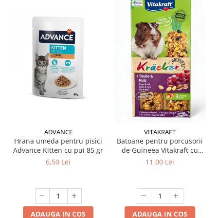
ADVANCE
VITAKRAFT
Hrana umeda pentru pisici
Batoane pentru porcusorii
Advance Kitten cu pui 85 gr
de Guineea Vitakraft cu
struguri & nuci 2 buc
6,50 Lei
11,00 Lei
ADAUGA IN COS
ADAUGA IN COS