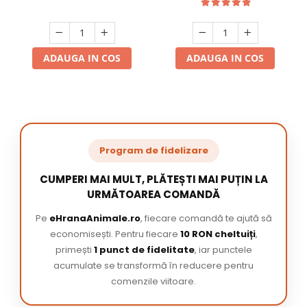
ADAUGA IN COS
ADAUGA IN COS
Program de fidelizare
CUMPERI MAI MULT, PLĂTEȘTI MAI PUȚIN LA
URMĂTOAREA COMANDĂ
Pe
eHranaAnimale.ro
, fiecare comandă te ajută să
economisești. Pentru fiecare
10 RON cheltuiți
,
primești
1 punct de fidelitate
, iar punctele
acumulate se transformă în reducere pentru
comenzile viitoare.