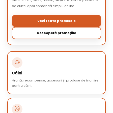
pentru câini, pisici, păsări, pești, rozătoare și animale
de curte, apoi comandă simplu online.
Vezi toate produsele
Descoperă promoțiile
🐶
Câini
Hrană, recompense, accesorii și produse de îngrijire
pentru câini.
🐱