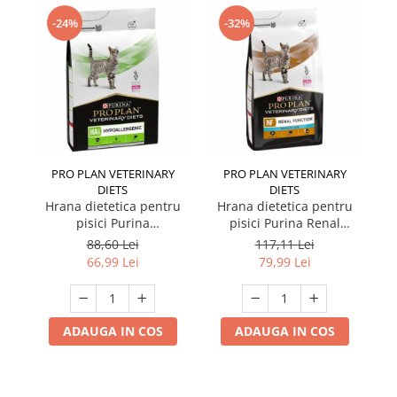
-24%
-32%
PRO PLAN VETERINARY
PRO PLAN VETERINARY
DIETS
DIETS
H
Hrana dietetica pentru
Hrana dietetica pentru
pi
pisici Purina
pisici Purina Renal
Di
Hypoallergenic 1,3 kg
Function Advance Care
88,60 Lei
117,11 Lei
1,5 kg
66,99 Lei
79,99 Lei
ADAUGA IN COS
ADAUGA IN COS