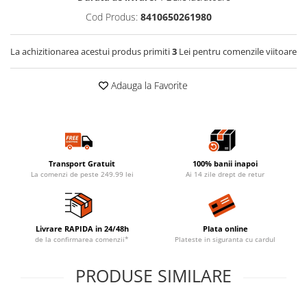
Cod Produs:
8410650261980
La achizitionarea acestui produs primiti
3
Lei pentru comenzile viitoare
Adauga la Favorite
Transport Gratuit
100% banii inapoi
La comenzi de peste 249.99 lei
Ai 14 zile drept de retur
Livrare RAPIDA in 24/48h
Plata online
de la confirmarea comenzii*
Plateste in siguranta cu cardul
PRODUSE SIMILARE