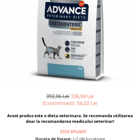
Hrana uscata
Hrana umeda
Hrana uscata caini
Hrana uscata
Hrana umeda pisici
Caine Junior
Caine Adult
Pisica Adult
Caine Senior
Pisica Junior
Oferta 2 saci
Pisica Senior
Igiena caini
Pisica Sterilizata
Ingrijire pisici
Cosmetica & produse de igiena
Covorase & Scutece
Asternut igienic
Solutii auriculare
Igiena pisici
Solutii curatare
Sampoane pisici
392,06 Lei
336,04 Lei
Solutii dentare
Oferte
Economisesti:
56,02
Lei
Solutii oftalmice
Recompense pisici
Oferte
Acest produs este o dieta veterinara. Se recomanda utilizarea
doar la recomandarea medicului veterinar!
Recompense caini
STOC EPUIZAT
Durata de livrare:
1-2 zile lucratoare