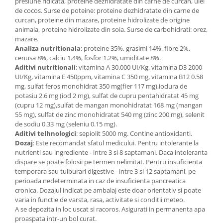
presiune ridicata, proteine dezhidratate din carne de curcan, ulei
de cocos. Surse de poteine: proteine dezhidratate din carne de
curcan, proteine din mazare, proteine hidrolizate de origine
animala, proteine hidrolizate din soia. Surse de carbohidrati: orez,
mazare.
Analiza nutritionala
: proteine 35%, grasimi 14%, fibre 2%,
cenusa 8%, calciu 1.4%, fosfor 1.2%, umiditate 8%.
Aditivi nutritionali
: vitamina A 30.000 UI/Kg, vitamina D3 2000
UI/Kg, vitamina E 450ppm, vitamina C 350 mg, vitamina B12 0.58
mg, sulfat feros monohidrat 350 mg(fier 117 mg),iodura de
potasiu 2.6 mg (iod 2 mg), sulfat de cupru pentahidratat 45 mg
(cupru 12 mg),sulfat de mangan monohidratat 168 mg (mangan
55 mg), sulfat de zinc monohidratat 540 mg (zinc 200 mg), selenit
de sodiu 0.33 mg (seleniu 0.15 mg).
Aditivi telhnologici
: sepiolit 5000 mg. Contine antioxidanti.
Dozaj
: Este recomandat sfatul medicului. Pentru intolerante la
nutrienti sau ingrediente - intre 3 si 8 saptamani. Daca intoleranta
dispare se poate folosii pe termen nelimitat. Pentru insuficienta
temporara sau tulburari digestive - intre 3 si 12 saptamani, pe
perioada nedeterminata in caz de insuficienta pancreatica
cronica. Dozajul indicat pe ambalaj este doar orientativ si poate
varia in functie de varsta, rasa, activitate si conditii meteo.
A se depozita in loc uscat si racoros. Asigurati in permanenta apa
proaspata intr-un bol curat.