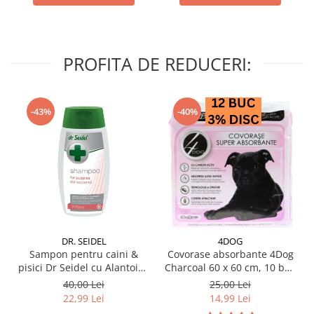
PROFITA DE REDUCERI:
-43%
-40%
DR. SEIDEL
4DOG
Sampon pentru caini &
Covorase absorbante 4Dog
pisici Dr Seidel cu Alantoina
Charcoal 60 x 60 cm, 10 buc
220 ml
/ pachet
40,00 Lei
25,00 Lei
22,99 Lei
14,99 Lei