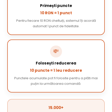
Primești puncte
10 RON = 1 punct
Pentru fiecare 10 RON cheltuiți, sistemul îți acordă
automat 1 punct de fidelitate.
💸
Folosești reducerea
10 puncte = 1 leu reducere
Punctele acumulate pot fi folosite pentru a plăti mai
puțin la următoarea comandă.
15.000+