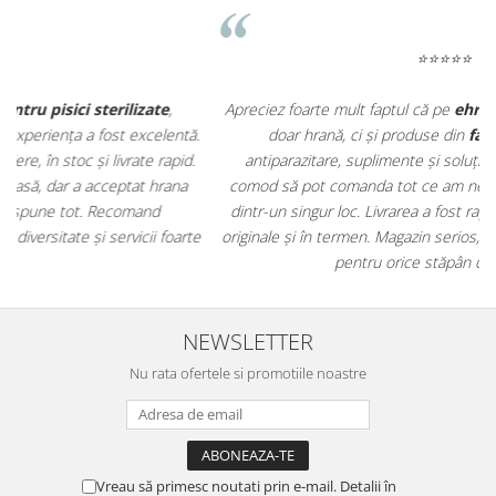
⭐⭐⭐⭐⭐
Apreciez foarte mult faptul că pe
ehranaanimale.ro
găsesc nu
.
doar hrană, ci și produse din
farmacia veterinară
:
antiparazitare, suplimente și soluții de îngrijire. Este foarte
comod să pot comanda tot ce am nevoie pentru animalul meu
m
dintr-un singur loc. Livrarea a fost rapidă, iar produsele au fost
e
originale și în termen. Magazin serios, bine organizat și foarte util
t
pentru orice stăpân de animale.
NEWSLETTER
Nu rata ofertele si promotiile noastre
Vreau să primesc noutati prin e-mail. Detalii în