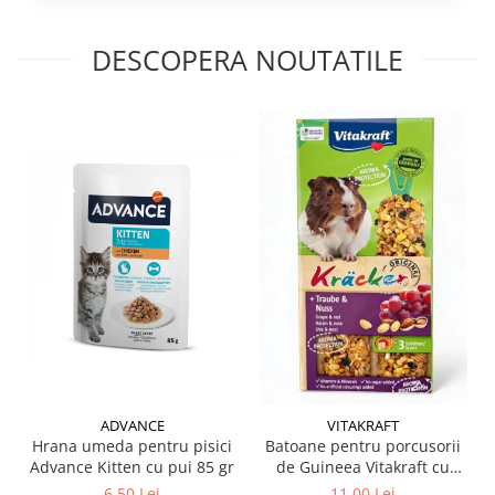
DESCOPERA NOUTATILE
ADVANCE
VITAKRAFT
Hrana umeda pentru pisici
Batoane pentru porcusorii
Advance Kitten cu pui 85 gr
de Guineea Vitakraft cu
struguri & nuci 2 buc
6,50 Lei
11,00 Lei