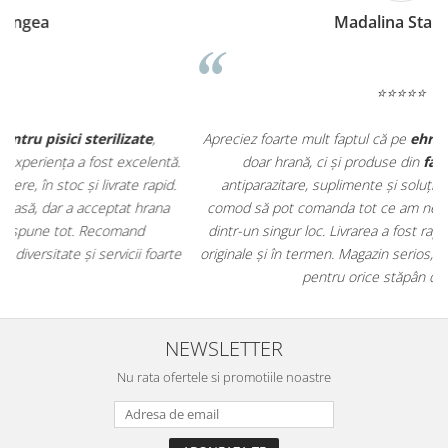
Madalina Stancea
⭐⭐⭐⭐⭐
Apreciez foarte mult faptul că pe
ehranaanimale.ro
găsesc nu
.
doar hrană, ci și produse din
farmacia veterinară
:
antiparazitare, suplimente și soluții de îngrijire. Este foarte
comod să pot comanda tot ce am nevoie pentru animalul meu
m
dintr-un singur loc. Livrarea a fost rapidă, iar produsele au fost
e
originale și în termen. Magazin serios, bine organizat și foarte util
t
pentru orice stăpân de animale.
NEWSLETTER
Nu rata ofertele si promotiile noastre