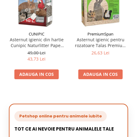
CUNIPIC
PremiumSpan
Asternut igienic din hartie
Asternut igienic pentru
Cunipic Naturlitter Paper
rozatoare Talas Premium
10L
Span Lamaie 60L
49,00 Lei
26,63 Lei
43,73 Lei
ADAUGA IN COS
ADAUGA IN COS
Petshop online pentru animale iubite
TOT CE AI NEVOIE PENTRU ANIMALELE TALE