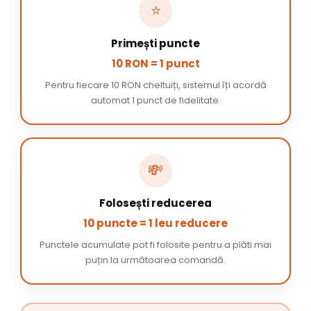
⭐
Primești puncte
10 RON = 1 punct
Pentru fiecare 10 RON cheltuiți, sistemul îți acordă
automat 1 punct de fidelitate.
💸
Folosești reducerea
10 puncte = 1 leu reducere
Punctele acumulate pot fi folosite pentru a plăti mai
puțin la următoarea comandă.