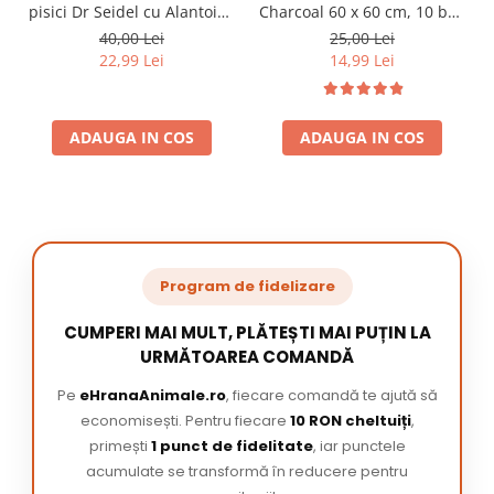
pisici Dr Seidel cu Alantoina
Charcoal 60 x 60 cm, 10 buc
220 ml
/ pachet
40,00 Lei
25,00 Lei
22,99 Lei
14,99 Lei
ADAUGA IN COS
ADAUGA IN COS
Program de fidelizare
CUMPERI MAI MULT, PLĂTEȘTI MAI PUȚIN LA
URMĂTOAREA COMANDĂ
Pe
eHranaAnimale.ro
, fiecare comandă te ajută să
economisești. Pentru fiecare
10 RON cheltuiți
,
primești
1 punct de fidelitate
, iar punctele
acumulate se transformă în reducere pentru