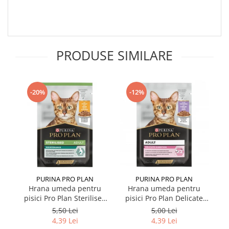
PRODUSE SIMILARE
-20%
-12%
PURINA PRO PLAN
PURINA PRO PLAN
Hrana umeda pentru
Hrana umeda pentru
pisici Pro Plan Sterilised
pisici Pro Plan Delicate
p
Nutrisavour cu pui in sos
Nutrisavour cu curcan in
5,50 Lei
5,00 Lei
85 gr
sos 85 gr
4,39 Lei
4,39 Lei