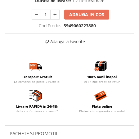
Durata de livrare:
1-2 zile lucratoare
ADAUGA IN COS
Cod Produs:
5949060223880
Adauga la Favorite
Transport Gratuit
100% banii inapoi
La comenzi de peste 249.99 lei
Ai 14 zile drept de retur
Livrare RAPIDA in 24/48h
Plata online
de la confirmarea comenzii*
Plateste in siguranta cu cardul
PACHETE SI PROMOTII