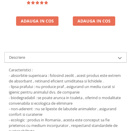
ADAUGA IN COS
ADAUGA IN COS
Descriere
Caracteristici :
- absorbtie superioara : folosind zeolit , acest produs este extrem
de absorbant , retinand eficient umiditatea si lichidele .
- lipsa prafului : nu produce praf , asigurand un mediu curat si
igienic pentru animalul dvs. de companie
- biodegradabil : se poate arunca in toaleta , oferind o modalitate
convenabila si ecologica de eliminare
- non-aderent : nu se lipeste de labutele animalelor , asigurand
confort si curatenie
- ecologic : produs in Romania , acesta este conceput sa fie
prietenos cu medium inconjurator , respectand standardele de
sustenabilitate .