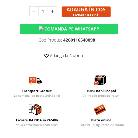
ADAUGĂ ÎN COȘ
LIVRARE RAPIDĂ!
COMANDĂ PE WHATSAPP
Cod Produs:
4260116540098
Adauga la Favorite
Transport Gratuit
100% banii inapoi
La comenzi de peste 249.99 lei
Ai 14 zile drept de retur
Livrare RAPIDA in 24/48h
Plata online
de la confirmarea comenzii*
Plateste in siguranta cu cardul