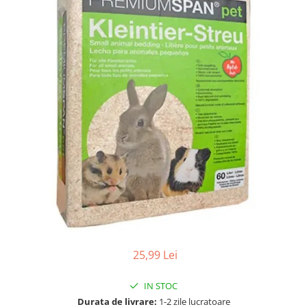
Hrana uscata
Hrana umeda
Hrana uscata caini
Hrana uscata
Hrana umeda pisici
Caine Junior
Caine Adult
Pisica Adult
Caine Senior
Pisica Junior
Oferta 2 saci
Pisica Senior
Igiena caini
Pisica Sterilizata
Ingrijire pisici
Cosmetica & produse de igiena
Covorase & Scutece
Asternut igienic
Solutii auriculare
Igiena pisici
Solutii curatare
Sampoane pisici
Solutii dentare
Oferte
Solutii oftalmice
Recompense pisici
Oferte
25,99 Lei
Recompense caini
IN STOC
Durata de livrare:
1-2 zile lucratoare