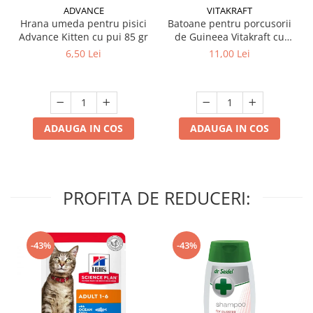
ADVANCE
VITAKRAFT
Hrana umeda pentru pisici
Batoane pentru porcusorii
Advance Kitten cu pui 85 gr
de Guineea Vitakraft cu
struguri & nuci 2 buc
6,50 Lei
11,00 Lei
ADAUGA IN COS
ADAUGA IN COS
PROFITA DE REDUCERI:
-43%
-43%