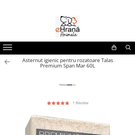
Caini
Pisici
Animale de curte
Farmacie
Pasari
Pesti
Porumbei
Rozatoare
Hrana umeda caini
Hrana uscata pisici
Accesorii
Caini
Accesorii pasari
Hrana pesti
Accesorii
Accesorii rozatoare
Caine Junior
Pisica Adult
Adapatori pentru pasari
Afectiuni digestive
Batoane pasari
Hrana
Castroane si adapatori
Caine Adult
Pisica Junior
Hranitori pentru pasari
Antiinflamatoare
Casute si jucarii
Colivii pasari
Ingrijire
Accesorii caini
Pisica Senior
Combatere daunatori
Antiparazitare
Custi si cutii transport
Asternut igienic pentru rozatoare Talas
Hrana pasari
Minerale
Premium Span Mar 60L
Pisica Sterilizata
Antiseptice
Asternut igienic rozatoare
Botnite caini
Hrana pasari
Hrana canari
Accesorii pisici
Suplimente & Vitamine
Castroane & boluri
Batoane rozatoare
Suplimente & Vitamine
Hrana nimfa
Suport Articulatii
Culcusuri & saltele
Ansambluri
Hrana rozatoare
Hrana pasari exotice
Pisici
Custi & genti de transport
Castroane & boluri
Hrana perusi
Hrana hamsteri
Hainute caini
Culcusuri & saltele
Afectiuni digestive
Jucarii pasari
Hrana iepuri
1 Review
Jucarii caini
Jucarii
Antiparazitare
Hrana porcusori de Guineea
Suplimente & Vitamine
Zgarzi , lese , hamuri caini
Litiere
Antiseptice
Hrana veverite & chinchilla
Diete Veterinare Caini
Zgarzi & hamuri
Suplimente & Vitamine
Diete Veterinare Pisici
Hrana umeda