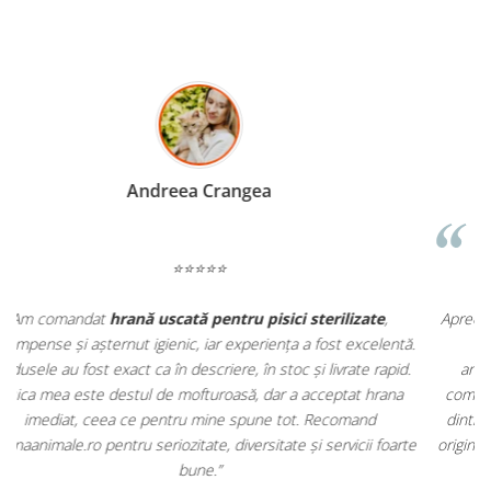
Madalina Stancea
⭐⭐⭐⭐⭐
Apreciez foarte mult faptul că pe
ehranaanimale.ro
găsesc nu
.
doar hrană, ci și produse din
farmacia veterinară
:
antiparazitare, suplimente și soluții de îngrijire. Este foarte
comod să pot comanda tot ce am nevoie pentru animalul meu
m
dintr-un singur loc. Livrarea a fost rapidă, iar produsele au fost
e
originale și în termen. Magazin serios, bine organizat și foarte util
t
pentru orice stăpân de animale.