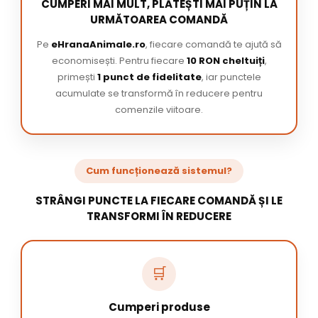
CUMPERI MAI MULT, PLĂTEȘTI MAI PUȚIN LA
URMĂTOAREA COMANDĂ
Pe
eHranaAnimale.ro
, fiecare comandă te ajută să
economisești. Pentru fiecare
10 RON cheltuiți
,
primești
1 punct de fidelitate
, iar punctele
acumulate se transformă în reducere pentru
comenzile viitoare.
Cum funcționează sistemul?
STRÂNGI PUNCTE LA FIECARE COMANDĂ ȘI LE
TRANSFORMI ÎN REDUCERE
🛒
Cumperi produse