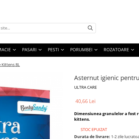
MACIE
PASARI
PESTI
PORUMBEI
ROZATOARE
e Kittens 8L
Asternut igienic pentru
ULTRA CARE
40,66 Lei
Dimensiunea granulelor a fost r
kittens.
STOC EPUIZAT
Durata de livrare:
1-2 zile lucrato