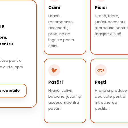
Câini
Pisici
Hrană,
Hrană, litiere,
recompense,
jucării, accesorii
LE
accesorii și
și produse pentru
produse de
îngrijire zilnică.
rii,
îngrijire pentru
 pentru
câini.
oduse pentru
de curte, apoi
🐦
🐟
Păsări
Pești
romoțiile
Hrană, colivii,
Hrană și produse
batoane, jucării și
dedicate pentru
accesorii pentru
întreținerea
păsări.
peștilor.