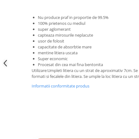
Nu produce praf in proportie de 99.5%
100% prietenos cu mediul
super aglomerant
capteaza mirosurile neplacute
usor de folosit
capacitate de absorbtie mare
mentine litiera uscata
Super economic
Procesat din cea mai fina bentonita
Utilizare:Umpleti litiera cu un strat de aproximativ 7cm. S
formati si fecalele din litiera. Se umple la loc litiera cu un s
Informatii conformitate produs