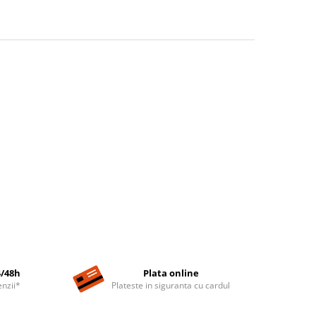
4/48h
Plata online
nzii*
Plateste in siguranta cu cardul