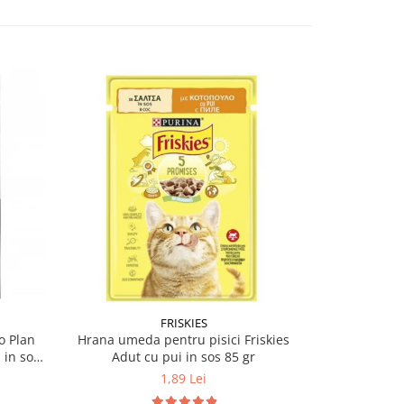
FRISKIES
o Plan
Hrana umeda pentru pisici Friskies
Hrana umeda 
 in sos
Adut cu pui in sos 85 gr
Orig
1,89 Lei