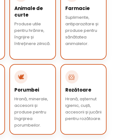
Animale de
Farmacie
curte
Suplimente,
Produse utile
antiparazitare și
pentru hrănire,
produse pentru
îngrijire și
sănătatea
întreținere zilnică.
animalelor.
🕊️
🐹
Porumbei
Rozătoare
Hrană, minerale,
Hrană, așternut
accesorii și
igienic, cuști,
produse pentru
accesorii și jucării
îngrijirea
pentru rozătoare.
porumbeilor.