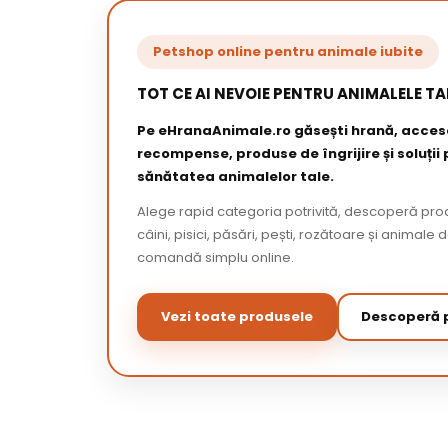
Petshop online pentru animale iubite
TOT CE AI NEVOIE PENTRU ANIMALELE TA
Pe eHranaAnimale.ro găsești hrană, acceso
recompense, produse de îngrijire și soluții
sănătatea animalelor tale.
Alege rapid categoria potrivită, descoperă pr
câini, pisici, păsări, pești, rozătoare și animale 
comandă simplu online.
Vezi toate produsele
Descoperă p