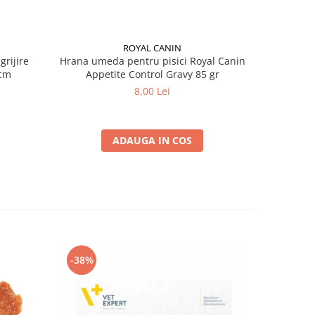
ROYAL CANIN
grijire
Hrana umeda pentru pisici Royal Canin
Hrana ume
 x 13 cm
Appetite Control Gravy 85 gr
Ag
8,00 Lei
ADAUGA IN COS
-38%