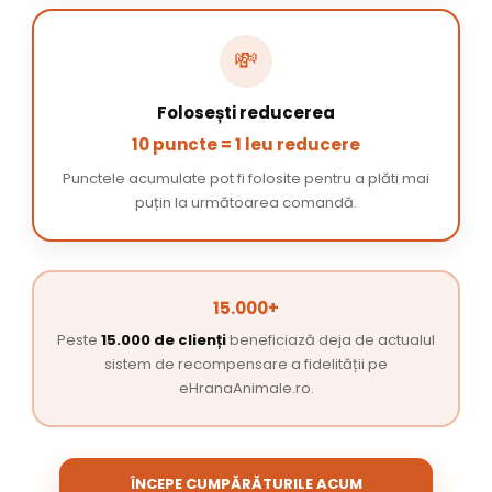
💸
Folosești reducerea
10 puncte = 1 leu reducere
Punctele acumulate pot fi folosite pentru a plăti mai
puțin la următoarea comandă.
15.000+
Peste
15.000 de clienți
beneficiază deja de actualul
sistem de recompensare a fidelității pe
eHranaAnimale.ro.
ÎNCEPE CUMPĂRĂTURILE ACUM