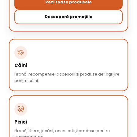
Vezi toate produsele
Descoperă promoțiile
🐶
Câini
Hrană, recompense, accesorii și produse de îngrijire
pentru câini.
🐱
Pisici
Hrană, litiere, jucării, accesorii și produse pentru