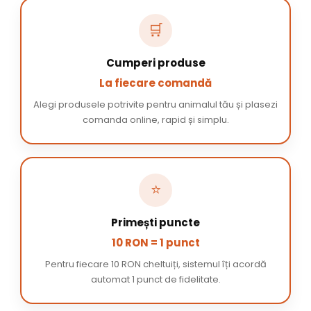
🛒
Cumperi produse
La fiecare comandă
Alegi produsele potrivite pentru animalul tău și plasezi
comanda online, rapid și simplu.
⭐
Primești puncte
10 RON = 1 punct
Pentru fiecare 10 RON cheltuiți, sistemul îți acordă
automat 1 punct de fidelitate.