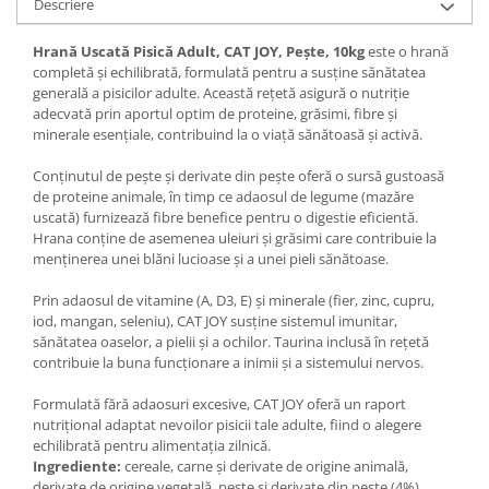
Descriere
Hrană Uscată Pisică Adult, CAT JOY, Pește, 10kg
este o hrană
completă și echilibrată, formulată pentru a susține sănătatea
generală a pisicilor adulte. Această rețetă asigură o nutriție
adecvată prin aportul optim de proteine, grăsimi, fibre și
minerale esențiale, contribuind la o viață sănătoasă și activă.
Conținutul de pește și derivate din pește oferă o sursă gustoasă
de proteine animale, în timp ce adaosul de legume (mazăre
uscată) furnizează fibre benefice pentru o digestie eficientă.
Hrana conține de asemenea uleiuri și grăsimi care contribuie la
menținerea unei blăni lucioase și a unei pieli sănătoase.
Prin adaosul de vitamine (A, D3, E) și minerale (fier, zinc, cupru,
iod, mangan, seleniu), CAT JOY susține sistemul imunitar,
sănătatea oaselor, a pielii și a ochilor. Taurina inclusă în rețetă
contribuie la buna funcționare a inimii și a sistemului nervos.
Formulată fără adaosuri excesive, CAT JOY oferă un raport
nutrițional adaptat nevoilor pisicii tale adulte, fiind o alegere
echilibrată pentru alimentația zilnică.
Ingrediente:
cereale, carne și derivate de origine animală,
derivate de origine vegetală, pește și derivate din pește (4%),