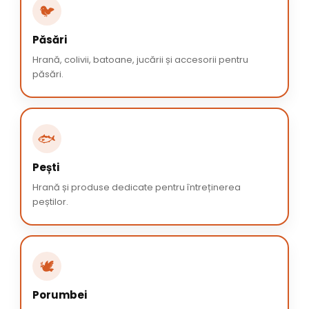
🐦
Păsări
Hrană, colivii, batoane, jucării și accesorii pentru
păsări.
🐟
Pești
Hrană și produse dedicate pentru întreținerea
peștilor.
🕊️
Porumbei