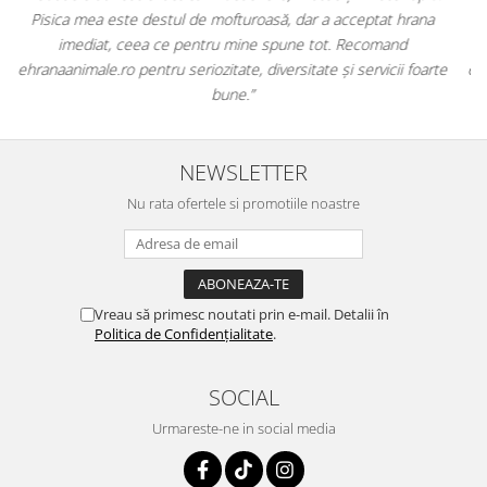
comod să pot comanda tot ce am nevoie pentru animalul meu
dintr-un singur loc. Livrarea a fost rapidă, iar produsele au fost
te
originale și în termen. Magazin serios, bine organizat și foarte util
pentru orice stăpân de animale.
NEWSLETTER
Nu rata ofertele si promotiile noastre
Vreau să primesc noutati prin e-mail. Detalii în
Politica de Confidențialitate
.
SOCIAL
Urmareste-ne in social media