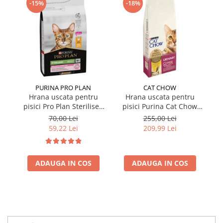
-15%
-18%
PURINA PRO PLAN
CAT CHOW
Hrana uscata pentru
Hrana uscata pentru
pisici Pro Plan Sterilised
pisici Purina Cat Chow
pi
cu pui 1,5 kg
Urinary cu pui 15 kg
S
70,00 Lei
255,00 Lei
59,22 Lei
209,99 Lei
ADAUGA IN COS
ADAUGA IN COS