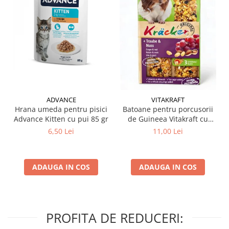
ADVANCE
VITAKRAFT
Hrana umeda pentru pisici
Batoane pentru porcusorii
Advance Kitten cu pui 85 gr
de Guineea Vitakraft cu
struguri & nuci 2 buc
6,50 Lei
11,00 Lei
ADAUGA IN COS
ADAUGA IN COS
PROFITA DE REDUCERI: