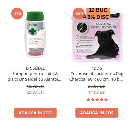
-43%
-40%
DR. SEIDEL
4DOG
Sampon pentru caini &
Covorase absorbante 4Dog
pisici Dr Seidel cu Alantoina
Charcoal 60 x 60 cm, 10 buc
220 ml
/ pachet
40,00 Lei
25,00 Lei
22,99 Lei
14,99 Lei
ADAUGA IN COS
ADAUGA IN COS