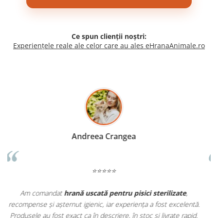
Ce spun clienții noștri:
Experiențele reale ale celor care au ales eHranaAnimale.ro
Madalina Stancea
⭐⭐⭐⭐⭐
Apreciez foarte mult faptul că pe
ehranaanimale.ro
găsesc nu
.
doar hrană, ci și produse din
farmacia veterinară
:
.
antiparazitare, suplimente și soluții de îngrijire. Este foarte