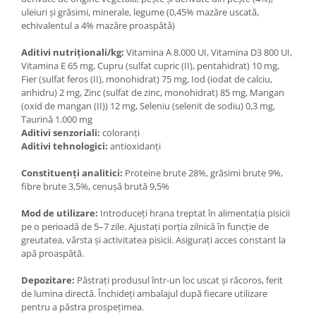
uleiuri și grăsimi, minerale, legume (0,45% mazăre uscată,
echivalentul a 4% mazăre proaspătă)
Aditivi nutriționali/kg:
Vitamina A 8.000 UI, Vitamina D3 800 UI,
Vitamina E 65 mg, Cupru (sulfat cupric (II), pentahidrat) 10 mg,
Fier (sulfat feros (II), monohidrat) 75 mg, Iod (iodat de calciu,
anhidru) 2 mg, Zinc (sulfat de zinc, monohidrat) 85 mg, Mangan
(oxid de mangan (II)) 12 mg, Seleniu (selenit de sodiu) 0,3 mg,
Taurină 1.000 mg
Aditivi senzoriali:
coloranți
Aditivi tehnologici:
antioxidanți
Constituenți analitici:
Proteine brute 28%, grăsimi brute 9%,
fibre brute 3,5%, cenușă brută 9,5%
Mod de utilizare:
Introduceți hrana treptat în alimentația pisicii
pe o perioadă de 5–7 zile. Ajustați porția zilnică în funcție de
greutatea, vârsta și activitatea pisicii. Asigurați acces constant la
apă proaspătă.
Depozitare:
Păstrați produsul într-un loc uscat și răcoros, ferit
de lumina directă. Închideți ambalajul după fiecare utilizare
pentru a păstra prospețimea.