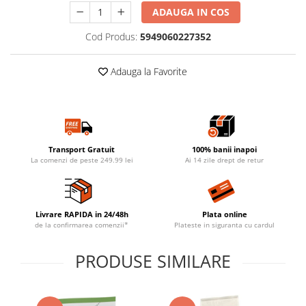
ADAUGA IN COS
Cod Produs:
5949060227352
Adauga la Favorite
Transport Gratuit
100% banii inapoi
La comenzi de peste 249.99 lei
Ai 14 zile drept de retur
Livrare RAPIDA in 24/48h
Plata online
de la confirmarea comenzii*
Plateste in siguranta cu cardul
PRODUSE SIMILARE