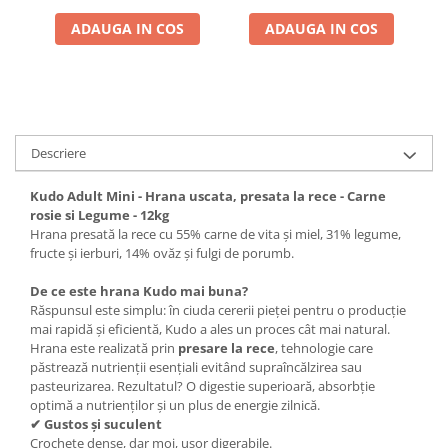
ADAUGA IN COS
ADAUGA IN COS
Descriere
Kudo Adult Mini - Hrana uscata, presata la rece - Carne
rosie si Legume - 12kg
Hrana presată la rece cu 55% carne de vita și miel, 31% legume,
fructe și ierburi, 14% ovăz și fulgi de porumb.
De ce este hrana Kudo mai buna?
Răspunsul este simplu: în ciuda cererii pieței pentru o producție
mai rapidă și eficientă, Kudo a ales un proces cât mai natural.
Hrana este realizată prin
presare la rece
, tehnologie care
păstrează nutrienții esențiali evitând supraîncălzirea sau
pasteurizarea. Rezultatul? O digestie superioară, absorbție
optimă a nutrienților și un plus de energie zilnică.
✔ Gustos și suculent
Crochete dense, dar moi, usor digerabile.