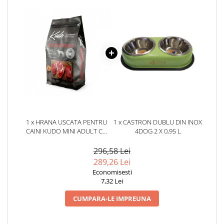
1 x HRANA USCATA PENTRU
1 x CASTRON DUBLU DIN INOX
CAINI KUDO MINI ADULT CU
4DOG 2 X 0,95 L
CARNE ROSIE & LEGUME 12
KG
296,58 Lei
289,26 Lei
Economisesti
7,32 Lei
CUMPARA-LE IMPREUNA