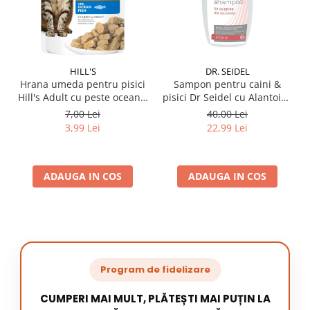
HILL'S
DR. SEIDEL
Hrana umeda pentru pisici
Sampon pentru caini &
Hill's Adult cu peste oceanic
pisici Dr Seidel cu Alantoina
85 gr
220 ml
7,00 Lei
40,00 Lei
3,99 Lei
22,99 Lei
ADAUGA IN COS
ADAUGA IN COS
Program de fidelizare
CUMPERI MAI MULT, PLĂTEȘTI MAI PUȚIN LA