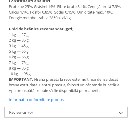
Constituenți analitici
Proteine 25%, Grăsimi 14%, Fibre brute 3,4%, Cenușă brută 7.3%,
Calciu 1,1%, Fosfor 0,85%, Sodiu 0,15%, Umiditate max. 10%,
Energie metabolizabila 3850 kcal/kg.
Ghid de hrănire recomandat (g/zi)
1 kg — 27 g
2 kg — 35 g
3 kg — 45 g
5 kg — 55 g
6 kg — 65 g
7 kg — 75 g
8 kg — 85 g
10 kg — 95 g
IMPORTANT:
Hrana presata la rece este mult mai densă decât
hrana extrudată. Pentru precizie, folosiți un cântar de bucătărie.
Apa proaspătă trebuie să fie disponibilă permanent.
Informatii conformitate produs
Review-uri
(0)