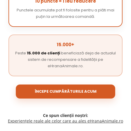
10 puncte = 1 leu reducere
Punctele acumulate pot fi folosite pentru a plăti mai
puțin la următoarea comandă.
15.000+
Peste
15.000 de clienți
beneficiază deja de actualul
sistem de recompensare a fidelității pe
eHranaAnimale.ro.
ÎNCEPE CUMPĂRĂTURILE ACUM
Ce spun clienții noștri:
Experiențele reale ale celor care au ales eHranaAnimale.ro