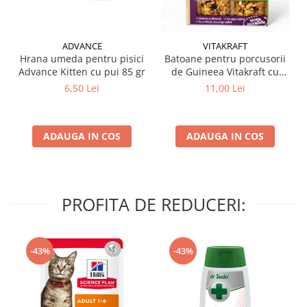
ADVANCE
VITAKRAFT
Hrana umeda pentru pisici
Batoane pentru porcusorii
Advance Kitten cu pui 85 gr
de Guineea Vitakraft cu
struguri & nuci 2 buc
6,50 Lei
11,00 Lei
ADAUGA IN COS
ADAUGA IN COS
PROFITA DE REDUCERI:
-43%
-43%