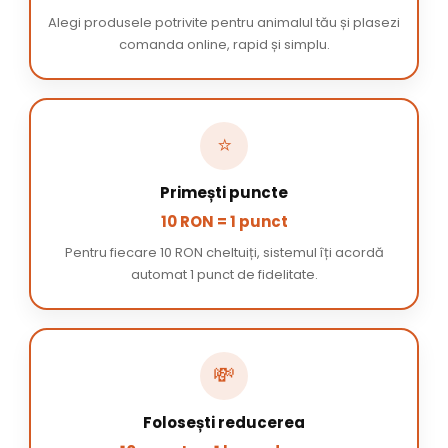
Alegi produsele potrivite pentru animalul tău și plasezi
comanda online, rapid și simplu.
⭐
Primești puncte
10 RON = 1 punct
Pentru fiecare 10 RON cheltuiți, sistemul îți acordă
automat 1 punct de fidelitate.
💸
Folosești reducerea