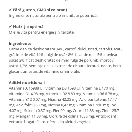
✔ Fără gluten, GMO și coloranți
Ingrediente naturale pentru o imunitate puternică.
✔ Nutriție optimă
Miel & vită pentru energie și vitalitate.
Ingrediente
Carne de vita deshidratata 34%, cartofi dulci uscati, cartofi uscati,
grăsime de vită 14%, fulgi de ovăz 8%, ficat de miel 5%, dovleac
uscat 2%, ficat deshidratat de miel, fulgi de porumb, morcov
uscat 1,2%, semințe de in, extract de cicoare, ierburi uscate, beta-
glucani, amestec de vitamine și minerale.
Aditivi nutriționali
Vitamina A 16988 UI, Vitamina D3 1698 UI, Vitamina E 170 mg,
Vitamina B1 4.98 mg, Vitamina B2 8.83 mg, Vitamina B6 6.78 mg,
Vitamina B12 0,07 mg, Niacina 42.25 mg, Acid pantotenic 17.47
mg, Acid folic 0,68 mg, Biotina 0,42 mg, Vitamina C 118 mg, Iod
4.07 mg, Seleniu 0,37 mg, Fier 99 mg, Cupru 11.88 mg, Zinc 125.7
mg, Mangan 11.88 mg, Clorura de colina 1835 mg. Antioxidanți:
extracte bogate în tocoferol din uleiuri vegetale.