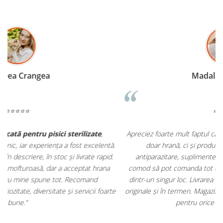
Madalina Stancea
⭐⭐⭐⭐⭐
Apreciez foarte mult faptul că pe
ehranaanimale.ro
găsesc nu
.
doar hrană, ci și produse din
farmacia veterinară
:
antiparazitare, suplimente și soluții de îngrijire. Este foarte
comod să pot comanda tot ce am nevoie pentru animalul meu
m
dintr-un singur loc. Livrarea a fost rapidă, iar produsele au fost
e
originale și în termen. Magazin serios, bine organizat și foarte util
t
pentru orice stăpân de animale.