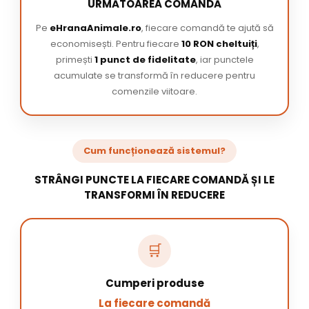
URMĂTOAREA COMANDĂ
Pe
eHranaAnimale.ro
, fiecare comandă te ajută să
economisești. Pentru fiecare
10 RON cheltuiți
,
primești
1 punct de fidelitate
, iar punctele
acumulate se transformă în reducere pentru
comenzile viitoare.
Cum funcționează sistemul?
STRÂNGI PUNCTE LA FIECARE COMANDĂ ȘI LE
TRANSFORMI ÎN REDUCERE
🛒
Cumperi produse
La fiecare comandă