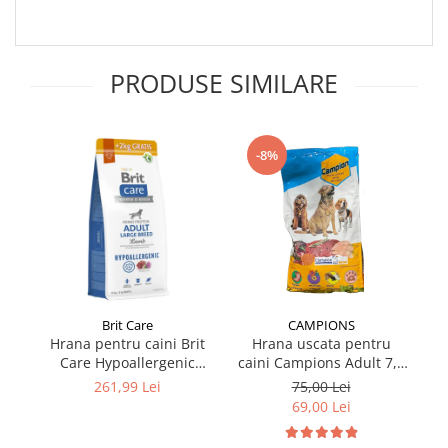
PRODUSE SIMILARE
-8%
Brit Care
CAMPIONS
Hrana pentru caini Brit
Hrana uscata pentru
Care Hypoallergenic
caini Campions Adult 7,5
ca
Adult Large Breed cu miel
kg
261,99 Lei
75,00 Lei
12 kg + 2 kg GRATIS
69,00 Lei