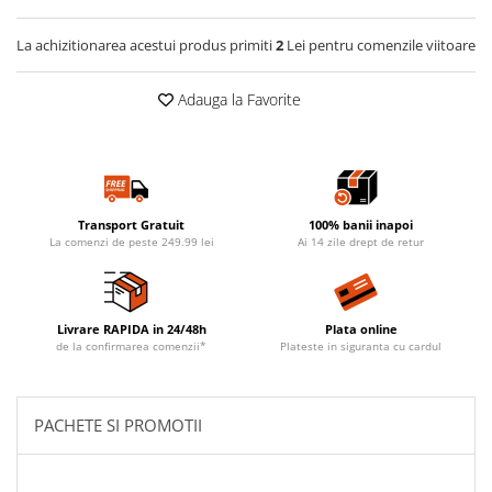
La achizitionarea acestui produs primiti
2
Lei pentru comenzile viitoare
Adauga la Favorite
Transport Gratuit
100% banii inapoi
La comenzi de peste 249.99 lei
Ai 14 zile drept de retur
Livrare RAPIDA in 24/48h
Plata online
de la confirmarea comenzii*
Plateste in siguranta cu cardul
PACHETE SI PROMOTII