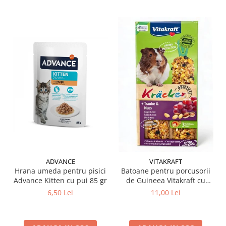
ADVANCE
VITAKRAFT
Hrana umeda pentru pisici
Batoane pentru porcusorii
Advance Kitten cu pui 85 gr
de Guineea Vitakraft cu
struguri & nuci 2 buc
6,50 Lei
11,00 Lei