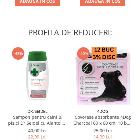
ADAUGA IN COS
ADAUGA IN COS
PROFITA DE REDUCERI:
-43%
-40%
DR. SEIDEL
4DOG
Sampon pentru caini &
Covorase absorbante 4Dog
pisici Dr Seidel cu Alantoina
Charcoal 60 x 60 cm, 10 buc
220 ml
/ pachet
40,00 Lei
25,00 Lei
22,99 Lei
14,99 Lei