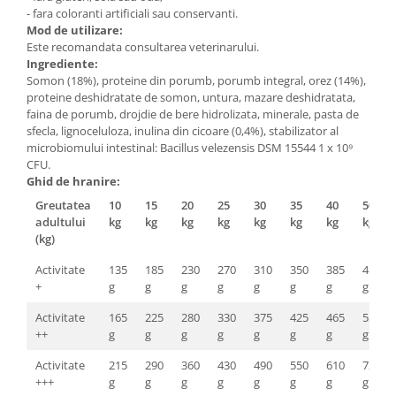
- fara coloranti artificiali sau conservanti.
Mod de utilizare:
Este recomandata consultarea veterinarului.
Ingrediente:
Somon (18%), proteine din porumb, porumb integral, orez (14%),
proteine deshidratate de somon, untura, mazare deshidratata,
faina de porumb, drojdie de bere hidrolizata, minerale, pasta de
sfecla, lignoceluloza, inulina din cicoare (0,4%), stabilizator al
microbiomului intestinal: Bacillus velezensis DSM 15544 1 x 10⁹
CFU.
Ghid de hranire:
Greutatea
10
15
20
25
30
35
40
50
adultului
kg
kg
kg
kg
kg
kg
kg
kg
(kg)
Activitate
135
185
230
270
310
350
385
455
+
g
g
g
g
g
g
g
g
Activitate
165
225
280
330
375
425
465
550
++
g
g
g
g
g
g
g
g
Activitate
215
290
360
430
490
550
610
720
+++
g
g
g
g
g
g
g
g