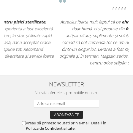
⭐⭐⭐⭐⭐
Apreciez foarte mult faptul că pe
ehranaanimale.ro
găsesc nu
.
doar hrană, ci și produse din
farmacia veterinară
:
antiparazitare, suplimente și soluții de îngrijire. Este foarte
comod să pot comanda tot ce am nevoie pentru animalul meu
m
dintr-un singur loc. Livrarea a fost rapidă, iar produsele au fost
e
originale și în termen. Magazin serios, bine organizat și foarte util
t
pentru orice stăpân de animale.
NEWSLETTER
Nu rata ofertele si promotiile noastre
Vreau să primesc noutati prin e-mail. Detalii în
Politica de Confidențialitate
.