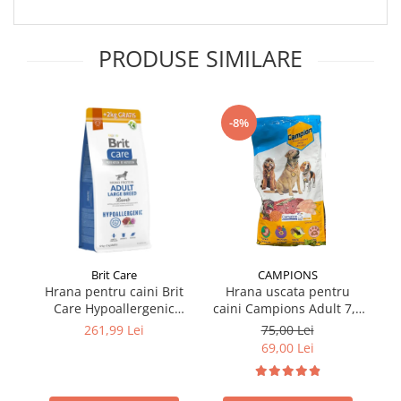
PRODUSE SIMILARE
-8%
Brit Care
CAMPIONS
Hrana pentru caini Brit
Hrana uscata pentru
Care Hypoallergenic
caini Campions Adult 7,5
ca
Adult Large Breed cu miel
kg
261,99 Lei
75,00 Lei
12 kg + 2 kg GRATIS
69,00 Lei