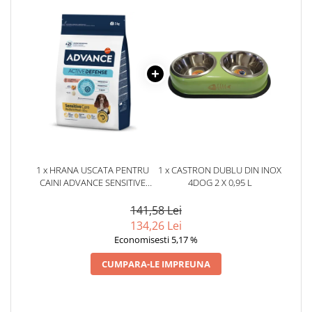
1 x HRANA USCATA PENTRU
1 x CASTRON DUBLU DIN INOX
CAINI ADVANCE SENSITIVE
4DOG 2 X 0,95 L
MEDIUM/MAXI CU SOMON 3
KG
141,58 Lei
134,26 Lei
Economisesti 5,17 %
CUMPARA-LE IMPREUNA