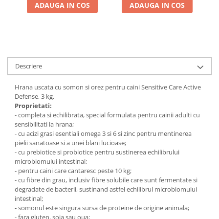
ADAUGA IN COS
ADAUGA IN COS
Descriere
Hrana uscata cu somon si orez pentru caini Sensitive Care Active
Defense, 3 kg,
Proprietati:
- completa si echilibrata, special formulata pentru cainii adulti cu
sensibilitati la hrana;
- cu acizi grasi esentiali omega 3 si 6 si zinc pentru mentinerea
pielii sanatoase si a unei blani lucioase;
- cu prebiotice si probiotice pentru sustinerea echilibrului
microbiomului intestinal;
- pentru caini care cantaresc peste 10 kg;
- cu fibre din grau, inclusiv fibre solubile care sunt fermentate si
degradate de bacterii, sustinand astfel echilibrul microbiomului
intestinal;
- somonul este singura sursa de proteine de origine animala;
- fara gluten, soia sau oua;