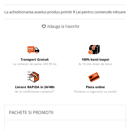
La achizitionarea acestui produs primiti
1
Lei pentru comenzile viitoare
Adauga la Favorite
Transport Gratuit
100% banii inapoi
La comenzi de peste 249.99 lei
Ai 14 zile drept de retur
Livrare RAPIDA in 24/48h
Plata online
de la confirmarea comenzii*
Plateste in siguranta cu cardul
PACHETE SI PROMOTII