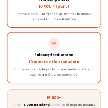
10 RON = 1 punct
Pentru fiecare 10 RON cheltuiți, sistemul îți acordă
automat 1 punct de fidelitate.
💸
Folosești reducerea
10 puncte = 1 leu reducere
Punctele acumulate pot fi folosite pentru a plăti mai
puțin la următoarea comandă.
15.000+
Peste
15.000 de clienți
beneficiază deja de actualul