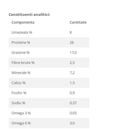
Constituenti analitici:
Componenta
Cantitate
Umezeala %
8
Proteine %
26
Grasime %
17,0
Fibre brute %
2,5
Minerale %
7,2
Calciu %
1,3
Fosfor %
0,9
Sodiu %
0,37
Omega 3 %
0,65
Omega 6 %
3,0