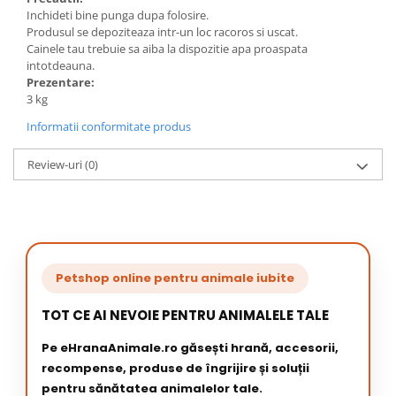
Inchideti bine punga dupa folosire.
Produsul se depoziteaza intr-un loc racoros si uscat.
Cainele tau trebuie sa aiba la dispozitie apa proaspata
intotdeauna.
Prezentare:
3 kg
Informatii conformitate produs
Review-uri
(0)
Petshop online pentru animale iubite
TOT CE AI NEVOIE PENTRU ANIMALELE TALE
Pe eHranaAnimale.ro găsești hrană, accesorii,
recompense, produse de îngrijire și soluții
pentru sănătatea animalelor tale.