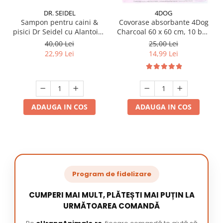
DR. SEIDEL
4DOG
Sampon pentru caini &
Covorase absorbante 4Dog
pisici Dr Seidel cu Alantoina
Charcoal 60 x 60 cm, 10 buc
220 ml
/ pachet
40,00 Lei
25,00 Lei
22,99 Lei
14,99 Lei
ADAUGA IN COS
ADAUGA IN COS
Program de fidelizare
CUMPERI MAI MULT, PLĂTEȘTI MAI PUȚIN LA
URMĂTOAREA COMANDĂ