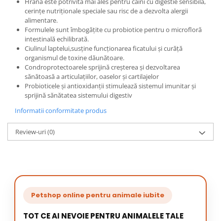
Hrana este potrivită mai ales pentru câini cu digestie sensibilă,
cerințe nutriționale speciale sau risc de a dezvolta alergii
alimentare.
Formulele sunt îmbogățite cu probiotice pentru o microfloră
intestinală echilibrată.
Ciulinul laptelui,susține funcționarea ficatului și curăță
organismul de toxine dăunătoare.
Condroprotectoarele sprijină creșterea și dezvoltarea
sănătoasă a articulațiilor, oaselor și cartilajelor
Probioticele și antioxidanții stimulează sistemul imunitar și
sprijină sănătatea sistemului digestiv
Informatii conformitate produs
Review-uri
(0)
Petshop online pentru animale iubite
TOT CE AI NEVOIE PENTRU ANIMALELE TALE