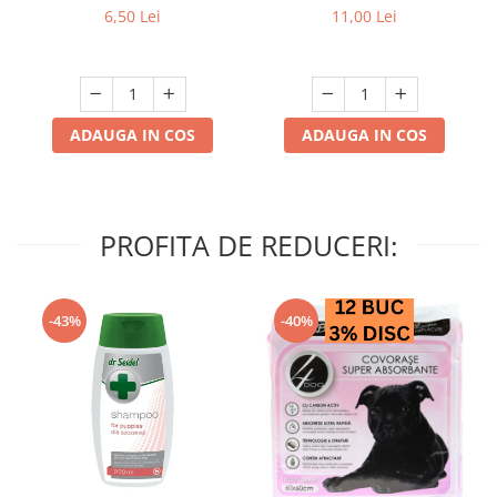
struguri & nuci 2 buc
6,50 Lei
11,00 Lei
ADAUGA IN COS
ADAUGA IN COS
PROFITA DE REDUCERI:
-43%
-40%