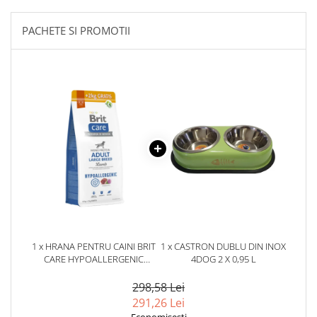
PACHETE SI PROMOTII
1 x HRANA PENTRU CAINI BRIT
1 x CASTRON DUBLU DIN INOX
CARE HYPOALLERGENIC
4DOG 2 X 0,95 L
ADULT LARGE BREED CU MIEL
12 KG + 2 KG GRATIS
298,58 Lei
291,26 Lei
Economisesti