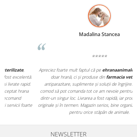
Madalina Stancea
⭐⭐⭐⭐⭐
Apreciez foarte mult faptul că pe
ehranaanimale.ro
găsesc nu
.
doar hrană, ci și produse din
farmacia veterinară
:
antiparazitare, suplimente și soluții de îngrijire. Este foarte
comod să pot comanda tot ce am nevoie pentru animalul meu
m
dintr-un singur loc. Livrarea a fost rapidă, iar produsele au fost
e
originale și în termen. Magazin serios, bine organizat și foarte util
t
pentru orice stăpân de animale.
NEWSLETTER