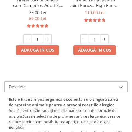
caini Campions Adult 7,5
caini Kanova High Energy
ca
kg
cu vita 10 kg
75,00 Lei
110,00 Lei
69,00 Lei
ADAUGA IN COS
ADAUGA IN COS
Descriere
Este o hrana hipoalergenica excelenta cu o singură sursă
de proteine animale pentru a preveni reacțiile alergice.
Ideală pentru câinii adulți de talie mare, cu cerințe normale de
energie.Sursele selectate de proteine sunt neallergenice, ceea ce
reduce la minimum posibilitatea apariției reacțiilor alergice.
Beneficii: