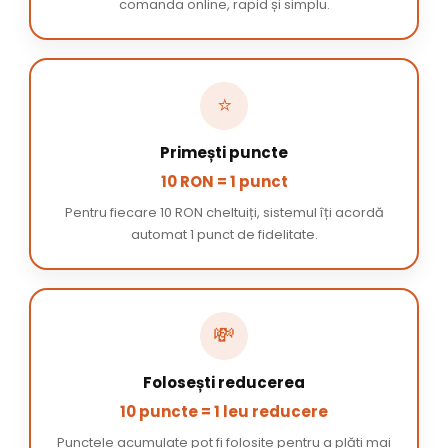
comanda online, rapid și simplu.
⭐
Primești puncte
10 RON = 1 punct
Pentru fiecare 10 RON cheltuiți, sistemul îți acordă
automat 1 punct de fidelitate.
💸
Folosești reducerea
10 puncte = 1 leu reducere
Punctele acumulate pot fi folosite pentru a plăti mai