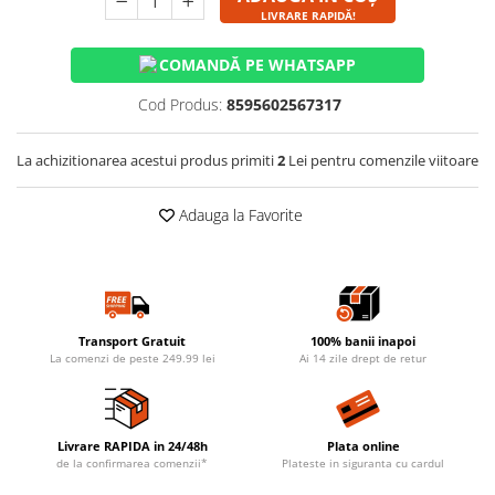
LIVRARE RAPIDĂ!
COMANDĂ PE WHATSAPP
Cod Produs:
8595602567317
La achizitionarea acestui produs primiti
2
Lei pentru comenzile viitoare
Adauga la Favorite
Transport Gratuit
100% banii inapoi
La comenzi de peste 249.99 lei
Ai 14 zile drept de retur
Livrare RAPIDA in 24/48h
Plata online
de la confirmarea comenzii*
Plateste in siguranta cu cardul