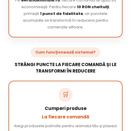
Pe
eHranaAnimale.ro
, fiecare comandă te ajută să
economisești. Pentru fiecare
10 RON cheltuiți
,
primești
1 punct de fidelitate
, iar punctele
acumulate se transformă în reducere pentru
comenzile viitoare.
Cum funcționează sistemul?
STRÂNGI PUNCTE LA FIECARE COMANDĂ ȘI LE
TRANSFORMI ÎN REDUCERE
🛒
Cumperi produse
La fiecare comandă
Alegi produsele potrivite pentru animalul tău și plasezi